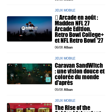
JEUX MOBILE
 Arcade en août :
Madden NFL 27
Arcade Edition,
Retro Bowl College+
et NFL Retro Bowl '27
06/08
Alban
JEUX MOBILE
Caravan SandWitch
: une vision douce et
colorée du monde
d'après
05/08
Alban
JEUX MOBILE
The Rise of the