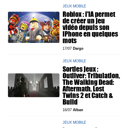
JEUX MOBILE
Roblox : l'IA permet
de créer un jeu
vidéo depuis son
iPhone en quelques
mots
17/07
Dargo
JEUX MOBILE
Sorties jeux :
Outliver: Tribulation,
The Walking Dead:
Aftermath, Lost
Twins 2 et Catch &
Build
16/07
Alban
JEUX MOBILE