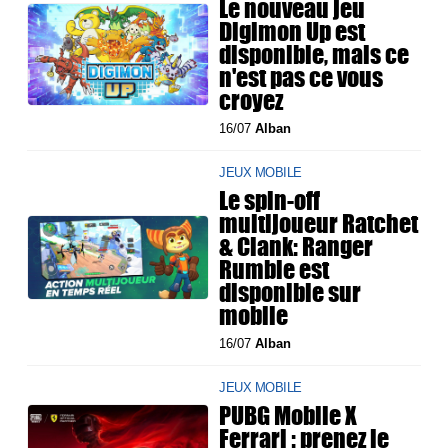
Le nouveau jeu
Digimon Up est
disponible, mais ce
n'est pas ce vous
croyez
16/07
Alban
JEUX MOBILE
Le spin-off
multijoueur Ratchet
& Clank: Ranger
Rumble est
disponible sur
mobile
16/07
Alban
JEUX MOBILE
PUBG Mobile X
Ferrari : prenez le