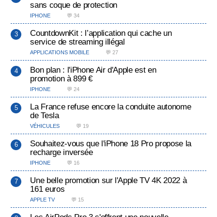
sans coque de protection
IPHONE
💬 34
CountdownKit : l’application qui cache un
service de streaming illégal
APPLICATIONS MOBILE
💬 27
Bon plan : l'iPhone Air d'Apple est en
promotion à 899 €
IPHONE
💬 24
La France refuse encore la conduite autonome
de Tesla
VÉHICULES
💬 19
Souhaitez-vous que l'iPhone 18 Pro propose la
recharge inversée
IPHONE
💬 16
Une belle promotion sur l'Apple TV 4K 2022 à
161 euros
APPLE TV
💬 15
Les AirPods Pro 3 s'offrent une nouvelle