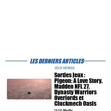
LES DERNIERS ARTICLES
JEUX MOBILE
Sorties jeux :
Pigeon: A Love Story,
Madden NFL 27,
Dynasty Warriors
Overlords et
Cluckmech Oasis
06/08
Medhi