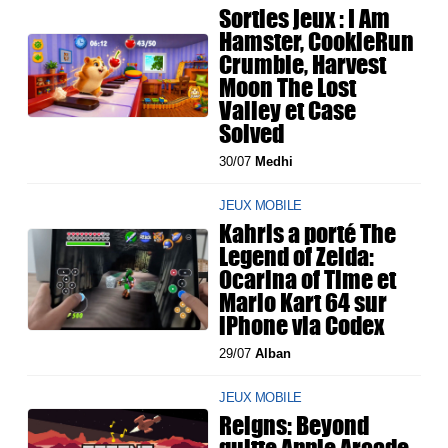
Sorties jeux : I Am
Hamster, CookieRun
Crumble, Harvest
Moon The Lost
Valley et Case
Solved
30/07
Medhi
JEUX MOBILE
Kahris a porté The
Legend of Zelda:
Ocarina of Time et
Mario Kart 64 sur
iPhone via Codex
29/07
Alban
JEUX MOBILE
Reigns: Beyond
quitte Apple Arcade