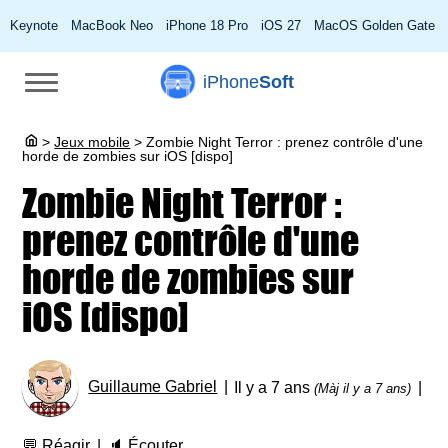
Keynote
MacBook Neo
iPhone 18 Pro
iOS 27
MacOS Golden Gate
iPhone
Soft
>
Jeux mobile
>
Zombie Night Terror : prenez contrôle d'une
horde de zombies sur iOS [dispo]
Zombie Night Terror :
prenez contrôle d'une
horde de zombies sur
iOS [dispo]
Guillaume Gabriel
Il y a 7 ans
(Màj il y a 7 ans)
💬
Réagir
🔈
Écouter