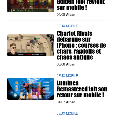
Golden Idol revient
sur mobile !
04/08
Alban
JEUX MOBILE
Chariot Rivals
débarque sur
iPhone : courses de
chars, ragdolls et
chaos antique
03/08
Alban
JEUX MOBILE
Lumines
Remastered fait son
retour sur mobile !
31/07
Alban
JEUX MOBILE