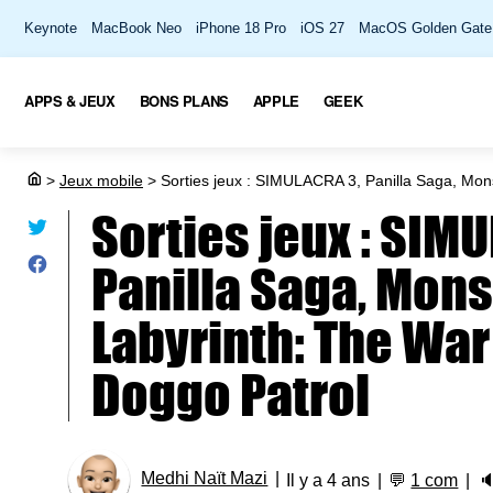
Keynote
MacBook Neo
iPhone 18 Pro
iOS 27
MacOS Golden Gate
APPS & JEUX
BONS PLANS
APPLE
GEEK
>
Jeux mobile
>
Sorties jeux : SIMULACRA 3, Panilla Saga, Mons
Sorties jeux : SIM
Panilla Saga, Mons
Labyrinth: The War
Doggo Patrol
Medhi Naït Mazi
Il y a 4 ans
💬
1 com
