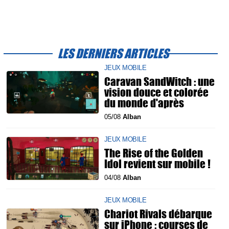
LES DERNIERS ARTICLES
JEUX MOBILE
Caravan SandWitch : une
vision douce et colorée
du monde d'après
05/08
Alban
JEUX MOBILE
The Rise of the Golden
Idol revient sur mobile !
04/08
Alban
JEUX MOBILE
Chariot Rivals débarque
sur iPhone : courses de