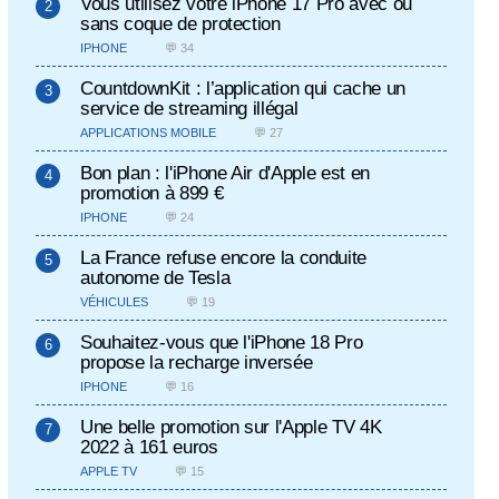
Vous utilisez votre iPhone 17 Pro avec ou
sans coque de protection
IPHONE
💬 34
CountdownKit : l’application qui cache un
service de streaming illégal
APPLICATIONS MOBILE
💬 27
Bon plan : l'iPhone Air d'Apple est en
promotion à 899 €
IPHONE
💬 24
La France refuse encore la conduite
autonome de Tesla
VÉHICULES
💬 19
Souhaitez-vous que l'iPhone 18 Pro
propose la recharge inversée
IPHONE
💬 16
Une belle promotion sur l'Apple TV 4K
2022 à 161 euros
APPLE TV
💬 15