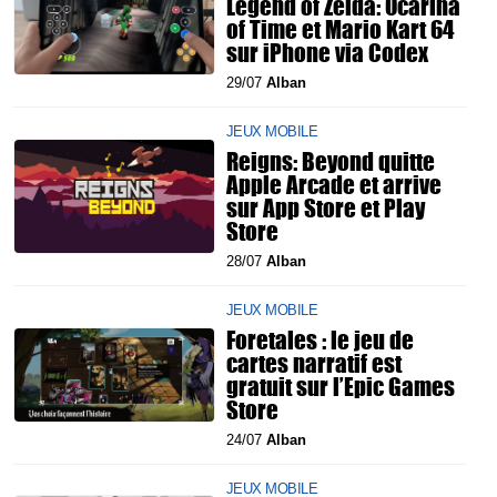
Legend of Zelda: Ocarina
of Time et Mario Kart 64
sur iPhone via Codex
29/07
Alban
JEUX MOBILE
Reigns: Beyond quitte
Apple Arcade et arrive
sur App Store et Play
Store
28/07
Alban
JEUX MOBILE
Foretales : le jeu de
cartes narratif est
gratuit sur l’Epic Games
Store
24/07
Alban
JEUX MOBILE