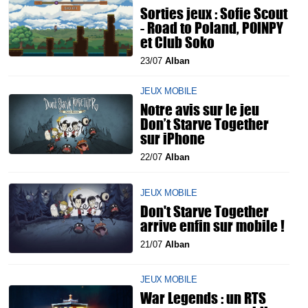
Sorties jeux : Sofie Scout
- Road to Poland, POINPY
et Club Soko
23/07
Alban
JEUX MOBILE
Notre avis sur le jeu
Don’t Starve Together
sur iPhone
22/07
Alban
JEUX MOBILE
Don't Starve Together
arrive enfin sur mobile !
21/07
Alban
JEUX MOBILE
War Legends : un RTS