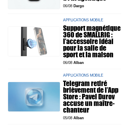
06/08
Dargo
APPLICATIONS MOBILE
Support magnétique
360 de SMALLRIG :
l’accessoire idéal
pour la salle de
sport et la maison
06/08
Alban
APPLICATIONS MOBILE
Telegram retiré
brièvement de l’App
Store : Pavel Durov
accuse un maître-
chanteur
05/08
Alban