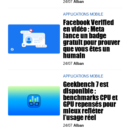
24/07
Alban
APPLICATIONS MOBILE
Facebook Verified
en vidéo : Meta
lance un badge
gratuit pour prouver
que vous êtes un
humain
24/07
Alban
APPLICATIONS MOBILE
Geekbench 7 est
disponible :
benchmarks CPU et
GPU repensés pour
mieux refléter
l’usage réel
24/07
Alban