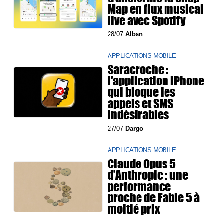
Map en flux musical
live avec Spotify
28/07
Alban
APPLICATIONS MOBILE
Saracroche :
l'application iPhone
qui bloque les
appels et SMS
indésirables
27/07
Dargo
APPLICATIONS MOBILE
Claude Opus 5
d’Anthropic : une
performance
proche de Fable 5 à
moitié prix