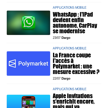
APPLICATIONS MOBILE
WhatsApp : l'iPad
devient enfin
autonome, CarPlay
se modernise
23/07
Dargo
APPLICATIONS MOBILE
La France coupe
l'accès à
Polymarket : une
mesure excessive ?
22/07
Dargo
APPLICATIONS MOBILE
Apple Invitations
s'enrichit encore,
mais qui va