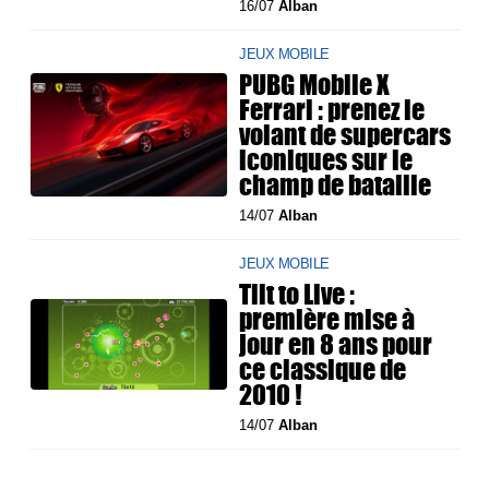
16/07
Alban
JEUX MOBILE
PUBG Mobile X
Ferrari : prenez le
volant de supercars
iconiques sur le
champ de bataille
14/07
Alban
JEUX MOBILE
Tilt to Live :
première mise à
jour en 8 ans pour
ce classique de
2010 !
14/07
Alban