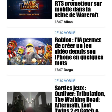
RTS prometteur sur
mobile dans la
veine de Warcraft
18/07
Alban
JEUX MOBILE
Roblox : l'IA permet
de créer un jeu
vidéo depuis son
iPhone en quelques
mots
17/07
Dargo
JEUX MOBILE
Sorties jeux :
Outliver: Tribulation,
The Walking Dead:
Aftermath, Lost
Twins 2 et Catch &