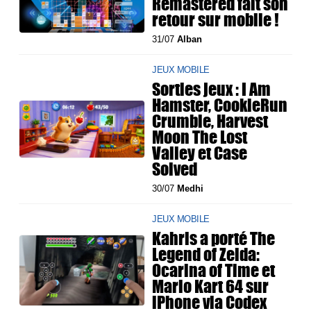
Remastered fait son
retour sur mobile !
31/07
Alban
JEUX MOBILE
Sorties jeux : I Am
Hamster, CookieRun
Crumble, Harvest
Moon The Lost
Valley et Case
Solved
30/07
Medhi
JEUX MOBILE
Kahris a porté The
Legend of Zelda:
Ocarina of Time et
Mario Kart 64 sur
iPhone via Codex