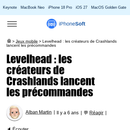
Keynote
MacBook Neo
iPhone 18 Pro
iOS 27
MacOS Golden Gate
iPhone
Soft
>
Jeux mobile
>
Levelhead : les créateurs de Crashlands
lancent les précommandes
Levelhead : les
créateurs de
Crashlands lancent
les précommandes
Alban Martin
Il y a 6 ans
💬
Réagir
🔈
Écouter