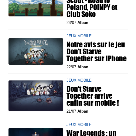
Scout - Road to
Poland, POINPY et
Club Soko
23/07
Alban
JEUX MOBILE
Notre avis sur le jeu
Don’t Starve
Together sur iPhone
22/07
Alban
JEUX MOBILE
Don't Starve
Together arrive
enfin sur mobile !
21/07
Alban
JEUX MOBILE
War Legends : un