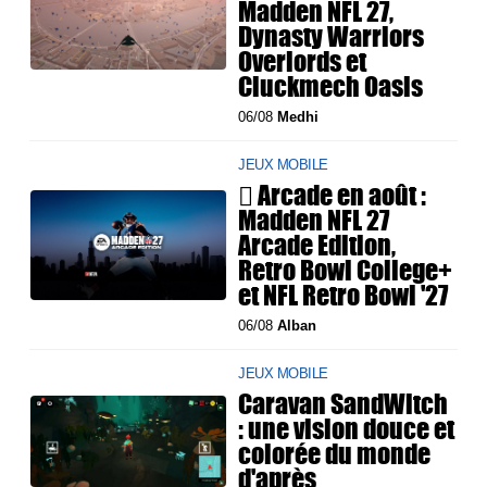
Madden NFL 27,
Dynasty Warriors
Overlords et
Cluckmech Oasis
06/08
Medhi
JEUX MOBILE
 Arcade en août :
Madden NFL 27
Arcade Edition,
Retro Bowl College+
et NFL Retro Bowl '27
06/08
Alban
JEUX MOBILE
Caravan SandWitch
: une vision douce et
colorée du monde
d'après