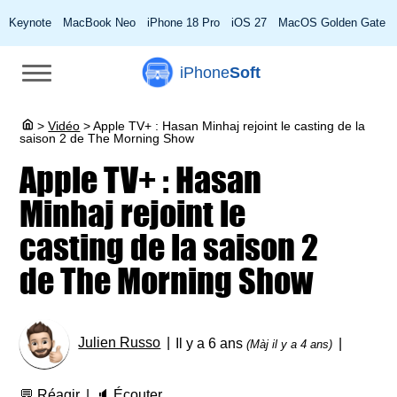
Keynote
MacBook Neo
iPhone 18 Pro
iOS 27
MacOS Golden Gate
iPhone
Soft
>
Vidéo
>
Apple TV+ : Hasan Minhaj rejoint le casting de la
saison 2 de The Morning Show
Apple TV+ : Hasan
Minhaj rejoint le
casting de la saison 2
de The Morning Show
Julien Russo
Il y a 6 ans
(Màj il y a 4 ans)
💬
Réagir
🔈
Écouter