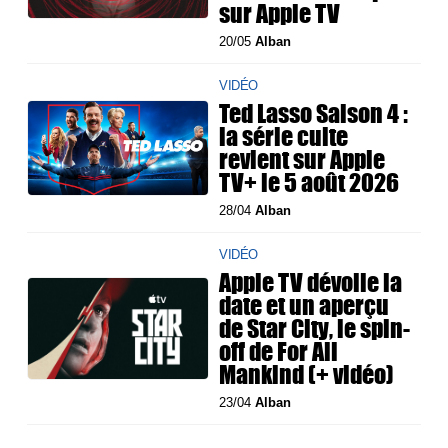
sur Apple TV
20/05
Alban
VIDÉO
Ted Lasso Saison 4 :
la série culte
revient sur Apple
TV+ le 5 août 2026
28/04
Alban
VIDÉO
Apple TV dévoile la
date et un aperçu
de Star City, le spin-
off de For All
Mankind (+ vidéo)
23/04
Alban