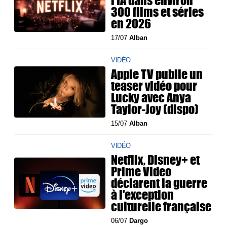
l’IA dans environ
300 films et séries
en 2026
17/07
Alban
VIDÉO
Apple TV publie un
teaser vidéo pour
Lucky avec Anya
Taylor-Joy (dispo)
15/07
Alban
VIDÉO
Netflix, Disney+ et
Prime Video
déclarent la guerre
à l'exception
culturelle française
06/07
Dargo