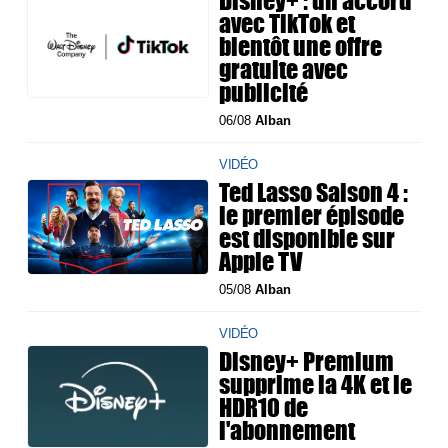
Disney+ : un accord
avec TikTok et
bientôt une offre
gratuite avec
publicité
06/08
Alban
VIDÉO
Ted Lasso Saison 4 :
le premier épisode
est disponible sur
Apple TV
05/08
Alban
VIDÉO
Disney+ Premium
supprime la 4K et le
HDR10 de
l'abonnement