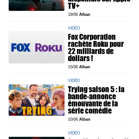
TV+
19/06
Alban
VIDÉO
Fox Corporation
rachète Roku pour
22 milliards de
dollars !
15/06
Alban
VIDÉO
Trying saison 5 : la
bande-annonce
émouvante de la
série comédie
10/06
Alban
VIDÉO