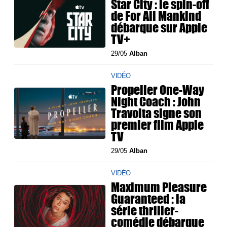
Star City : le spin-off
de For All Mankind
débarque sur Apple
TV+
29/05
Alban
VIDÉO
Propeller One-Way
Night Coach : John
Travolta signe son
premier film Apple
TV
29/05
Alban
VIDÉO
Maximum Pleasure
Guaranteed : la
série thriller-
comédie débarque