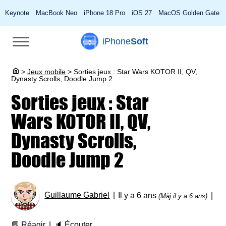
Keynote
MacBook Neo
iPhone 18 Pro
iOS 27
MacOS Golden Gate
iPhone
Soft
>
Jeux mobile
>
Sorties jeux : Star Wars KOTOR II, QV,
Dynasty Scrolls, Doodle Jump 2
Sorties jeux : Star
Wars KOTOR II, QV,
Dynasty Scrolls,
Doodle Jump 2
Guillaume Gabriel
Il y a 6 ans
(Màj il y a 6 ans)
💬
Réagir
🔈
Écouter