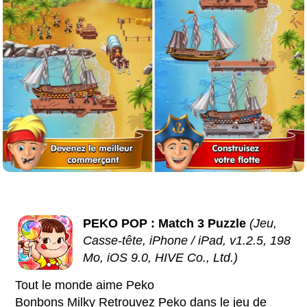
PEKO POP : Match 3 Puzzle
(Jeu,
Casse-tête, iPhone / iPad, v1.2.5, 198
Mo, iOS 9.0, HIVE Co., Ltd.)
Tout le monde aime Peko
Bonbons Milky Retrouvez Peko dans le jeu de