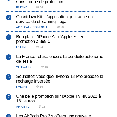
sans coque de protection
IPHONE
💬 34
CountdownKit : l’application qui cache un
service de streaming illégal
APPLICATIONS MOBILE
💬 28
Bon plan : l'iPhone Air d'Apple est en
promotion à 899 €
IPHONE
💬 24
La France refuse encore la conduite autonome
de Tesla
VÉHICULES
💬 19
Souhaitez-vous que l'iPhone 18 Pro propose la
recharge inversée
IPHONE
💬 16
Une belle promotion sur l'Apple TV 4K 2022 à
161 euros
APPLE TV
💬 15
Les AirPods Pro 3 s'offrent une nouvelle