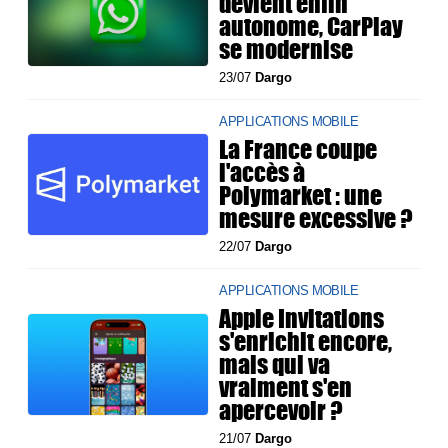
devient enfin
autonome, CarPlay
se modernise
23/07
Dargo
APPLICATIONS MOBILE
La France coupe
l'accès à
Polymarket : une
mesure excessive ?
22/07
Dargo
APPLICATIONS MOBILE
Apple Invitations
s'enrichit encore,
mais qui va
vraiment s'en
apercevoir ?
21/07
Dargo