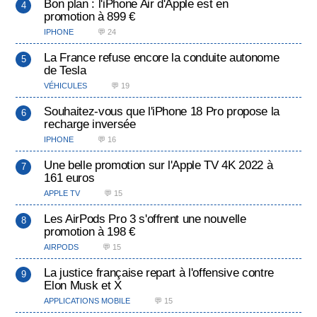
Bon plan : l'iPhone Air d'Apple est en
promotion à 899 €
IPHONE
💬 24
La France refuse encore la conduite autonome
de Tesla
VÉHICULES
💬 19
Souhaitez-vous que l'iPhone 18 Pro propose la
recharge inversée
IPHONE
💬 16
Une belle promotion sur l'Apple TV 4K 2022 à
161 euros
APPLE TV
💬 15
Les AirPods Pro 3 s'offrent une nouvelle
promotion à 198 €
AIRPODS
💬 15
La justice française repart à l'offensive contre
Elon Musk et X
APPLICATIONS MOBILE
💬 15