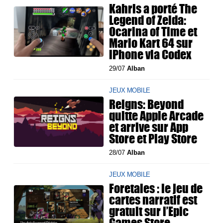
Kahris a porté The
Legend of Zelda:
Ocarina of Time et
Mario Kart 64 sur
iPhone via Codex
29/07
Alban
JEUX MOBILE
Reigns: Beyond
quitte Apple Arcade
et arrive sur App
Store et Play Store
28/07
Alban
JEUX MOBILE
Foretales : le jeu de
cartes narratif est
gratuit sur l’Epic
Games Store