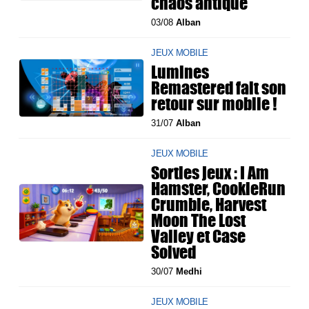
chaos antique
03/08
Alban
JEUX MOBILE
Lumines
Remastered fait son
retour sur mobile !
31/07
Alban
JEUX MOBILE
Sorties jeux : I Am
Hamster, CookieRun
Crumble, Harvest
Moon The Lost
Valley et Case
Solved
30/07
Medhi
JEUX MOBILE