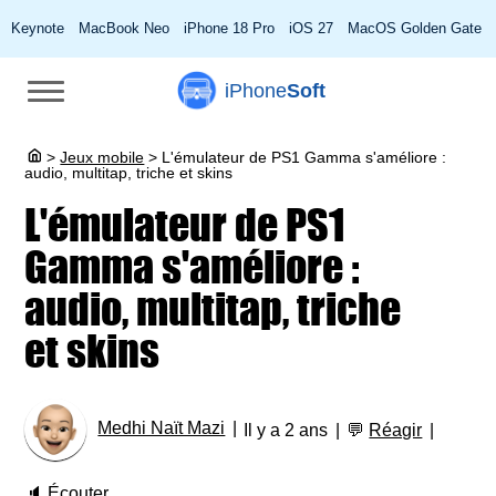
Keynote
MacBook Neo
iPhone 18 Pro
iOS 27
MacOS Golden Gate
iPhone
Soft
>
Jeux mobile
>
L'émulateur de PS1 Gamma s'améliore :
audio, multitap, triche et skins
L'émulateur de PS1
Gamma s'améliore :
audio, multitap, triche
et skins
Medhi Naït Mazi
Il y a 2 ans
💬
Réagir
🔈
Écouter