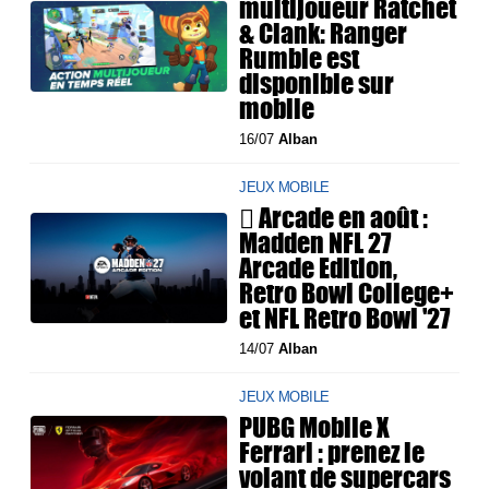
multijoueur Ratchet
& Clank: Ranger
Rumble est
disponible sur
mobile
16/07
Alban
JEUX MOBILE
 Arcade en août :
Madden NFL 27
Arcade Edition,
Retro Bowl College+
et NFL Retro Bowl '27
14/07
Alban
JEUX MOBILE
PUBG Mobile X
Ferrari : prenez le
volant de supercars