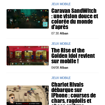
JEUX MOBILE
Caravan SandWitch
: une vision douce et
colorée du monde
d'après
07:30
Alban
JEUX MOBILE
The Rise of the
Golden Idol revient
sur mobile !
04/08
Alban
JEUX MOBILE
Chariot Rivals
débarque sur
iPhone : courses de
chars, ragdolls et