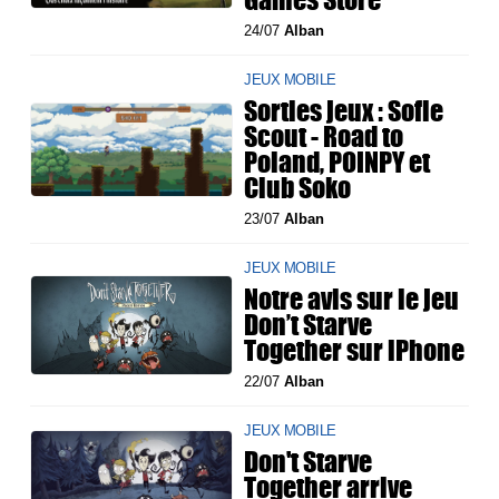
24/07
Alban
JEUX MOBILE
Sorties jeux : Sofie
Scout - Road to
Poland, POINPY et
Club Soko
23/07
Alban
JEUX MOBILE
Notre avis sur le jeu
Don’t Starve
Together sur iPhone
22/07
Alban
JEUX MOBILE
Don't Starve
Together arrive