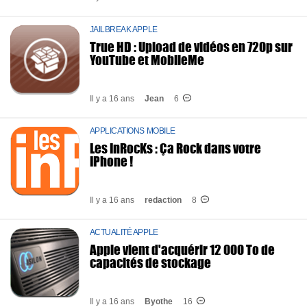
JAILBREAK APPLE
True HD : Upload de vidéos en 720p sur
YouTube et MobileMe
Il y a 16 ans
Jean
6
APPLICATIONS MOBILE
Les InRocKs : Ça Rock dans votre
IPhone !
Il y a 16 ans
redaction
8
ACTUALITÉ APPLE
Apple vient d'acquérir 12 000 To de
capacités de stockage
Il y a 16 ans
Byothe
16