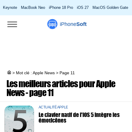
Keynote
MacBook Neo
iPhone 18 Pro
iOS 27
MacOS Golden Gate
iPhone
Soft
>
Mot clé : Apple News
>
Page 11
Les meilleurs articles pour
Apple
News - page 11
ACTUALITÉ APPLE
Le clavier natif de l'iOS 5 intègre les
émoticônes