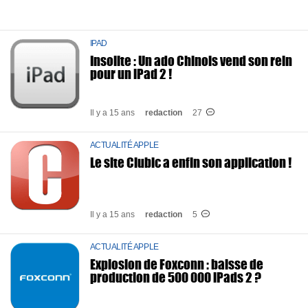
IPAD
Insolite : Un ado Chinois vend son rein
pour un iPad 2 !
Il y a 15 ans
redaction
27
ACTUALITÉ APPLE
Le site Clubic a enfin son application !
Il y a 15 ans
redaction
5
ACTUALITÉ APPLE
Explosion de Foxconn : baisse de
production de 500 000 iPads 2 ?