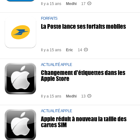
Il y a 15 ans
Medhi
17
FORFAITS
La Poste lance ses forfaits mobiles
Il y a 15 ans
Eric
14
ACTUALITÉ APPLE
Changement d'étiquettes dans les
Apple Store
Il y a 15 ans
Medhi
13
ACTUALITÉ APPLE
Apple réduit à nouveau la taille des
cartes SIM