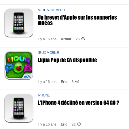
ACTUALITÉ APPLE
Un brevet d'Apple sur les sonneries
vidéos
Il y a 16 ans
Arthur
26
JEUX MOBILE
Liqua Pop de EA disponible
Il y a 16 ans
Eric
8
IPHONE
L'iPhone 4 décliné en version 64 GO ?
Il y a 16 ans
Eric
21