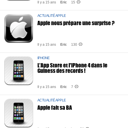
Il y a 15 ans
Eric
15
ACTUALITÉ APPLE
Apple nous prépare une surprise ?
Il y a 15 ans
Eric
130
IPHONE
L'App Store et l'iPhone 4 dans le
Guiness des records !
Il y a 15 ans
Eric
7
ACTUALITÉ APPLE
Apple fait sa BA