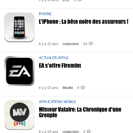
Il y a 15 ans
Eric
6
IPHONE
L'iPhone : La bête noire des assureurs !
Il y a 15 ans
redaction
43
ACTUALITÉ APPLE
EA s'offre Firemint
Il y a 15 ans
Medhi
8
APPLICATIONS MOBILE
Misteur Valaire: La Chronique d'une
Groupie
Il y a 16 ans
redaction
4