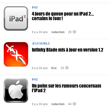
IPAD
4 jours de queue pour un iPad 2...
certains le font !
Il y a 16 ans
redaction
26
JEUX MOBILE
Infinity Blade mis à jour en version 1.2
Il y a 16 ans
Eric
25
IPAD
Un point sur les rumeurs concernant
l'iPad 2
Il y a 16 ans
redaction
44