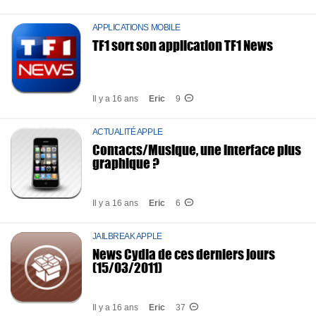
APPLICATIONS MOBILE
TF1 sort son application TF1 News
Il y a 16 ans
Eric
9
ACTUALITÉ APPLE
Contacts/Musique, une interface plus
graphique ?
Il y a 16 ans
Eric
6
JAILBREAK APPLE
News Cydia de ces derniers jours
(15/03/2011)
Il y a 16 ans
Eric
37