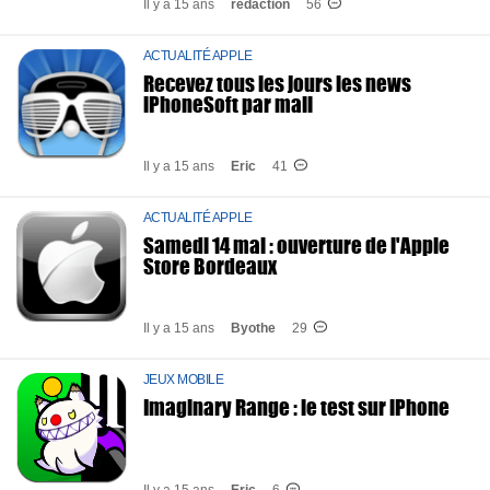
Il y a 15 ans
redaction
56
ACTUALITÉ APPLE
Recevez tous les jours les news
iPhoneSoft par mail
Il y a 15 ans
Eric
41
ACTUALITÉ APPLE
Samedi 14 mai : ouverture de l'Apple
Store Bordeaux
Il y a 15 ans
Byothe
29
JEUX MOBILE
Imaginary Range : le test sur iPhone