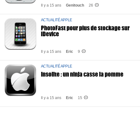
Il y a 15 ans
Genitouch
26
ACTUALITÉ APPLE
PhotoFast pour plus de stockage sur
iDevice
Il y a 15 ans
Eric
9
ACTUALITÉ APPLE
Insolite : un ninja casse la pomme
Il y a 15 ans
Eric
15