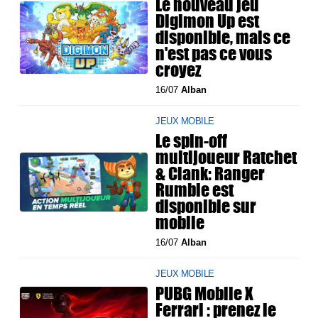
Le nouveau jeu
Digimon Up est
disponible, mais ce
n'est pas ce vous
croyez
16/07
Alban
JEUX MOBILE
Le spin-off
multijoueur Ratchet
& Clank: Ranger
Rumble est
disponible sur
mobile
16/07
Alban
JEUX MOBILE
PUBG Mobile X
Ferrari : prenez le