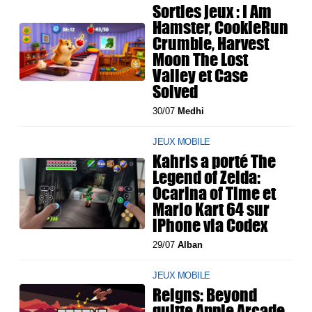
Sorties jeux : I Am
Hamster, CookieRun
Crumble, Harvest
Moon The Lost
Valley et Case
Solved
30/07
Medhi
JEUX MOBILE
Kahris a porté The
Legend of Zelda:
Ocarina of Time et
Mario Kart 64 sur
iPhone via Codex
29/07
Alban
JEUX MOBILE
Reigns: Beyond
quitte Apple Arcade