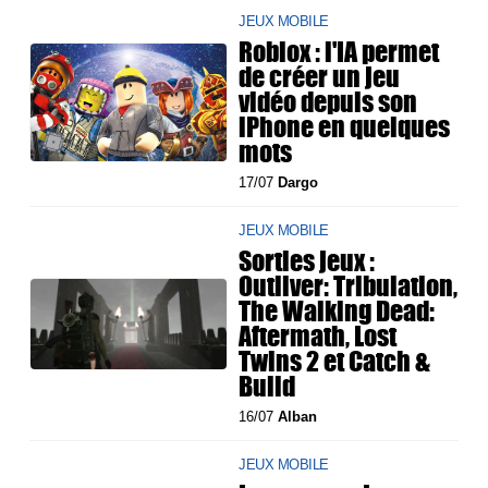
JEUX MOBILE
Roblox : l'IA permet
de créer un jeu
vidéo depuis son
iPhone en quelques
mots
17/07
Dargo
JEUX MOBILE
Sorties jeux :
Outliver: Tribulation,
The Walking Dead:
Aftermath, Lost
Twins 2 et Catch &
Build
16/07
Alban
JEUX MOBILE