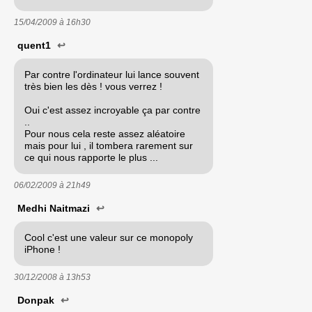
15/04/2009 à
16h30
quent1
↩
Par contre l'ordinateur lui lance souvent
très bien les dès ! vous verrez !
Oui c'est assez incroyable ça par contre
..
Pour nous cela reste assez aléatoire
mais pour lui , il tombera rarement sur
ce qui nous rapporte le plus ...
06/02/2009 à
21h49
Medhi Naitmazi
↩
Cool c'est une valeur sur ce monopoly
iPhone !
30/12/2008 à
13h53
Donpak
↩