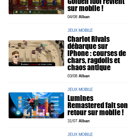
Golden Idol revient
sur mobile !
04/08
Alban
JEUX MOBILE
Chariot Rivals
débarque sur
iPhone : courses de
chars, ragdolls et
chaos antique
03/08
Alban
JEUX MOBILE
Lumines
Remastered fait son
retour sur mobile !
31/07
Alban
JEUX MOBILE