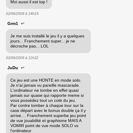
Moi aussi il est top !
02/06/2009 à
14h19
Grm1
↩
Je me suis installé le jeu il y a quelques
jours... Franchement super... je ne
décroche pas... LOL
02/06/2009 à
11h32
JuDu
↩
Ce jeu est une HONTE en mode solo.
Je n'ai jamais vu pareille mascarade.
L'ordinateur ne tombe en effet quasi
jamais sur quase qui rapporte meme si
vous possédez tout un coté du jeu.
Par contre tomber à chaque tour sur la
case départ avec le bonus double ça il y
arrive.... Franchement superbe jeu point
de vue jouabilité et graphisme MAIS A
VOMIR point de vue mode SOLO vs
l'ordinateur