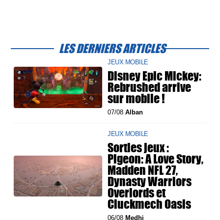
LES DERNIERS ARTICLES
JEUX MOBILE
Disney Epic Mickey:
Rebrushed arrive
sur mobile !
07/08
Alban
JEUX MOBILE
Sorties jeux :
Pigeon: A Love Story,
Madden NFL 27,
Dynasty Warriors
Overlords et
Cluckmech Oasis
06/08
Medhi