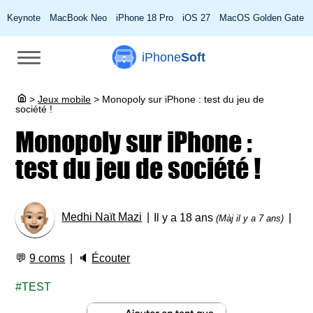
Keynote
MacBook Neo
iPhone 18 Pro
iOS 27
MacOS Golden Gate
iPhone
Soft
>
Jeux mobile
>
Monopoly sur iPhone : test du jeu de
société !
Monopoly sur iPhone :
test du jeu de société !
Medhi Naït Mazi
Il y a 18 ans
(Màj il y a 7 ans)
💬
9 coms
🔈
Écouter
TEST