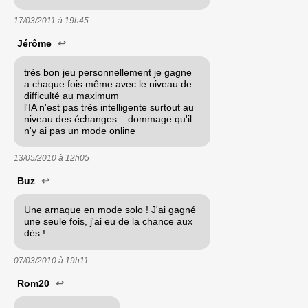
17/03/2011 à
19h45
Jérôme
↩
très bon jeu personnellement je gagne
a chaque fois même avec le niveau de
difficulté au maximum
l'IA n'est pas très intelligente surtout au
niveau des échanges... dommage qu'il
n'y ai pas un mode online
13/05/2010 à
12h05
Buz
↩
Une arnaque en mode solo ! J'ai gagné
une seule fois, j'ai eu de la chance aux
dés !
07/03/2010 à
19h11
Rom20
↩