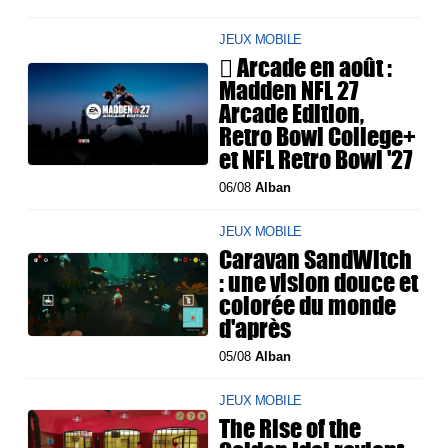
JEUX MOBILE
 Arcade en août :
Madden NFL 27
Arcade Edition,
Retro Bowl College+
et NFL Retro Bowl '27
06/08
Alban
JEUX MOBILE
Caravan SandWitch
: une vision douce et
colorée du monde
d'après
05/08
Alban
JEUX MOBILE
The Rise of the