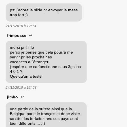
ps: j'adore le slide pr envoyer le mess
trop fort ;)
24/11/2010 à
12h54
frimousse
↩
merci pr l'info
perso je pense que cela pourra me
servir pr les prochaines
vacances à l'étranger
j'espère que ca fonctionne sous 3gs ios
4 0 1 ?
Quelqu'un a testé
24/11/2010 à
12h53
jimbo
↩
une partie de la suisse ainsi que la
Belgique parle le français et donc visite
ce site, les forfaits dans ces pays sont
bien différents ... ;-)