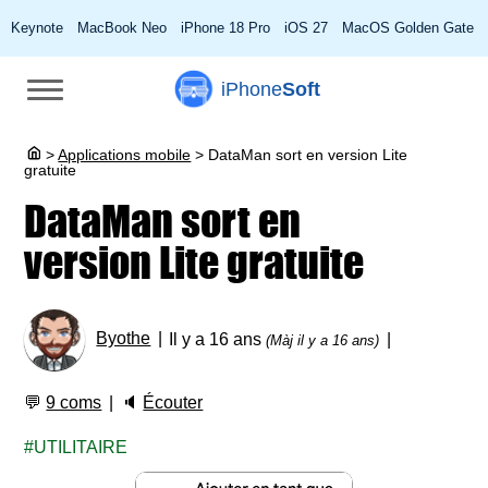
Keynote
MacBook Neo
iPhone 18 Pro
iOS 27
MacOS Golden Gate
iPhone
Soft
>
Applications mobile
>
DataMan sort en version Lite
gratuite
DataMan sort en
version Lite gratuite
Byothe
Il y a 16 ans
(Màj il y a 16 ans)
💬
9 coms
🔈
Écouter
UTILITAIRE