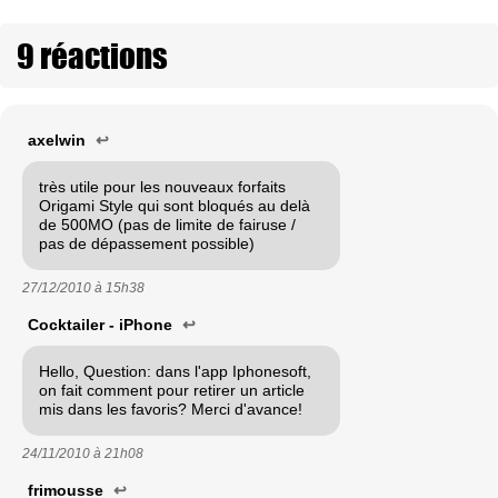
9 réactions
axelwin
↩
très utile pour les nouveaux forfaits
Origami Style qui sont bloqués au delà
de 500MO (pas de limite de fairuse /
pas de dépassement possible)
27/12/2010 à
15h38
Cocktailer - iPhone
↩
Hello, Question: dans l'app Iphonesoft,
on fait comment pour retirer un article
mis dans les favoris? Merci d'avance!
24/11/2010 à
21h08
frimousse
↩