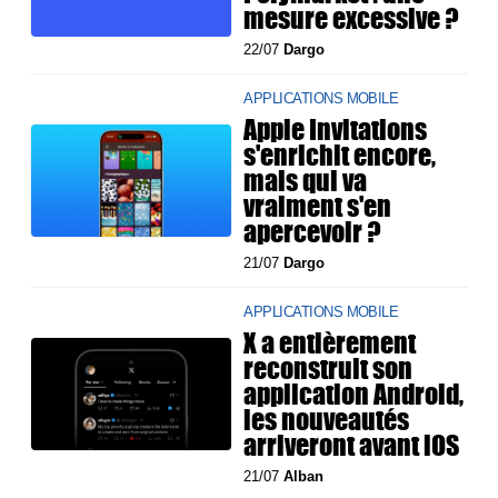
mesure excessive ?
22/07
Dargo
APPLICATIONS MOBILE
Apple Invitations
s'enrichit encore,
mais qui va
vraiment s'en
apercevoir ?
21/07
Dargo
APPLICATIONS MOBILE
X a entièrement
reconstruit son
application Android,
les nouveautés
arriveront avant iOS
21/07
Alban