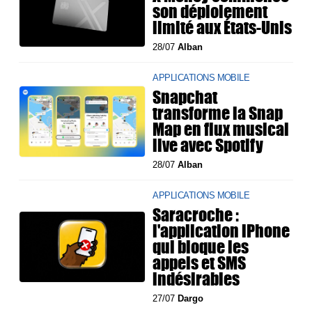
son déploiement
limité aux États-Unis
28/07
Alban
APPLICATIONS MOBILE
Snapchat
transforme la Snap
Map en flux musical
live avec Spotify
28/07
Alban
APPLICATIONS MOBILE
Saracroche :
l'application iPhone
qui bloque les
appels et SMS
indésirables
27/07
Dargo