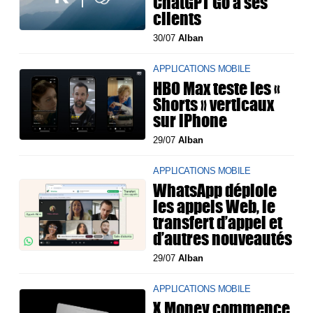
ChatGPT Go à ses
clients
30/07
Alban
APPLICATIONS MOBILE
HBO Max teste les «
Shorts » verticaux
sur iPhone
29/07
Alban
APPLICATIONS MOBILE
WhatsApp déploie
les appels Web, le
transfert d’appel et
d’autres nouveautés
29/07
Alban
APPLICATIONS MOBILE
X Money commence