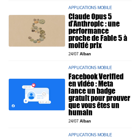
APPLICATIONS MOBILE
Claude Opus 5
d’Anthropic : une
performance
proche de Fable 5 à
moitié prix
24/07
Alban
APPLICATIONS MOBILE
Facebook Verified
en vidéo : Meta
lance un badge
gratuit pour prouver
que vous êtes un
humain
24/07
Alban
APPLICATIONS MOBILE