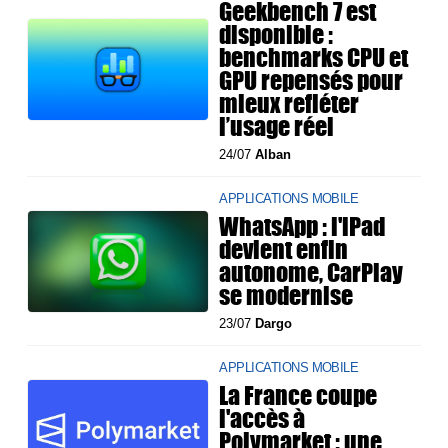
Geekbench 7 est
disponible :
benchmarks CPU et
GPU repensés pour
mieux refléter
l’usage réel
24/07
Alban
APPLICATIONS MOBILE
WhatsApp : l'iPad
devient enfin
autonome, CarPlay
se modernise
23/07
Dargo
APPLICATIONS MOBILE
La France coupe
l'accès à
Polymarket : une