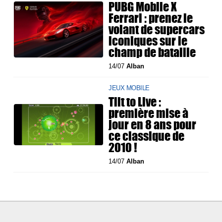
PUBG Mobile X
Ferrari : prenez le
volant de supercars
iconiques sur le
champ de bataille
14/07
Alban
JEUX MOBILE
Tilt to Live :
première mise à
jour en 8 ans pour
ce classique de
2010 !
14/07
Alban