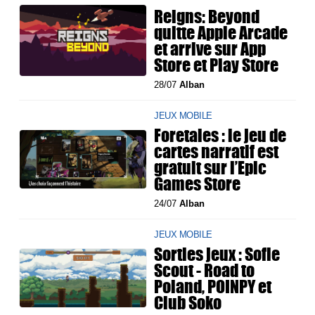
Reigns: Beyond
quitte Apple Arcade
et arrive sur App
Store et Play Store
28/07
Alban
JEUX MOBILE
Foretales : le jeu de
cartes narratif est
gratuit sur l’Epic
Games Store
24/07
Alban
JEUX MOBILE
Sorties jeux : Sofie
Scout - Road to
Poland, POINPY et
Club Soko