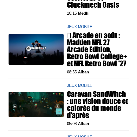
Cluckmech Oasis
10:15
Medhi
JEUX MOBILE
 Arcade en août :
Madden NFL 27
Arcade Edition,
Retro Bowl College+
et NFL Retro Bowl '27
08:55
Alban
JEUX MOBILE
Caravan SandWitch
: une vision douce et
colorée du monde
d'après
05/08
Alban