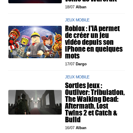
18/07
Alban
JEUX MOBILE
Roblox : l'IA permet
de créer un jeu
vidéo depuis son
iPhone en quelques
mots
17/07
Dargo
JEUX MOBILE
Sorties jeux :
Outliver: Tribulation,
The Walking Dead:
Aftermath, Lost
Twins 2 et Catch &
Build
16/07
Alban