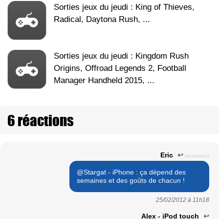
Sorties jeux du jeudi : King of Thieves,
Radical, Daytona Rush, ...
Sorties jeux du jeudi : Kingdom Rush
Origins, Offroad Legends 2, Football
Manager Handheld 2015, ...
6 réactions
Eric
↩
(rédacteur)
@Stargat - iPhone : ça dépend des
semaines et des goûts de chacun !
25/02/2012 à
11h18
Alex - iPod touch
↩