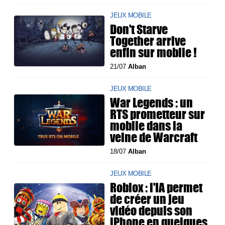
JEUX MOBILE
Don't Starve
Together arrive
enfin sur mobile !
21/07
Alban
JEUX MOBILE
War Legends : un
RTS prometteur sur
mobile dans la
veine de Warcraft
18/07
Alban
JEUX MOBILE
Roblox : l'IA permet
de créer un jeu
vidéo depuis son
iPhone en quelques