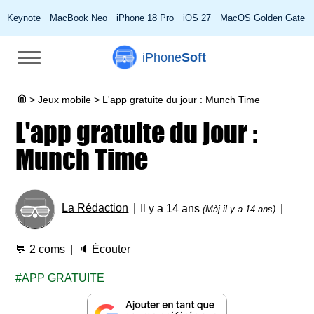
Keynote
MacBook Neo
iPhone 18 Pro
iOS 27
MacOS Golden Gate
iPhone
Soft
>
Jeux mobile
>
L'app gratuite du jour : Munch Time
L'app gratuite du jour :
Munch Time
La Rédaction
Il y a 14 ans
(Màj il y a 14 ans)
💬
2 coms
🔈
Écouter
APP GRATUITE