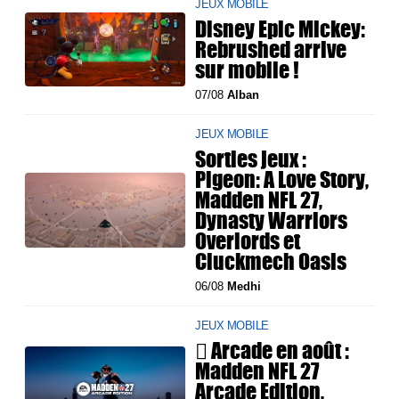
JEUX MOBILE
Disney Epic Mickey:
Rebrushed arrive
sur mobile !
07/08
Alban
JEUX MOBILE
Sorties jeux :
Pigeon: A Love Story,
Madden NFL 27,
Dynasty Warriors
Overlords et
Cluckmech Oasis
06/08
Medhi
JEUX MOBILE
 Arcade en août :
Madden NFL 27
Arcade Edition,