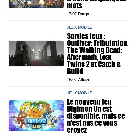
mots
17/07
Dargo
JEUX MOBILE
Sorties jeux :
Outliver: Tribulation,
The Walking Dead:
Aftermath, Lost
Twins 2 et Catch &
Build
16/07
Alban
JEUX MOBILE
Le nouveau jeu
Digimon Up est
disponible, mais ce
n'est pas ce vous
croyez