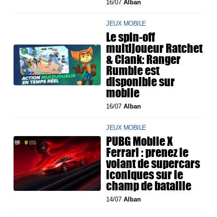
16/07
Alban
JEUX MOBILE
Le spin-off
multijoueur Ratchet
& Clank: Ranger
Rumble est
disponible sur
mobile
16/07
Alban
JEUX MOBILE
PUBG Mobile X
Ferrari : prenez le
volant de supercars
iconiques sur le
champ de bataille
14/07
Alban