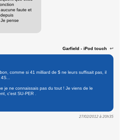
fonction
 aucune faute et
 depuis
. Je pense
Garfield - iPod touch
↩
bon, comme si 41 milliard de $ ne leurs suffisait pas, il
 4S...
e je ne connaissais pas du tout ! Je viens de le
ent, c'est SU-PER .
27/02/2012 à
20h35