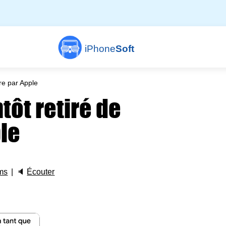
iPhone
Soft
ore par Apple
entôt retiré de
ple
ms
🔈
Écouter