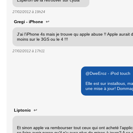
27/02/2012 à
19h24
Gregi - iPhone
↩
J'ai l'iPhone 4s mais je trouve qu apple abuse !! Apple aurait 
moins sur le 3GS ou le 4 !!!
27/02/2012 à
17h11
@DweEroz - iPod touch
Elle est sur installous, m
une mise à jour! Dommage
Liptonic
↩
Et sinon apple va rembourser tout ceux qui ont acheté l'applic
se faire avoir parce qu'il n'y aura plus de mises à jours? A ça 