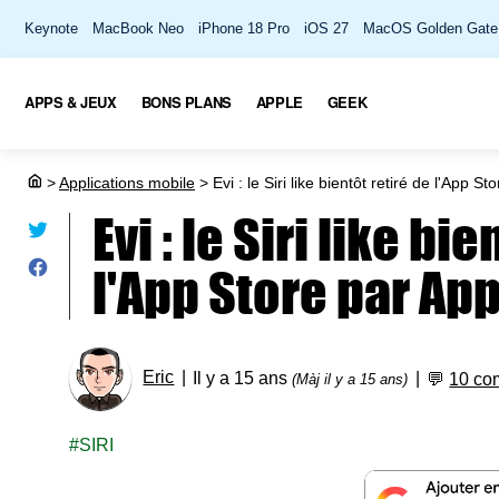
Keynote
MacBook Neo
iPhone 18 Pro
iOS 27
MacOS Golden Gate
APPS & JEUX
BONS PLANS
APPLE
GEEK
>
Applications mobile
>
Evi : le Siri like bientôt retiré de l'App St
Evi : le Siri like bi
l'App Store par Ap
Eric
Il y a 15 ans
💬
10 co
(Màj il y a 15 ans)
SIRI