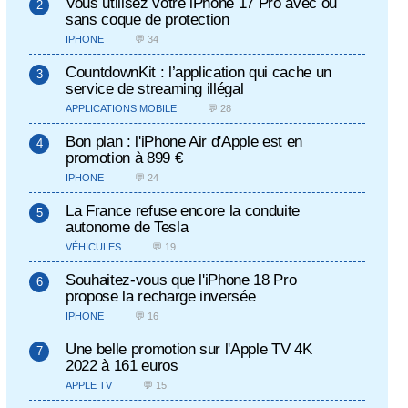
Vous utilisez votre iPhone 17 Pro avec ou
sans coque de protection
IPHONE
💬 34
CountdownKit : l’application qui cache un
service de streaming illégal
APPLICATIONS MOBILE
💬 28
Bon plan : l'iPhone Air d'Apple est en
promotion à 899 €
IPHONE
💬 24
La France refuse encore la conduite
autonome de Tesla
VÉHICULES
💬 19
Souhaitez-vous que l'iPhone 18 Pro
propose la recharge inversée
IPHONE
💬 16
Une belle promotion sur l'Apple TV 4K
2022 à 161 euros
APPLE TV
💬 15