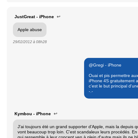
JustGreat - iPhone
↩
Apple abuse
29/02/2012 à
08h28
@Gregi - iPhone
Ouai et pis permettre au
iPhone 4S gratuitement au
c'est le but principal d'u
-.-
Kymbou - iPhone
↩
J'ai toujours été un grand supporter d'Apple, mais la depuis 
vont beaucoup trop loin. C'est scandaleux leurs procédés. En 
qui ressemble à leur concept yen à plein d'autre mais ils ne b