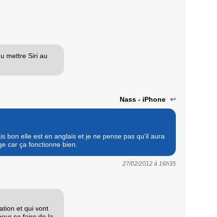
du mettre Siri au
Nass - iPhone
↩
ais bon elle est en anglais et je ne pense pas qu'il aura
 car ça fonctionne bien.
27/02/2012 à
16h35
ation et qui vont
pour se faire de la