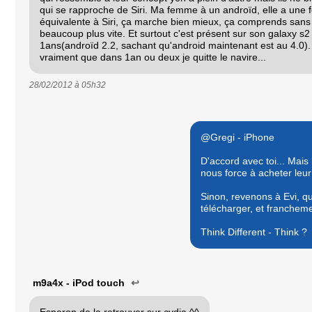
qui se rapproche de Siri. Ma femme à un androïd, elle a une 
équivalente à Siri, ça marche bien mieux, ça comprends sans
beaucoup plus vite. Et surtout c'est présent sur son galaxy s2
1ans(androïd 2.2, sachant qu'android maintenant est au 4.0)
vraiment que dans 1an ou deux je quitte le navire...
28/02/2012 à
05h32
@Gregi - iPhone
D'accord avec toi... Mais 
nous force à acheter leur
Sinon, revenons à Evi, qu
télécharger, et franchem
Think Different - Think ?
m9a4x - iPod touch
↩
Esperon de la retrouver sur cydia ^^