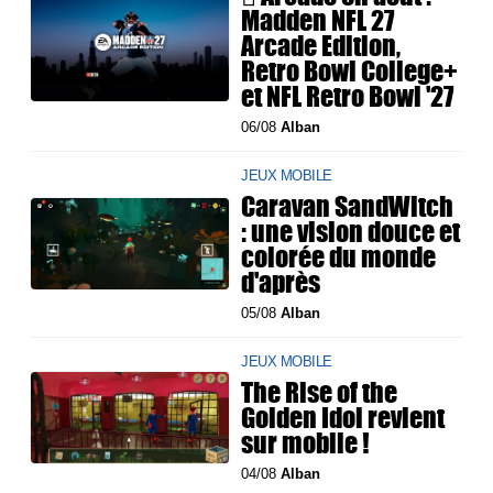
Madden NFL 27
Arcade Edition,
Retro Bowl College+
et NFL Retro Bowl '27
06/08
Alban
JEUX MOBILE
Caravan SandWitch
: une vision douce et
colorée du monde
d'après
05/08
Alban
JEUX MOBILE
The Rise of the
Golden Idol revient
sur mobile !
04/08
Alban