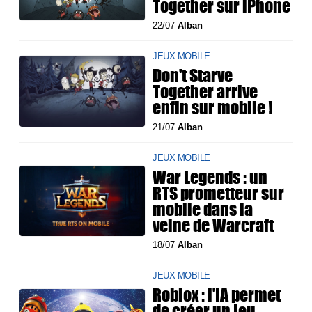
Together sur iPhone
22/07
Alban
JEUX MOBILE
Don't Starve
Together arrive
enfin sur mobile !
21/07
Alban
JEUX MOBILE
War Legends : un
RTS prometteur sur
mobile dans la
veine de Warcraft
18/07
Alban
JEUX MOBILE
Roblox : l'IA permet
de créer un jeu