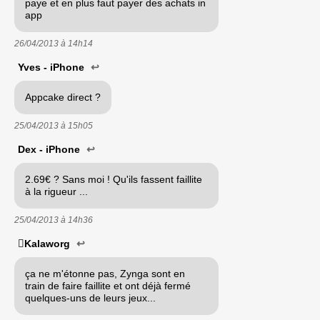
paye et en plus faut payer des achats in
app
26/04/2013 à
14h14
Yves - iPhone
↩
Appcake direct ?
25/04/2013 à
15h05
Dex - iPhone
↩
2.69€ ? Sans moi ! Qu'ils fassent faillite
à la rigueur ...
25/04/2013 à
14h36
Kalaworg
↩
ça ne m'étonne pas, Zynga sont en
train de faire faillite et ont déjà fermé
quelques-uns de leurs jeux...