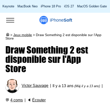
Keynote
MacBook Neo
iPhone 18 Pro
iOS 27
MacOS Golden Gate
iPhone
Soft
>
Jeux mobile
>
Draw Something 2 est disponible sur l'App
Store
Draw Something 2 est
disponible sur l'App
Store
Victor Sauvage
Il y a 13 ans
(Màj il y a 13 ans)
💬
4 coms
🔈
Écouter