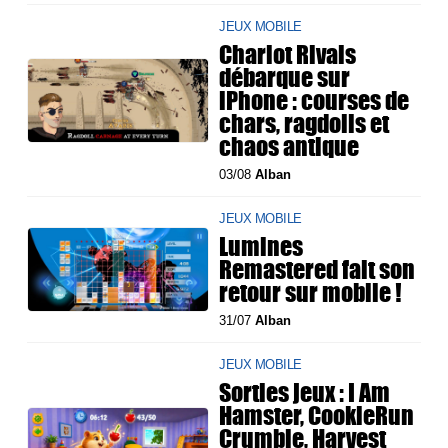
JEUX MOBILE
Chariot Rivals
débarque sur
iPhone : courses de
chars, ragdolls et
chaos antique
03/08
Alban
JEUX MOBILE
Lumines
Remastered fait son
retour sur mobile !
31/07
Alban
JEUX MOBILE
Sorties jeux : I Am
Hamster, CookieRun
Crumble, Harvest