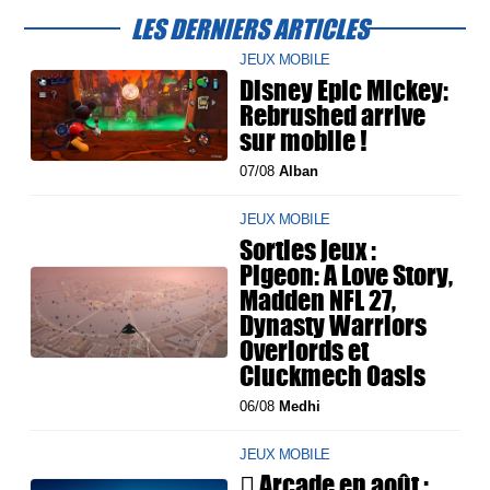
LES DERNIERS ARTICLES
JEUX MOBILE
Disney Epic Mickey:
Rebrushed arrive
sur mobile !
07/08
Alban
JEUX MOBILE
Sorties jeux :
Pigeon: A Love Story,
Madden NFL 27,
Dynasty Warriors
Overlords et
Cluckmech Oasis
06/08
Medhi
JEUX MOBILE
 Arcade en août :