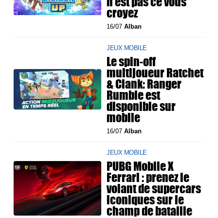
n'est pas ce vous
croyez
16/07
Alban
JEUX MOBILE
Le spin-off
multijoueur Ratchet
& Clank: Ranger
Rumble est
disponible sur
mobile
16/07
Alban
JEUX MOBILE
PUBG Mobile X
Ferrari : prenez le
volant de supercars
iconiques sur le
champ de bataille