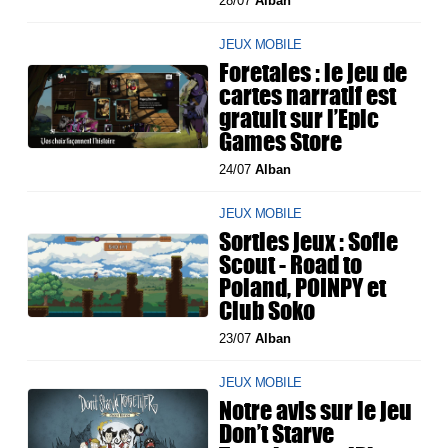
28/07
Alban
JEUX MOBILE
Foretales : le jeu de
cartes narratif est
gratuit sur l’Epic
Games Store
24/07
Alban
JEUX MOBILE
Sorties jeux : Sofie
Scout - Road to
Poland, POINPY et
Club Soko
23/07
Alban
JEUX MOBILE
Notre avis sur le jeu
Don’t Starve