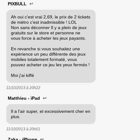
PIXBULL
↩
Ah oui c'est vrai 2,69, le prix de 2 tickets
de métro c'est inadmissible ! LOL
Non sans déconner Il y a plein de jeux
gratuits sur le store et personne ne
vous force à acheter les jeux payants.
En revanche si vous souhaitez une
expérience un peu différente des jeux
mobiles totalement formaté, vous
pouvez acheter ce jeu les yeux fermés !
Moi j'ai kiffé
11/10/2013 à
20h22
Matthieu - iPad
↩
Il a l'air super, et excessivement cher en
plus.
11/10/2013 à
20h01
Zaka - iPhone
↩