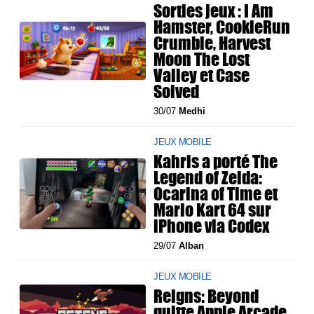
Sorties jeux : I Am
Hamster, CookieRun
Crumble, Harvest
Moon The Lost
Valley et Case
Solved
30/07
Medhi
JEUX MOBILE
Kahris a porté The
Legend of Zelda:
Ocarina of Time et
Mario Kart 64 sur
iPhone via Codex
29/07
Alban
JEUX MOBILE
Reigns: Beyond
quitte Apple Arcade