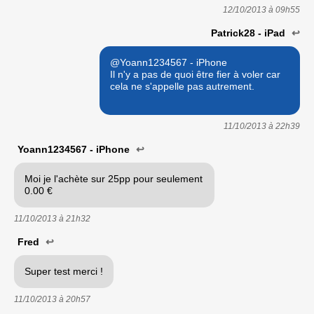
12/10/2013 à
09h55
Patrick28 - iPad
↩
@Yoann1234567 - iPhone
Il n'y a pas de quoi être fier à voler car
cela ne s'appelle pas autrement.
11/10/2013 à
22h39
Yoann1234567 - iPhone
↩
Moi je l'achète sur 25pp pour seulement
0.00 €
11/10/2013 à
21h32
Fred
↩
Super test merci !
11/10/2013 à
20h57