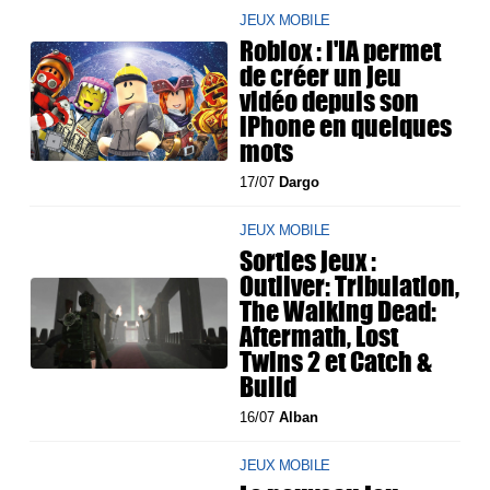
JEUX MOBILE
Roblox : l'IA permet
de créer un jeu
vidéo depuis son
iPhone en quelques
mots
17/07
Dargo
JEUX MOBILE
Sorties jeux :
Outliver: Tribulation,
The Walking Dead:
Aftermath, Lost
Twins 2 et Catch &
Build
16/07
Alban
JEUX MOBILE