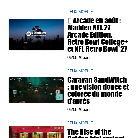
JEUX MOBILE
 Arcade en août :
Madden NFL 27
Arcade Edition,
Retro Bowl College+
et NFL Retro Bowl '27
06/08
Alban
JEUX MOBILE
Caravan SandWitch
: une vision douce et
colorée du monde
d'après
05/08
Alban
JEUX MOBILE
The Rise of the