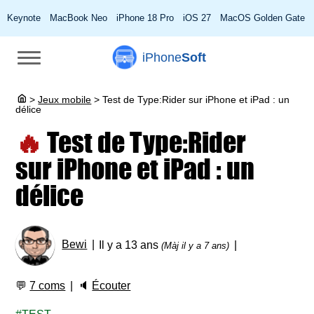
Keynote
MacBook Neo
iPhone 18 Pro
iOS 27
MacOS Golden Gate
iPhone
Soft
>
Jeux mobile
>
Test de Type:Rider sur iPhone et iPad : un
délice
🔥
Test de Type:Rider
sur iPhone et iPad : un
délice
Bewi
Il y a 13 ans
(Màj il y a 7 ans)
💬
7 coms
🔈
Écouter