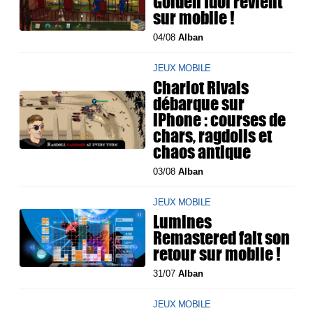
Golden Idol revient
sur mobile !
04/08
Alban
JEUX MOBILE
Chariot Rivals
débarque sur
iPhone : courses de
chars, ragdolls et
chaos antique
03/08
Alban
JEUX MOBILE
Lumines
Remastered fait son
retour sur mobile !
31/07
Alban
JEUX MOBILE