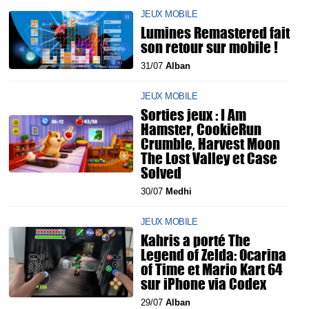
JEUX MOBILE
Lumines Remastered fait
son retour sur mobile !
31/07
Alban
JEUX MOBILE
Sorties jeux : I Am
Hamster, CookieRun
Crumble, Harvest Moon
The Lost Valley et Case
Solved
30/07
Medhi
JEUX MOBILE
Kahris a porté The
Legend of Zelda: Ocarina
of Time et Mario Kart 64
sur iPhone via Codex
29/07
Alban