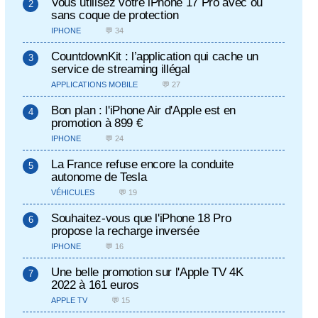
Vous utilisez votre iPhone 17 Pro avec ou
sans coque de protection
IPHONE
💬 34
CountdownKit : l’application qui cache un
service de streaming illégal
APPLICATIONS MOBILE
💬 27
Bon plan : l'iPhone Air d'Apple est en
promotion à 899 €
IPHONE
💬 24
La France refuse encore la conduite
autonome de Tesla
VÉHICULES
💬 19
Souhaitez-vous que l'iPhone 18 Pro
propose la recharge inversée
IPHONE
💬 16
Une belle promotion sur l'Apple TV 4K
2022 à 161 euros
APPLE TV
💬 15