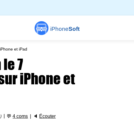
iPhone
Soft
iPhone et iPad
le 7
sur iPhone et
💬
4 coms
🔈
Écouter
)