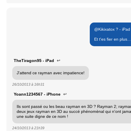
@Kikixatox ? - iPad
Et t'es fier en plus
TheTiragon95 - iPad
↩
J'attend ce rayman avec impatience!
26/10/2013 à
16h31
Yoann1234567 - iPhone
↩
Ils sont passé ou les beau rayman en 3D ? Rayman 2; rayman
deux jeux rayman en 3D au succé phénomènal qui n'ont jamais
une suite digne de ce nom !
24/10/2013 à
21h39