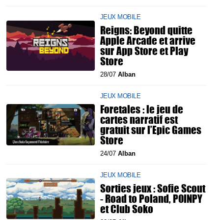
JEUX MOBILE
Reigns: Beyond quitte
Apple Arcade et arrive
sur App Store et Play
Store
28/07
Alban
JEUX MOBILE
Foretales : le jeu de
cartes narratif est
gratuit sur l’Epic Games
Store
24/07
Alban
JEUX MOBILE
Sorties jeux : Sofie Scout
- Road to Poland, POINPY
et Club Soko