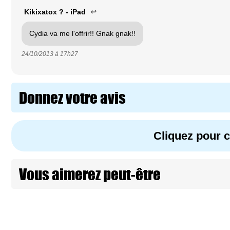
Kikixatox ? - iPad
↩
Cydia va me l'offrir!! Gnak gnak!!
24/10/2013 à
17h27
Donnez votre avis
Cliquez pour
Vous aimerez peut-être