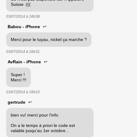
Suisse :(((
03/07/2014 à
16h38
Babou - iPhone
↩
Merci pour le tuyau, nickel ça marche ?
03/07/2014 à
16h31
AvRain - iPhone
↩
Super !
Merci !!!
03/07/2014 à
16h10
gertrude
↩
bien vu! merci pour l'info.
On a le temps à priori le code est
valable jusqu'au 1er octobre...