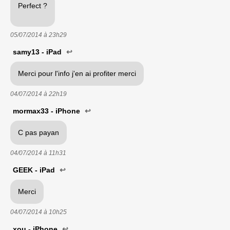
Perfect ?
05/07/2014 à
23h29
samy13 - iPad
↩
Merci pour l'info j'en ai profiter merci
04/07/2014 à
22h19
mormax33 - iPhone
↩
C pas payan
04/07/2014 à
11h31
GEEK - iPad
↩
Merci
04/07/2014 à
10h25
xou - iPhone
↩