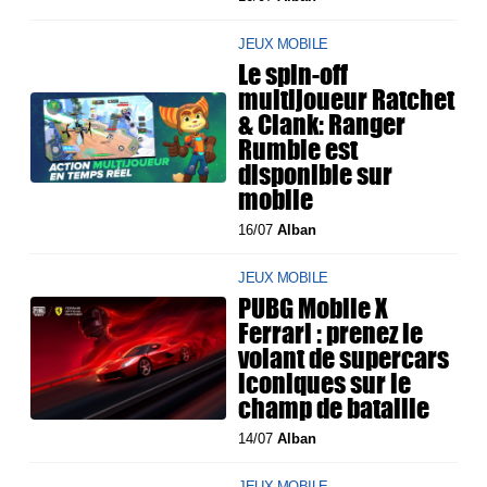
JEUX MOBILE
Le spin-off
multijoueur Ratchet
& Clank: Ranger
Rumble est
disponible sur
mobile
16/07
Alban
JEUX MOBILE
PUBG Mobile X
Ferrari : prenez le
volant de supercars
iconiques sur le
champ de bataille
14/07
Alban
JEUX MOBILE