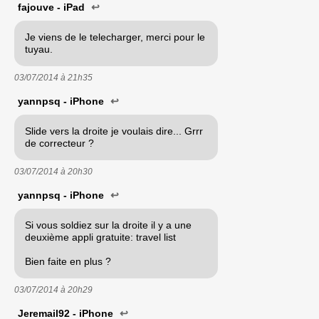
fajouve - iPad
↩
Je viens de le telecharger, merci pour le
tuyau.
03/07/2014 à
21h35
yannpsq - iPhone
↩
Slide vers la droite je voulais dire... Grrr
de correcteur ?
03/07/2014 à
20h30
yannpsq - iPhone
↩
Si vous soldiez sur la droite il y a une
deuxième appli gratuite: travel list
Bien faite en plus ?
03/07/2014 à
20h29
Jeremail92 - iPhone
↩