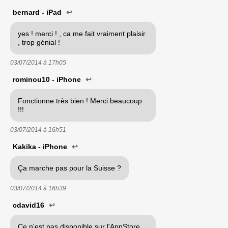
bernard - iPad
↩
yes ! merci ! , ca me fait vraiment plaisir
, trop génial !
03/07/2014 à
17h05
rominou10 - iPhone
↩
Fonctionne très bien ! Merci beaucoup
!!!
03/07/2014 à
16h51
Kakika - iPhone
↩
Ça marche pas pour la Suisse ?
03/07/2014 à
16h39
cdavid16
↩
Ce n'est pas disponible sur l'AppStore