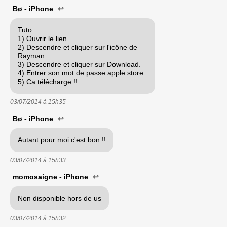
Bø - iPhone
↩
Tuto :
1) Ouvrir le lien.
2) Descendre et cliquer sur l'icône de
Rayman.
3) Descendre et cliquer sur Download.
4) Entrer son mot de passe apple store.
5) Ca télécharge !!
03/07/2014 à
15h35
Bø - iPhone
↩
Autant pour moi c'est bon !!
03/07/2014 à
15h33
momosaigne - iPhone
↩
Non disponible hors de us
03/07/2014 à
15h32