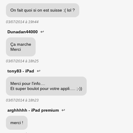
On fait quoi si on est suisse :( lol ?
03/07/2014 à
19h44
Dunadan44000
↩
Ça marche
Merci
03/07/2014 à
18h25
tony83 - iPad
↩
Merci pour l'info....
Et super boulot pour votre appli..... ;-))
03/07/2014 à
18h23
arghhhhh - iPad premium
↩
merci !