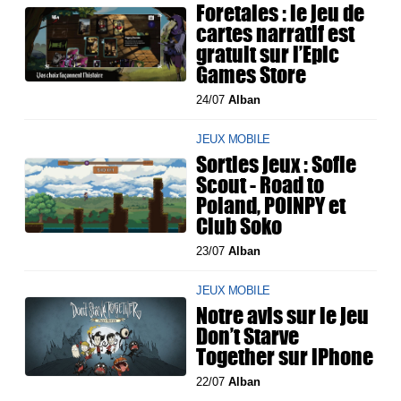
Foretales : le jeu de
cartes narratif est
gratuit sur l’Epic
Games Store
24/07
Alban
JEUX MOBILE
Sorties jeux : Sofie
Scout - Road to
Poland, POINPY et
Club Soko
23/07
Alban
JEUX MOBILE
Notre avis sur le jeu
Don’t Starve
Together sur iPhone
22/07
Alban