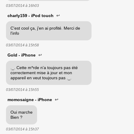
03/07/2014 à
16h03
charly159 - iPod touch
↩
C'est cool ça, j'en ai profité. Merci de
l'info
03/07/2014 à
15h58
Gold - iPhone
↩
._. Cette m*rde n'a toujours pas été
correctement mise à jour et mon
appareil en veut toujours pas ._.
03/07/2014 à
15h55
momosaigne - iPhone
↩
Oui marche
Bien ?
03/07/2014 à
15h37