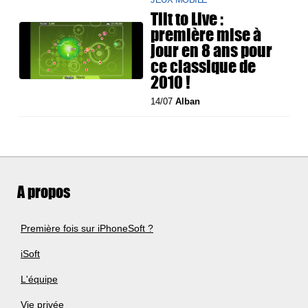
Tilt to Live :
première mise à
jour en 8 ans pour
ce classique de
2010 !
14/07
Alban
A propos
Première fois sur iPhoneSoft ?
iSoft
L'équipe
Vie privée