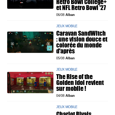
Retro Bowl College+
et NFL Retro Bowl '27
06/08
Alban
JEUX MOBILE
Caravan SandWitch
: une vision douce et
colorée du monde
d'après
05/08
Alban
JEUX MOBILE
The Rise of the
Golden Idol revient
sur mobile !
04/08
Alban
JEUX MOBILE
Chariot Rivals