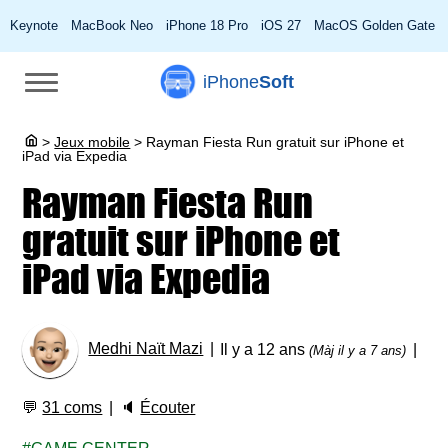
Keynote
MacBook Neo
iPhone 18 Pro
iOS 27
MacOS Golden Gate
iPhone
Soft
>
Jeux mobile
>
Rayman Fiesta Run gratuit sur iPhone et
iPad via Expedia
Rayman Fiesta Run
gratuit sur iPhone et
iPad via Expedia
Medhi Naït Mazi
Il y a 12 ans
(Màj il y a 7 ans)
💬
31 coms
🔈
Écouter