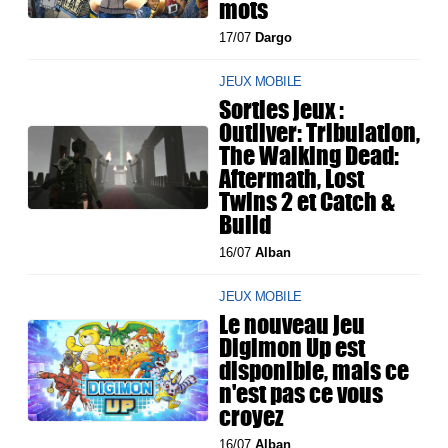
mots
17/07
Dargo
JEUX MOBILE
Sorties jeux :
Outliver: Tribulation,
The Walking Dead:
Aftermath, Lost
Twins 2 et Catch &
Build
16/07
Alban
JEUX MOBILE
Le nouveau jeu
Digimon Up est
disponible, mais ce
n'est pas ce vous
croyez
16/07
Alban