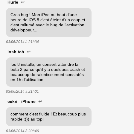
Hurle
↩
Gros bug ! Mon iPod au bout d'une
heure de iOS 8 c'est éteint d'un coup et
c'est rallumé avec le bug de l'activation
développeur...
03/06/2014 à
21h34
iosbitch
↩
Ios 8 installé, un conseil: attendre la
beta 2 parce qu'il y a quelques crash et
beaucoup de ralentissement constatés
en 1h d'utilisation
03/06/2014 à
21h01
cekri - iPhone
↩
comment c'est fluide!! Et beaucoup plus
rapide :))) au top!
03/06/2014 à
20h46