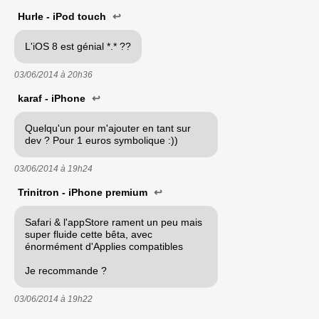
Hurle - iPod touch
↩
L'iOS 8 est génial *.* ??
03/06/2014 à
20h36
karaf - iPhone
↩
Quelqu'un pour m'ajouter en tant sur
dev ? Pour 1 euros symbolique :))
03/06/2014 à
19h24
Trinitron - iPhone premium
↩
Safari & l'appStore rament un peu mais
super fluide cette bêta, avec
énormément d'Applies compatibles
Je recommande ?
03/06/2014 à
19h22