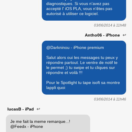
diagnostiques. Si vous n'avez pas
accepté l' iOS PLA, vous n'êtes pas
autorisé à utiliser ce logiciel.
03/06/2014 à
11h48
Antho06 - iPhone
↩
@Darkninou - iPhone premium
Salut alors oui les messages tu peux y
répondre partout. Le ventre de notif te
le permet ;) tu swipe et tu cliques sur
répondre et voilà !!!
Pour le Spotlight tu tape isoft sa montre
lappli quoi
03/06/2014 à
11h46
lucasB - iPad
↩
Je me fait la meme remarque...!
@Feedx - iPhone