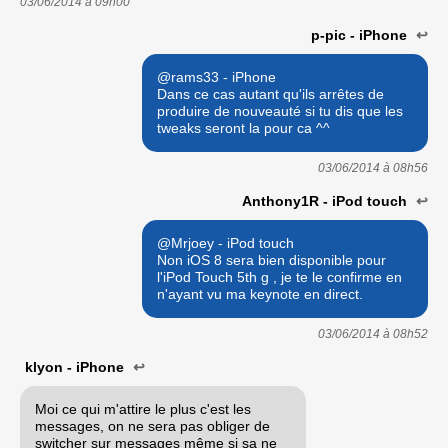
03/06/2014 à
09h00
p-pic - iPhone
↩
@rams33 - iPhone
Dans ce cas autant qu'ils arrêtes de
produire de nouveauté si tu dis que les
tweaks seront la pour ca ^^
03/06/2014 à
08h56
Anthony1R - iPod touch
↩
@Mrjoey - iPod touch
Non iOS 8 sera bien disponible pour
l'iPod Touch 5th g , je te le confirme en
n'ayant vu ma keynote en direct.
03/06/2014 à
08h52
klyon - iPhone
↩
Moi ce qui m'attire le plus c'est les
messages, on ne sera pas obliger de
switcher sur messages même si sa ne