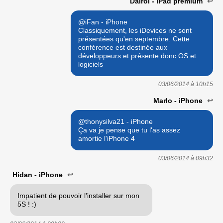
Dairôl - iPad premium
↩
@iFan - iPhone
Classiquement, les iDevices ne sont
présentées qu'en septembre. Cette
conférence est destinée aux
développeurs et présente donc OS et
logiciels
03/06/2014 à
10h15
Marlo - iPhone
↩
@thonysilva21 - iPhone
Ça va je pense que tu l'as assez
amortie l'iPhone 4
03/06/2014 à
09h32
Hidan - iPhone
↩
Impatient de pouvoir l'installer sur mon
5S ! :)