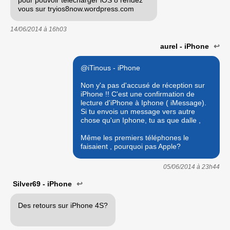
vous sur tryios8now.wordpress.com
14/06/2014 à
16h03
aurel - iPhone
↩
@iTinous - iPhone
Non y'a pas d'accusé de réception sur
iPhone !! C'est une confirmation de
lecture d'iPhone à Iphone ( iMessage).
Si tu envois un message vers autre
chose qu'un Iphone, tu as que dalle ,
Même les premiers téléphones le
faisaient , pourquoi pas Apple?
05/06/2014 à
23h44
Silver69 - iPhone
↩
Des retours sur iPhone 4S?