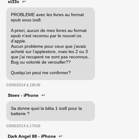
st33x
↩
PROBLEME avec les livres au format
epub sous ios8.
A priori, aucun de mes livres au format
epub n'est reconnu par le nouvel os
d'apple.
Aucun probleme pour ceux que j'avais
acheté sur l'applestore, mais les 2 ou 3
que j'ai recuperé ne sont pas reconnus..
Bug ou volonté de verouiller??
Quelqu'un peut me confirmer?
03/06/2014 à
18h36
Steev - iPhone
↩
Sa donne quoi la bêta 1 ios8 pour la
batterie ?
03/06/2014 à
17h59
Dark Angel 88 - iPhone
↩