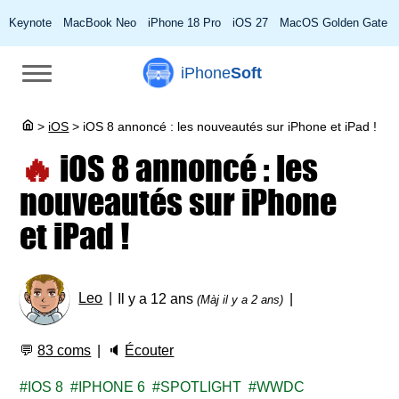
Keynote
MacBook Neo
iPhone 18 Pro
iOS 27
MacOS Golden Gate
iPhone
Soft
>
iOS
>
iOS 8 annoncé : les nouveautés sur iPhone et iPad !
🔥
iOS 8 annoncé : les
nouveautés sur iPhone
et iPad !
Leo
Il y a 12 ans
(Màj il y a 2 ans)
💬
83 coms
🔈
Écouter
IOS 8
IPHONE 6
SPOTLIGHT
WWDC