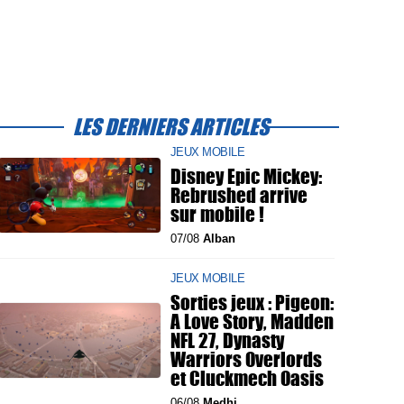
LES DERNIERS ARTICLES
JEUX MOBILE
Disney Epic Mickey:
Rebrushed arrive
sur mobile !
07/08
Alban
JEUX MOBILE
Sorties jeux : Pigeon:
A Love Story, Madden
NFL 27, Dynasty
Warriors Overlords
et Cluckmech Oasis
06/08
Medhi