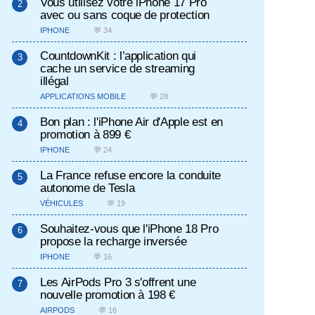
Vous utilisez votre iPhone 17 Pro
avec ou sans coque de protection
IPHONE
💬 34
CountdownKit : l’application qui
cache un service de streaming
illégal
APPLICATIONS MOBILE
💬 28
Bon plan : l'iPhone Air d'Apple est en
promotion à 899 €
IPHONE
💬 24
La France refuse encore la conduite
autonome de Tesla
VÉHICULES
💬 19
Souhaitez-vous que l'iPhone 18 Pro
propose la recharge inversée
IPHONE
💬 16
Les AirPods Pro 3 s'offrent une
nouvelle promotion à 198 €
AIRPODS
💬 16