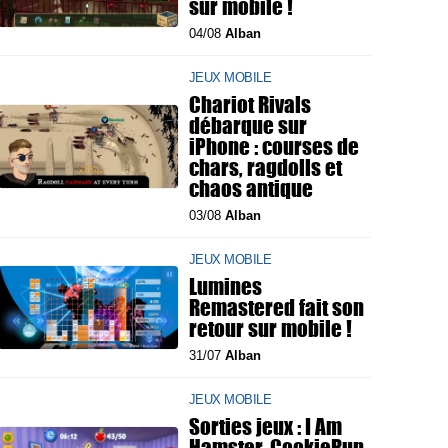
sur mobile !
04/08
Alban
JEUX MOBILE
Chariot Rivals
débarque sur
iPhone : courses de
chars, ragdolls et
chaos antique
03/08
Alban
JEUX MOBILE
Lumines
Remastered fait son
retour sur mobile !
31/07
Alban
JEUX MOBILE
Sorties jeux : I Am
Hamster, CookieRun