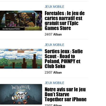
JEUX MOBILE
Foretales : le jeu de
cartes narratif est
gratuit sur l’Epic
Games Store
24/07
Alban
JEUX MOBILE
Sorties jeux : Sofie
Scout - Road to
Poland, POINPY et
Club Soko
23/07
Alban
JEUX MOBILE
Notre avis sur le jeu
Don’t Starve
Together sur iPhone
22/07
Alban