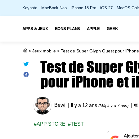
Keynote
MacBook Neo
iPhone 18 Pro
iOS 27
MacOS Gold
APPS & JEUX
BONS PLANS
APPLE
GEEK
>
Jeux mobile
>
Test de Super Glyph Quest pour iPhone
Test de Super G
pour iPhone et 
Bewi
Il y a 12 ans

(Màj il y a 7 ans)
APP STORE
TEST