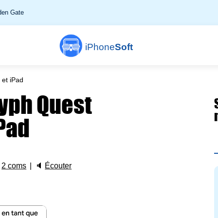
en Gate
iPhone
Soft
 et iPad
lyph Quest
iPad

2 coms
🔈
Écouter