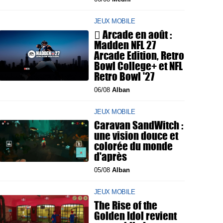
JEUX MOBILE
 Arcade en août :
Madden NFL 27
Arcade Edition, Retro
Bowl College+ et NFL
Retro Bowl '27
06/08
Alban
JEUX MOBILE
Caravan SandWitch :
une vision douce et
colorée du monde
d'après
05/08
Alban
JEUX MOBILE
The Rise of the
Golden Idol revient