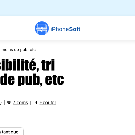
iPhone
Soft
s, moins de pub, etc
ibilité, tri
 de pub, etc
💬
7 coms
🔈
Écouter
)