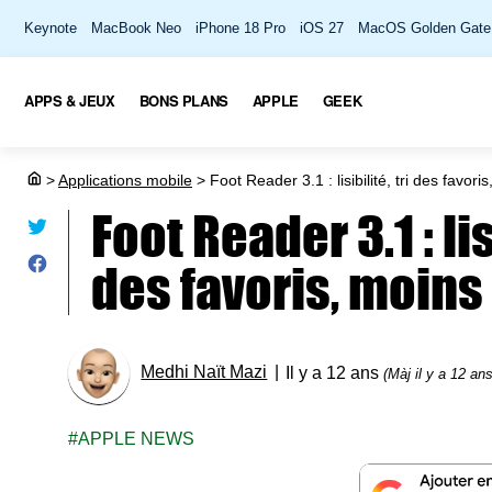
Keynote
MacBook Neo
iPhone 18 Pro
iOS 27
MacOS Golden Gate
APPS & JEUX
BONS PLANS
APPLE
GEEK
>
Applications mobile
>
Foot Reader 3.1 : lisibilité, tri des favori
Foot Reader 3.1 : lis
des favoris, moins
Medhi Naït Mazi
Il y a 12 ans
(Màj il y a 12 ans
APPLE NEWS