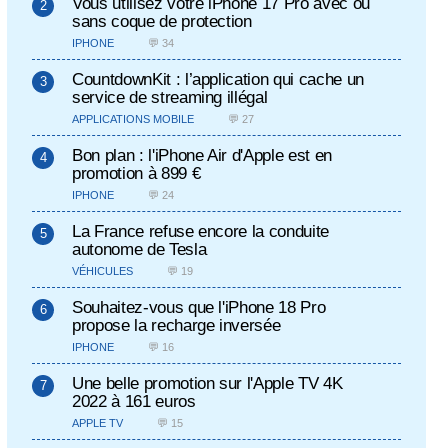
Vous utilisez votre iPhone 17 Pro avec ou
sans coque de protection
IPHONE
💬 34
CountdownKit : l’application qui cache un
service de streaming illégal
APPLICATIONS MOBILE
💬 27
Bon plan : l'iPhone Air d'Apple est en
promotion à 899 €
IPHONE
💬 24
La France refuse encore la conduite
autonome de Tesla
VÉHICULES
💬 19
Souhaitez-vous que l'iPhone 18 Pro
propose la recharge inversée
IPHONE
💬 16
Une belle promotion sur l'Apple TV 4K
2022 à 161 euros
APPLE TV
💬 15