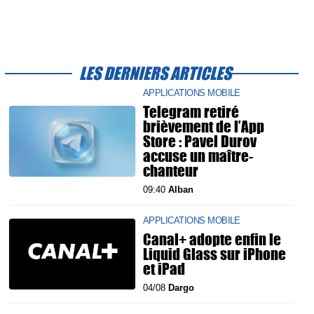
LES DERNIERS ARTICLES
APPLICATIONS MOBILE
Telegram retiré
brièvement de l’App
Store : Pavel Durov
accuse un maître-
chanteur
09:40
Alban
APPLICATIONS MOBILE
Canal+ adopte enfin le
Liquid Glass sur iPhone
et iPad
04/08
Dargo