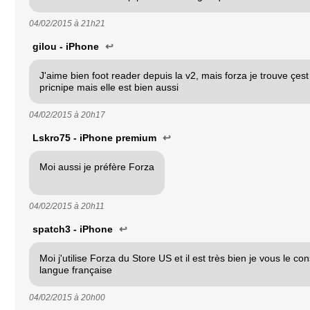
04/02/2015 à
21h21
gilou - iPhone
↩
J'aime bien foot reader depuis la v2, mais forza je trouve çe
pricnipe mais elle est bien aussi
04/02/2015 à
20h17
Lskro75 - iPhone premium
↩
Moi aussi je préfère Forza
04/02/2015 à
20h11
spatch3 - iPhone
↩
Moi j'utilise Forza du Store US et il est très bien je vous le conse
langue française
04/02/2015 à
20h00