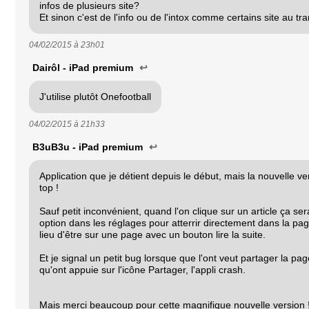
infos de plusieurs site?
Et sinon c'est de l'info ou de l'intox comme certains site au tra
04/02/2015 à
23h01
Dairôl - iPad premium
↩
J'utilise plutôt Onefootball
04/02/2015 à
21h33
B3uB3u - iPad premium
↩
Application que je détient depuis le début, mais la nouvelle ve
top !
Sauf petit inconvénient, quand l'on clique sur un article ça ser
option dans les réglages pour atterrir directement dans la page
lieu d'être sur une page avec un bouton lire la suite.
Et je signal un petit bug lorsque que l'ont veut partager la page
qu'ont appuie sur l'icône Partager, l'appli crash.
Mais merci beaucoup pour cette magnifique nouvelle version !