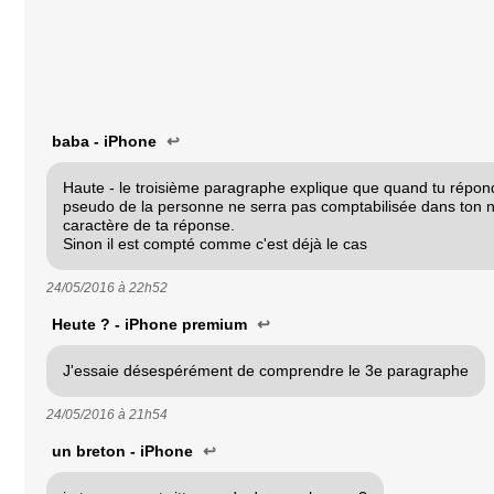
baba - iPhone
↩
Haute - le troisième paragraphe explique que quand tu répon
pseudo de la personne ne serra pas comptabilisée dans ton
caractère de ta réponse.
Sinon il est compté comme c'est déjà le cas
24/05/2016 à
22h52
Heute ? - iPhone premium
↩
J'essaie désespérément de comprendre le 3e paragraphe
24/05/2016 à
21h54
un breton - iPhone
↩