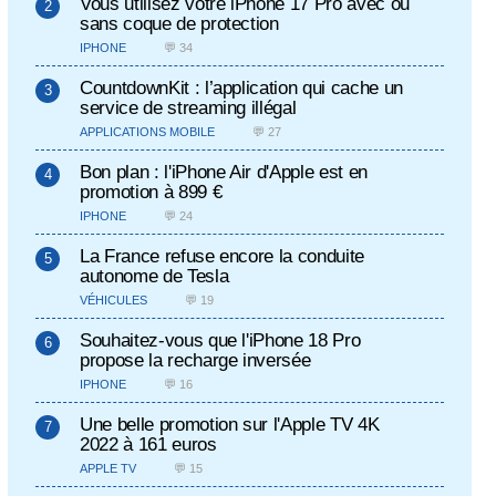
Vous utilisez votre iPhone 17 Pro avec ou
sans coque de protection
IPHONE
💬 34
CountdownKit : l’application qui cache un
service de streaming illégal
APPLICATIONS MOBILE
💬 27
Bon plan : l'iPhone Air d'Apple est en
promotion à 899 €
IPHONE
💬 24
La France refuse encore la conduite
autonome de Tesla
VÉHICULES
💬 19
Souhaitez-vous que l'iPhone 18 Pro
propose la recharge inversée
IPHONE
💬 16
Une belle promotion sur l'Apple TV 4K
2022 à 161 euros
APPLE TV
💬 15