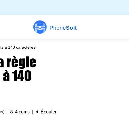
iPhone
Soft
eets à 140 caractères
a règle
 à 140
💬
4 coms
🔈
Écouter
ns)