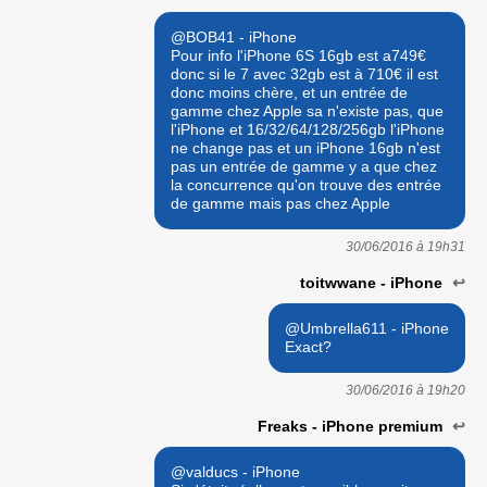
@BOB41 - iPhone
Pour info l'iPhone 6S 16gb est a749€
donc si le 7 avec 32gb est à 710€ il est
donc moins chère, et un entrée de
gamme chez Apple sa n'existe pas, que
l'iPhone et 16/32/64/128/256gb l'iPhone
ne change pas et un iPhone 16gb n'est
pas un entrée de gamme y a que chez
la concurrence qu'on trouve des entrée
de gamme mais pas chez Apple
30/06/2016 à
19h31
toitwwane - iPhone
↩
@Umbrella611 - iPhone
Exact?
30/06/2016 à
19h20
Freaks - iPhone premium
↩
@valducs - iPhone