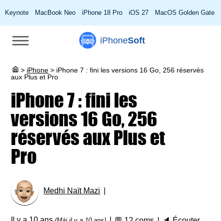
Keynote
MacBook Neo
iPhone 18 Pro
iOS 27
MacOS Golden Gate
iPhone
Soft
>
iPhone
>
iPhone 7 : fini les versions 16 Go, 256 réservés
aux Plus et Pro
iPhone 7 : fini les
versions 16 Go, 256
réservés aux Plus et
Pro
Medhi Naït Mazi
Il y a 10 ans
💬
12 coms
🔈
Écouter
(Màj il y a 10 ans)