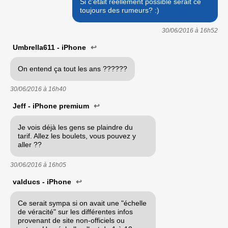
Si c'était réellement possible serait ce
toujours des rumeurs? :)
30/06/2016 à
16h52
Umbrella611 - iPhone
↩
On entend ça tout les ans ??????
30/06/2016 à
16h40
Jeff - iPhone premium
↩
Je vois déjà les gens se plaindre du
tarif. Allez les boulets, vous pouvez y
aller ??
30/06/2016 à
16h05
valducs - iPhone
↩
Ce serait sympa si on avait une "échelle
de véracité" sur les différentes infos
provenant de site non-officiels ou