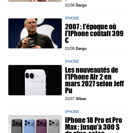
01/08
Dargo
IPHONE
2007 : l'époque où
l'iPhone coûtait 399
€
01/08
Dargo
IPHONE
Les nouveautés de
l'iPhone Air 2 en
mars 2027 selon Jeff
Pu
31/07
Alban
IPHONE
iPhone 18 Pro et Pro
Max : jusqu’à 300 $