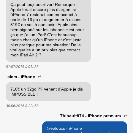
Ça peut toujours rêver! Remarque
Apple ferait encore plus d'argent si
l'iPhone 7 resterait commencerait à
partir de 16 go et augmenter à disons
819€ on sait à quel point Apple aime
bien pigeoné sur les iphones c'est pour
ça que j'ai un iPad! C'est beaucoup
moins cher qu'un iPhone et c'est juste
plus pratique pour ma situation! De la
vrai qualité à un prix plus que correct
mon iPad Air 2 ?
01/07/2016 à
01h33
clem - iPhone
↩
710€ un 32go ?? Venant d'Apple je dis
IMPOSSIBLE !
30/06/2016 à
22h58
Thibault974 - iPhone premium
↩
@valducs - iPhone