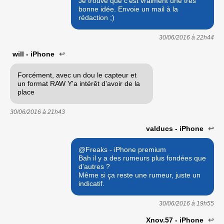
Je trouve que c'est vraiment une très
bonne idée. Envoie un mail à la
rédaction ;)
30/06/2016 à
22h44
will - iPhone
↩
Forcément, avec un dou le capteur et
un format RAW Y'a intérêt d'avoir de la
place
30/06/2016 à
21h43
valducs - iPhone
↩
@Freaks - iPhone premium
Bah il y a des rumeurs plus fondées que
d'autres ?
Même si ça reste une rumeur, juste un
indicatif.
30/06/2016 à
19h55
Xnov.57 - iPhone
↩