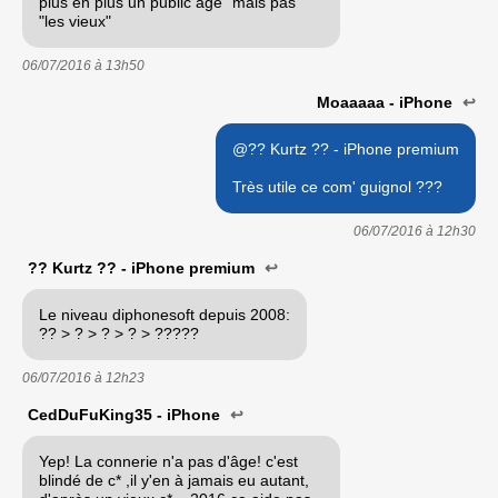
plus en plus un public âgé" mais pas
"les vieux"
06/07/2016 à
13h50
Moaaaaa - iPhone
↩
@?? Kurtz ?? - iPhone premium
Très utile ce com' guignol ???
06/07/2016 à
12h30
?? Kurtz ?? - iPhone premium
↩
Le niveau diphonesoft depuis 2008:
?? > ? > ? > ? > ?????
06/07/2016 à
12h23
CedDuFuKing35 - iPhone
↩
Yep! La connerie n'a pas d'âge! c'est
blindé de c* ,il y'en à jamais eu autant,