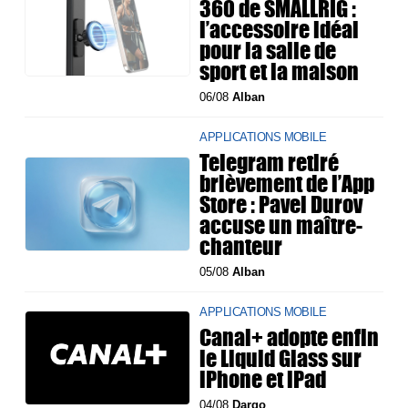
360 de SMALLRIG :
l’accessoire idéal
pour la salle de
sport et la maison
06/08
Alban
APPLICATIONS MOBILE
Telegram retiré
brièvement de l’App
Store : Pavel Durov
accuse un maître-
chanteur
05/08
Alban
APPLICATIONS MOBILE
Canal+ adopte enfin
le Liquid Glass sur
iPhone et iPad
04/08
Dargo