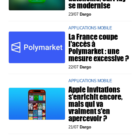
se modernise
23/07
Dargo
APPLICATIONS MOBILE
La France coupe
l'accès à
Polymarket : une
mesure excessive ?
22/07
Dargo
APPLICATIONS MOBILE
Apple Invitations
s'enrichit encore,
mais qui va
vraiment s'en
apercevoir ?
21/07
Dargo