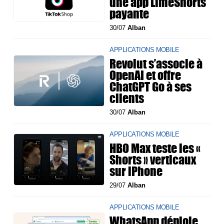
une app LimeShorts
payante
30/07
Alban
APPLICATIONS MOBILE
Revolut s’associe à
OpenAI et offre
ChatGPT Go à ses
clients
30/07
Alban
APPLICATIONS MOBILE
HBO Max teste les «
Shorts » verticaux
sur iPhone
29/07
Alban
APPLICATIONS MOBILE
WhatsApp déploie