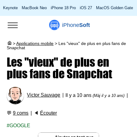
Keynote
MacBook Neo
iPhone 18 Pro
iOS 27
MacOS Golden Gate
iPhone
Soft
>
Applications mobile
>
Les "vieux" de plus en plus fans de
Snapchat
Les "vieux" de plus en
plus fans de Snapchat
Victor Sauvage
Il y a 10 ans
(Màj il y a 10 ans)
💬
9 coms
🔈
Écouter
GOOGLE