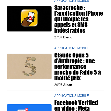
APPLICATIONS MOBILE
Saracroche :
l'application iPhone
qui bloque les
appels et SMS
indésirables
27/07
Dargo
APPLICATIONS MOBILE
Claude Opus 5
d’Anthropic : une
performance
proche de Fable 5 à
moitié prix
24/07
Alban
APPLICATIONS MOBILE
Facebook Verified
en vidéo : Meta