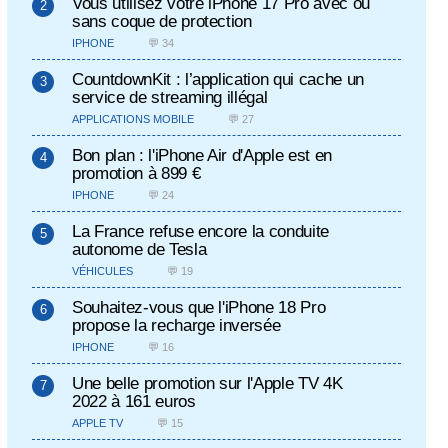
Vous utilisez votre iPhone 17 Pro avec ou
sans coque de protection
IPHONE
💬 34
CountdownKit : l’application qui cache un
service de streaming illégal
APPLICATIONS MOBILE
💬 27
Bon plan : l'iPhone Air d'Apple est en
promotion à 899 €
IPHONE
💬 24
La France refuse encore la conduite
autonome de Tesla
VÉHICULES
💬 19
Souhaitez-vous que l'iPhone 18 Pro
propose la recharge inversée
IPHONE
💬 16
Une belle promotion sur l'Apple TV 4K
2022 à 161 euros
APPLE TV
💬 15