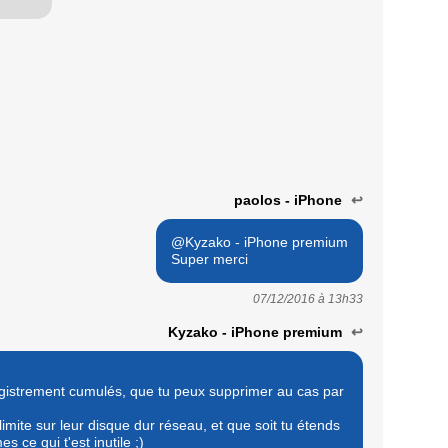
paolos - iPhone
↩
@Kyzako - iPhone premium
Super merci
07/12/2016 à
13h33
Kyzako - iPhone premium
↩
gistrement cumulés, que tu peux supprimer au cas par
 limite sur leur disque dur réseau, et que soit tu étends
s ce qui t'est inutile ;)