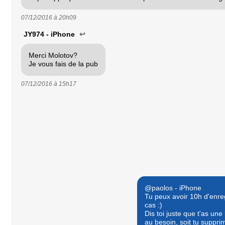
07/12/2016 à
20h09
JY974 - iPhone
↩
Merci Molotov?
Je vous fais de la pub
07/12/2016 à
15h17
@paolos - iPhone
Tu peux avoir 10h d'enre
cas :)
Dis toi juste que t'as une
au besoin, soit tu supprime