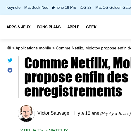
Keynote
MacBook Neo
iPhone 18 Pro
iOS 27
MacOS Golden Gate
APPS & JEUX
BONS PLANS
APPLE
GEEK
>
Applications mobile
>
Comme Netflix, Molotov propose enfin d
Comme Netflix, Mo
propose enfin des
enregistrements
Victor Sauvage
Il y a 10 ans
(Màj il y a 10 ans)
APPLE TV
NETFLIX