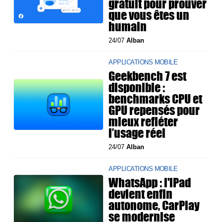
gratuit pour prouver
que vous êtes un
humain
24/07
Alban
APPLICATIONS MOBILE
Geekbench 7 est
disponible :
benchmarks CPU et
GPU repensés pour
mieux refléter
l’usage réel
24/07
Alban
APPLICATIONS MOBILE
WhatsApp : l'iPad
devient enfin
autonome, CarPlay
se modernise