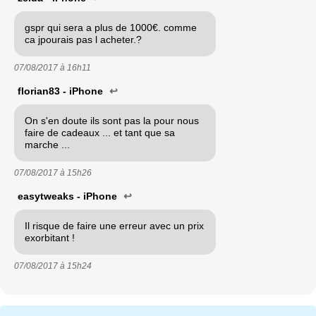
gspr qui sera a plus de 1000€. comme
ca jpourais pas l acheter.?
07/08/2017 à
16h11
florian83 - iPhone
↩
On s'en doute ils sont pas la pour nous
faire de cadeaux ... et tant que sa
marche ...
07/08/2017 à
15h26
easytweaks - iPhone
↩
Il risque de faire une erreur avec un prix
exorbitant !
07/08/2017 à
15h24