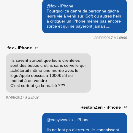
@fox - iPhone
Pourquoi ce genre de personne gâche
leurs vie à venir sur iSoft ou autres hein
à critiquer un iPhone même pas encore
sortie et qui ne payeront jamais....
08/08/2017 à
14h00
fox - iPhone
↩
Ils savent surtout que leurs clientèles
sont dès bobos cretins sans cervelle qui
achèterait même une merde avec le
logo Apple dessus à 1000€ s'il se
mettait à en vendre
C'est surtout ça la réalité ???
07/08/2017 à
23h02
RestonZen - iPhone
↩
@easytweaks - iPhone
Ils ne font pa d'erreurs ,ils connaissent