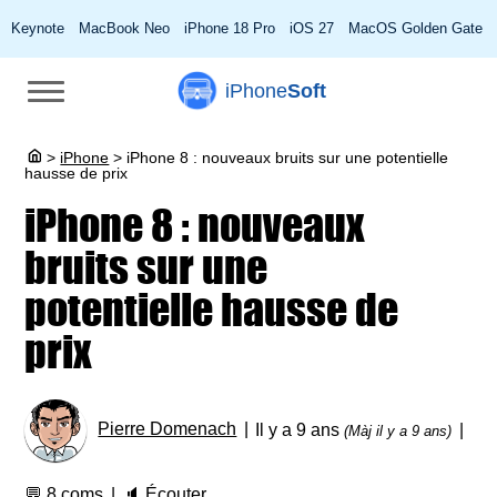
Keynote
MacBook Neo
iPhone 18 Pro
iOS 27
MacOS Golden Gate
iPhone
Soft
>
iPhone
>
iPhone 8 : nouveaux bruits sur une potentielle
hausse de prix
iPhone 8 : nouveaux
bruits sur une
potentielle hausse de
prix
Pierre Domenach
Il y a 9 ans
(Màj il y a 9 ans)
💬
8 coms
🔈
Écouter