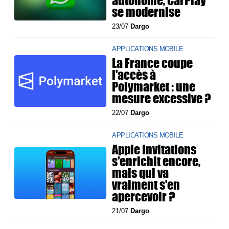
autonome, CarPlay
se modernise
23/07
Dargo
APPLICATIONS MOBILE
La France coupe
l'accès à
Polymarket : une
mesure excessive ?
22/07
Dargo
APPLICATIONS MOBILE
Apple Invitations
s'enrichit encore,
mais qui va
vraiment s'en
apercevoir ?
21/07
Dargo