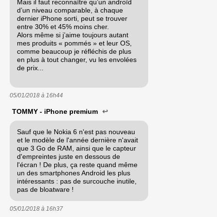
Mais il faut reconnaître qu’un androïd
d’un niveau comparable, à chaque
dernier iPhone sorti, peut se trouver
entre 30% et 45% moins cher.
Alors même si j’aime toujours autant
mes produits « pommés » et leur OS,
comme beaucoup je réfléchis de plus
en plus à tout changer, vu les envolées
de prix...
05/01/2018 à
16h44
TOMMY - iPhone premium
↩
Sauf que le Nokia 6 n'est pas nouveau
et le modèle de l'année dernière n'avait
que 3 Go de RAM, ainsi que le capteur
d'empreintes juste en dessous de
l'écran ! De plus, ça reste quand même
un des smartphones Android les plus
intéressants : pas de surcouche inutile,
pas de bloatware !
05/01/2018 à
16h37