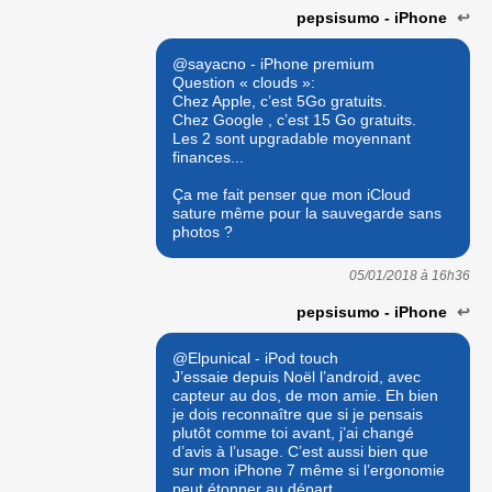
pepsisumo - iPhone
↩
@sayacno - iPhone premium
Question « clouds »:
Chez Apple, c’est 5Go gratuits.
Chez Google , c’est 15 Go gratuits.
Les 2 sont upgradable moyennant
finances...
Ça me fait penser que mon iCloud
sature même pour la sauvegarde sans
photos ?
05/01/2018 à
16h36
pepsisumo - iPhone
↩
@Elpunical - iPod touch
J’essaie depuis Noël l’android, avec
capteur au dos, de mon amie. Eh bien
je dois reconnaître que si je pensais
plutôt comme toi avant, j’ai changé
d’avis à l’usage. C’est aussi bien que
sur mon iPhone 7 même si l’ergonomie
peut étonner au départ.