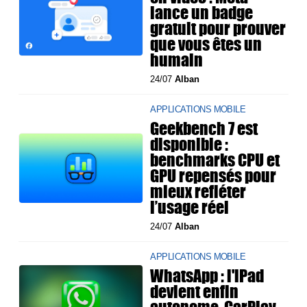
lance un badge
gratuit pour prouver
que vous êtes un
humain
24/07
Alban
APPLICATIONS MOBILE
Geekbench 7 est
disponible :
benchmarks CPU et
GPU repensés pour
mieux refléter
l’usage réel
24/07
Alban
APPLICATIONS MOBILE
WhatsApp : l'iPad
devient enfin