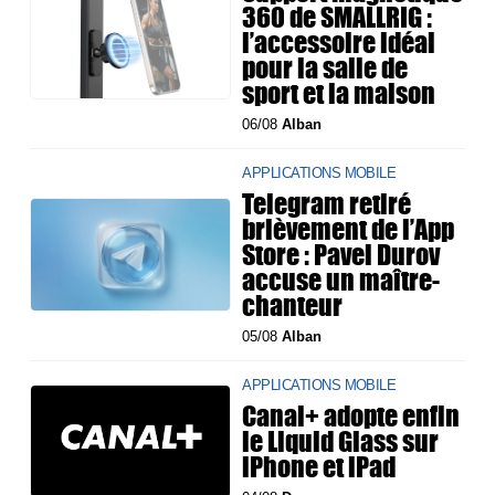
360 de SMALLRIG :
l’accessoire idéal
pour la salle de
sport et la maison
06/08
Alban
APPLICATIONS MOBILE
Telegram retiré
brièvement de l’App
Store : Pavel Durov
accuse un maître-
chanteur
05/08
Alban
APPLICATIONS MOBILE
Canal+ adopte enfin
le Liquid Glass sur
iPhone et iPad