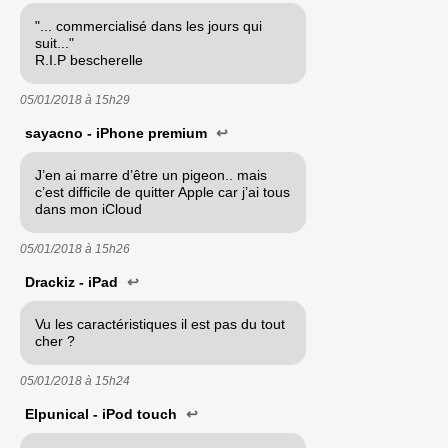
"... commercialisé dans les jours qui
suit..."
R.I.P bescherelle
05/01/2018 à
15h29
sayacno - iPhone premium
↩
J’en ai marre d’être un pigeon.. mais
c’est difficile de quitter Apple car j’ai tous
dans mon iCloud
05/01/2018 à
15h26
Drackiz - iPad
↩
Vu les caractéristiques il est pas du tout
cher ?
05/01/2018 à
15h24
Elpunical - iPod touch
↩