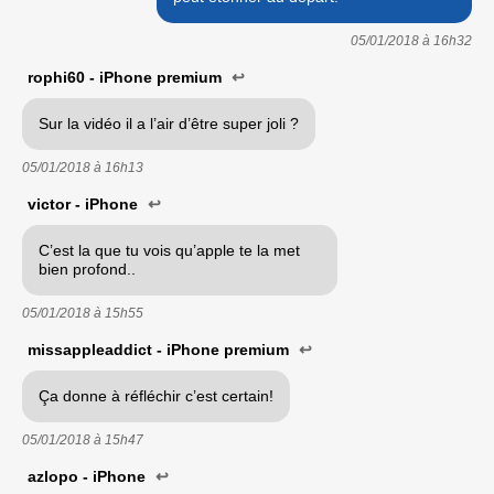
05/01/2018 à
16h32
rophi60 - iPhone premium
↩
Sur la vidéo il a l’air d’être super joli ?
05/01/2018 à
16h13
victor - iPhone
↩
C’est la que tu vois qu’apple te la met
bien profond..
05/01/2018 à
15h55
missappleaddict - iPhone premium
↩
Ça donne à réfléchir c’est certain!
05/01/2018 à
15h47
azlopo - iPhone
↩