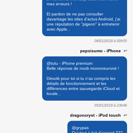
mes erreurs !
Et pardon de ne pas consulter
davantage les sites d'actus Android, j'ai
une réputation de "pigeon" à entretenir
avec Apple...
06/01/2018 à
00h55
pepsisumo - iPhone
↩
@tutu - iPhone premium
Belle réponse de noob mononeuroné !
Désolé pour toi si tu n’as compris les
détails de fonctionnement et les
différences entre sauvegarde iCloud et
locale...
05/01/2018 à
23h46
dragoncryst - iPod touch
↩
@grypas
Oui tout à fait d’accord ???