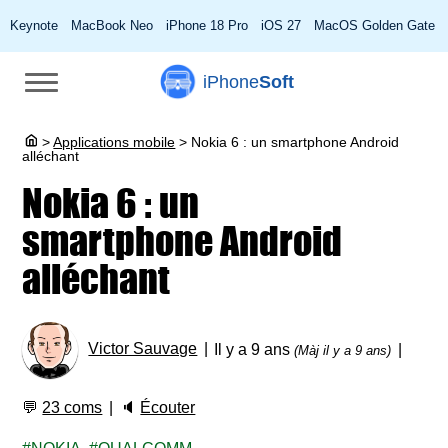
Keynote
MacBook Neo
iPhone 18 Pro
iOS 27
MacOS Golden Gate
iPhone
Soft
>
Applications mobile
>
Nokia 6 : un smartphone Android
alléchant
Nokia 6 : un
smartphone Android
alléchant
Victor Sauvage
Il y a 9 ans
(Màj il y a 9 ans)
💬
23 coms
🔈
Écouter