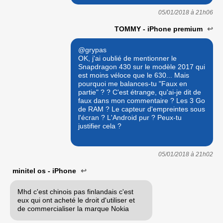
05/01/2018 à
21h06
TOMMY - iPhone premium
↩
@grypas
OK, j'ai oublié de mentionner le
Snapdragon 430 sur le modèle 2017 qui
est moins véloce que le 630... Mais
pourquoi me balances-tu "Faux en
partie" ? ? C'est étrange, qu'ai-je dit de
faux dans mon commentaire ? Les 3 Go
de RAM ? Le capteur d'empreintes sous
l'écran ? L'Android pur ? Peux-tu
justifier cela ?
05/01/2018 à
21h02
minitel os - iPhone
↩
Mhd c'est chinois pas finlandais c'est
eux qui ont acheté le droit d'utiliser et
de commercialiser la marque Nokia