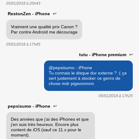
05/01/2018 à
20h43
RestonZen - iPhone
↩
Vraiment une qualité prix Canon ?
Par contre Androïd me décourage
05/01/2018 à
17h45
tutu - iPhone premium
↩
@pepsisumo - iPhone
Tu connais le disque dur externe ? :( ça
sert justement à stocker ce genrs de
chose mdr pigeonnnnn
05/01/2018 à
17h25
pepsisumo - iPhone
↩
Des années que j’ai des iPhones et que
j’en suis très heureux. Encore plus
content de iOS (sauf ce 11.x pour le
moment).