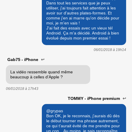
Dans tout les services que je peux
utiliser, j'ai toujours fait attention à les
avoir sur d'autres plates-formes. Et
comme j'en ai marre qu'on décide pour
moi, je m'en vais !
J'ai fait des essais avec un vieux tél
Android. Ça m'a décidé. Android à bien
évolué depuis mon premier essai !
06/01/2018 à
19h14
Gab75 - iPhone
↩
La vidéo ressemble quand même
beaucoup à celles d'Apple ?
06/01/2018 à
17h43
TOMMY - iPhone premium
↩
@grypas
Bon OK, je le reconnais, j'aurais dû dès
le début tourner ma phrase autrement,
ce qui t'aurait évité de me prendre pour
un con... Au moins, je sais reconnaître