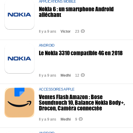
APPLICATIONS MOBILE
Nokia 6 : un smartphone Android
alléchant
Il y a 9 ans
Victor
23
ANDROID
Le Nokia 3310 compatible 4G en 2018
Il y a 9 ans
Medhi
12
ACCESSOIRES APPLE
Ventes Flash Amazon : Bose
Soundtouch 10, Balance Nokia Body+,
Drocon, Caméra connectée
Il y a 9 ans
Medhi
9