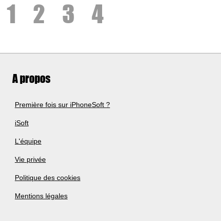
1
2
3
4
A propos
Première fois sur iPhoneSoft ?
iSoft
L'équipe
Vie privée
Politique des cookies
Mentions légales