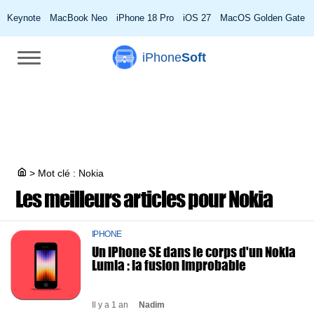
Keynote
MacBook Neo
iPhone 18 Pro
iOS 27
MacOS Golden Gate
iPhone
Soft
>
Mot clé : Nokia
Les meilleurs articles pour
Nokia
IPHONE
Un iPhone SE dans le corps d'un Nokia
Lumia : la fusion improbable
Il y a 1 an
Nadim