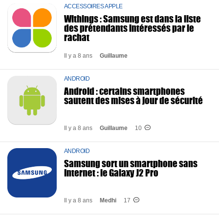
ACCESSOIRES APPLE
Withings : Samsung est dans la liste
des prétendants intéressés par le
rachat
Il y a 8 ans
Guillaume
ANDROID
Android : certains smartphones
sautent des mises à jour de sécurité
Il y a 8 ans
Guillaume
10
ANDROID
Samsung sort un smartphone sans
Internet : le Galaxy J2 Pro
Il y a 8 ans
Medhi
17