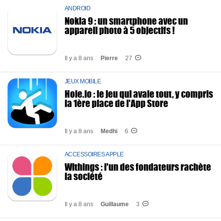
ANDROID
Nokia 9 : un smartphone avec un
appareil photo à 5 objectifs !
Il y a 8 ans
Pierre
27
JEUX MOBILE
Hole.io : le jeu qui avale tout, y compris
la 1ère place de l'App Store
Il y a 8 ans
Medhi
6
ACCESSOIRES APPLE
Withings : l'un des fondateurs rachète
la société
Il y a 8 ans
Guillaume
3