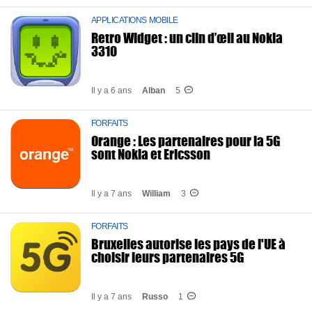
APPLICATIONS MOBILE
Retro Widget : un clin d’œil au Nokia
3310
Il y a 6 ans
Alban
5
FORFAITS
Orange : Les partenaires pour la 5G
sont Nokia et Ericsson
Il y a 7 ans
William
3
FORFAITS
Bruxelles autorise les pays de l'UE à
choisir leurs partenaires 5G
Il y a 7 ans
Russo
1