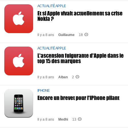
ACTUALITÉ APPLE
Et si Apple vivait actuellement sa crise
Nokia ?
Il y a 8 ans
Guillaume
18
ACTUALITÉ APPLE
L'ascension fulgurante d'Apple dans le
top 15 des marques
Il y a 8 ans
Alban
2
IPHONE
Encore un brevet pour l'iPhone pliant
Il y a 8 ans
Medhi
13