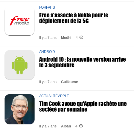
FORFAITS
Free s'associe à Nokia pour le
déploiement de la 5G
Il y a 7 ans
Medhi
4
ANDROID
Android 10 : la nouvelle version arrive
le 3 septembre
Il y a 7 ans
Guillaume
ACTUALITÉ APPLE
Tim Cook avoue qu'Apple rachète une
société par semaine
Il y a 7 ans
Alban
4