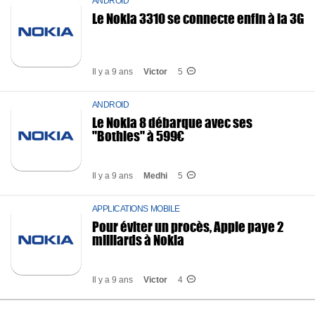
ANDROID
Le Nokia 3310 se connecte enfin à la 3G
Il y a 9 ans
Victor
5
ANDROID
Le Nokia 8 débarque avec ses
"Bothies" à 599€
Il y a 9 ans
Medhi
5
APPLICATIONS MOBILE
Pour éviter un procès, Apple paye 2
milliards à Nokia
Il y a 9 ans
Victor
4