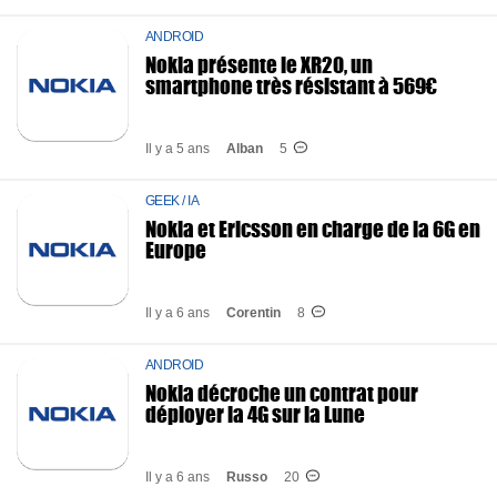
ANDROID
Nokia présente le XR20, un
smartphone très résistant à 569€
Il y a 5 ans
Alban
5
GEEK / IA
Nokia et Ericsson en charge de la 6G en
Europe
Il y a 6 ans
Corentin
8
ANDROID
Nokia décroche un contrat pour
déployer la 4G sur la Lune
Il y a 6 ans
Russo
20