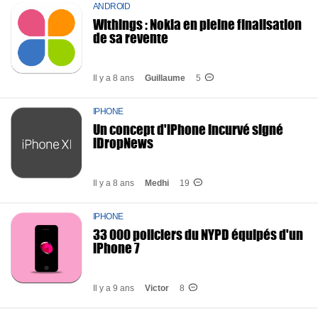
ANDROID
Withings : Nokia en pleine finalisation
de sa revente
Il y a 8 ans
Guillaume
5
IPHONE
Un concept d'iPhone incurvé signé
iDropNews
Il y a 8 ans
Medhi
19
IPHONE
33 000 policiers du NYPD équipés d'un
iPhone 7
Il y a 9 ans
Victor
8