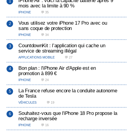
iPhone Air : voici la capacité batterie après 9
mois avec la limite à 90 %
IPHONE
💬 35
Vous utilisez votre iPhone 17 Pro avec ou
sans coque de protection
IPHONE
💬 34
CountdownKit : l’application qui cache un
service de streaming illégal
APPLICATIONS MOBILE
💬 27
Bon plan : l'iPhone Air d'Apple est en
promotion à 899 €
IPHONE
💬 24
La France refuse encore la conduite autonome
de Tesla
VÉHICULES
💬 19
Souhaitez-vous que l'iPhone 18 Pro propose la
recharge inversée
IPHONE
💬 16