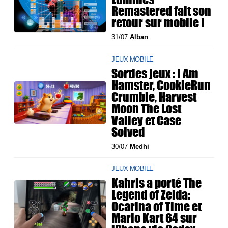
Remastered fait son
retour sur mobile !
31/07
Alban
JEUX MOBILE
Sorties jeux : I Am
Hamster, CookieRun
Crumble, Harvest
Moon The Lost
Valley et Case
Solved
30/07
Medhi
JEUX MOBILE
Kahris a porté The
Legend of Zelda:
Ocarina of Time et
Mario Kart 64 sur