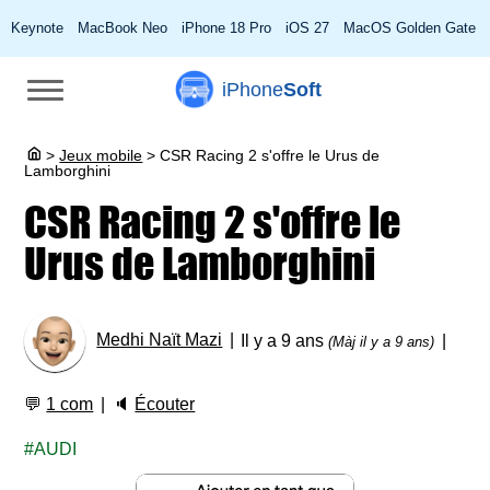
Keynote
MacBook Neo
iPhone 18 Pro
iOS 27
MacOS Golden Gate
iPhone
Soft
>
Jeux mobile
>
CSR Racing 2 s'offre le Urus de
Lamborghini
CSR Racing 2 s'offre le
Urus de Lamborghini
Medhi Naït Mazi
Il y a 9 ans
(Màj il y a 9 ans)
💬
1 com
🔈
Écouter
AUDI