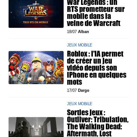
War Legends : un
RTS prometteur sur
mobile dans la
veine de Warcraft
18/07
Alban
JEUX MOBILE
Roblox : l'IA permet
de créer un jeu
vidéo depuis son
iPhone en quelques
mots
17/07
Dargo
JEUX MOBILE
Sorties jeux :
Outliver: Tribulation,
The Walking Dead:
Aftermath, Lost