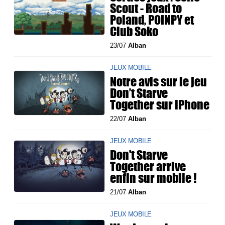
Scout - Road to
Poland, POINPY et
Club Soko
23/07
Alban
JEUX MOBILE
Notre avis sur le jeu
Don’t Starve
Together sur iPhone
22/07
Alban
JEUX MOBILE
Don't Starve
Together arrive
enfin sur mobile !
21/07
Alban
JEUX MOBILE