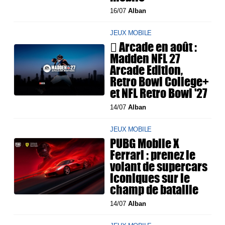
16/07
Alban
JEUX MOBILE
 Arcade en août :
Madden NFL 27
Arcade Edition,
Retro Bowl College+
et NFL Retro Bowl '27
14/07
Alban
JEUX MOBILE
PUBG Mobile X
Ferrari : prenez le
volant de supercars
iconiques sur le
champ de bataille
14/07
Alban