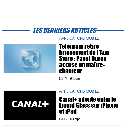
LES DERNIERS ARTICLES
APPLICATIONS MOBILE
Telegram retiré
brièvement de l’App
Store : Pavel Durov
accuse un maître-
chanteur
09:40
Alban
APPLICATIONS MOBILE
Canal+ adopte enfin le
Liquid Glass sur iPhone
et iPad
04/08
Dargo