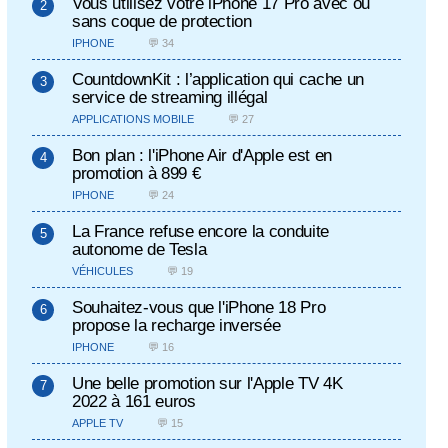
Vous utilisez votre iPhone 17 Pro avec ou
sans coque de protection
IPHONE
💬 34
CountdownKit : l’application qui cache un
service de streaming illégal
APPLICATIONS MOBILE
💬 27
Bon plan : l'iPhone Air d'Apple est en
promotion à 899 €
IPHONE
💬 24
La France refuse encore la conduite
autonome de Tesla
VÉHICULES
💬 19
Souhaitez-vous que l'iPhone 18 Pro
propose la recharge inversée
IPHONE
💬 16
Une belle promotion sur l'Apple TV 4K
2022 à 161 euros
APPLE TV
💬 15