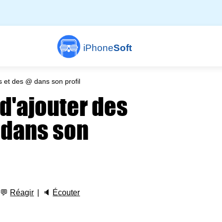
iPhone
Soft
 et des @ dans son profil
d'ajouter des
 dans son
💬
Réagir
🔈
Écouter