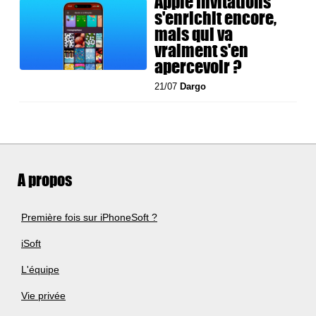
Apple Invitations
s'enrichit encore,
mais qui va
vraiment s'en
apercevoir ?
21/07
Dargo
A propos
Première fois sur iPhoneSoft ?
iSoft
L'équipe
Vie privée