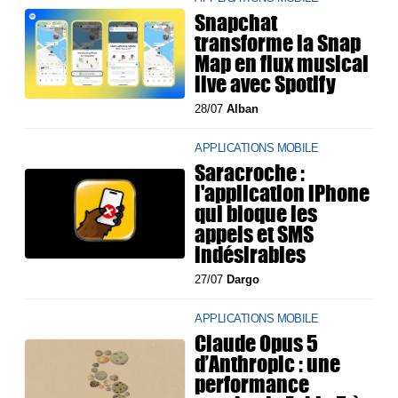
Snapchat
transforme la Snap
Map en flux musical
live avec Spotify
28/07
Alban
APPLICATIONS MOBILE
Saracroche :
l'application iPhone
qui bloque les
appels et SMS
indésirables
27/07
Dargo
APPLICATIONS MOBILE
Claude Opus 5
d’Anthropic : une
performance