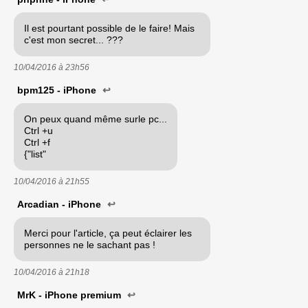
Il est pourtant possible de le faire! Mais
c'est mon secret... ???
10/04/2016 à
23h56
bpm125 - iPhone
↩
On peux quand même surle pc...
Ctrl +u
Ctrl +f
{"list"
10/04/2016 à
21h55
Arcadian - iPhone
↩
Merci pour l'article, ça peut éclairer les
personnes ne le sachant pas !
10/04/2016 à
21h18
MrK - iPhone premium
↩