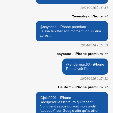
10/04/2016 à
15h54
Yivensky - iPhone
↩
@sayacno - iPhone premium
Laisse le kiffer son moment, on lui dira
après...
10/04/2016 à
15h53
sayacno - iPhone premium
↩
@endermax63 - iPhone
Rien à voir l'iphone 4....
10/04/2016 à
15h51
Heute ? - iPhone premium
↩
@jeje2201 - iPhone
Récupérer les lecteurs qui tapent
"comment savoir qui voit mon profil
facebook" sur Google afin qu'ils aillent