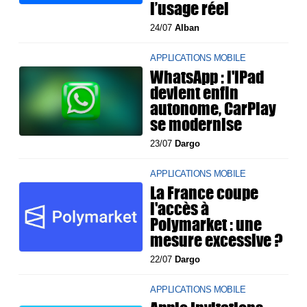
l’usage réel
24/07
Alban
APPLICATIONS MOBILE
WhatsApp : l'iPad
devient enfin
autonome, CarPlay
se modernise
23/07
Dargo
APPLICATIONS MOBILE
La France coupe
l'accès à
Polymarket : une
mesure excessive ?
22/07
Dargo
APPLICATIONS MOBILE