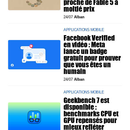
proche de Fable 5 à
moitié prix
24/07
Alban
APPLICATIONS MOBILE
Facebook Verified
en vidéo : Meta
lance un badge
gratuit pour prouver
que vous êtes un
humain
24/07
Alban
APPLICATIONS MOBILE
Geekbench 7 est
disponible :
benchmarks CPU et
GPU repensés pour
mieux refléter