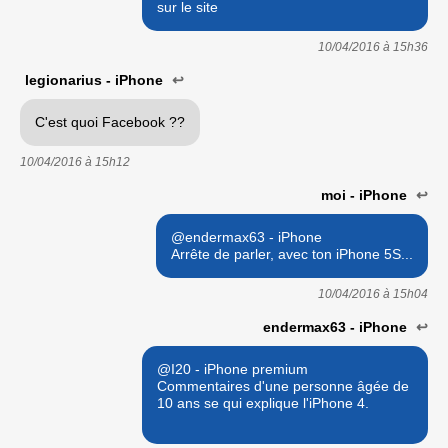
sur le site
10/04/2016 à
15h36
legionarius - iPhone
↩
C'est quoi Facebook ??
10/04/2016 à
15h12
moi - iPhone
↩
@endermax63 - iPhone
Arrête de parler, avec ton iPhone 5S...
10/04/2016 à
15h04
endermax63 - iPhone
↩
@I20 - iPhone premium
Commentaires d'une personne âgée de
10 ans se qui explique l'iPhone 4.