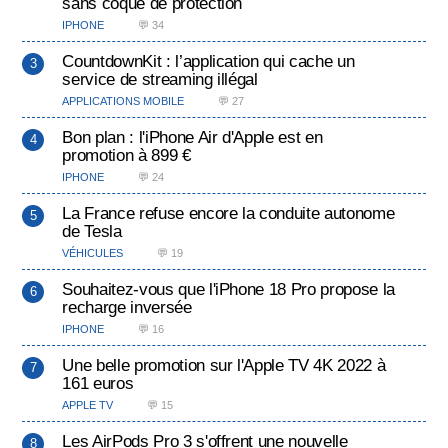
sans coque de protection
IPHONE
💬 34
CountdownKit : l’application qui cache un
service de streaming illégal
APPLICATIONS MOBILE
💬 27
Bon plan : l'iPhone Air d'Apple est en
promotion à 899 €
IPHONE
💬 24
La France refuse encore la conduite autonome
de Tesla
VÉHICULES
💬 19
Souhaitez-vous que l'iPhone 18 Pro propose la
recharge inversée
IPHONE
💬 16
Une belle promotion sur l'Apple TV 4K 2022 à
161 euros
APPLE TV
💬 15
Les AirPods Pro 3 s'offrent une nouvelle