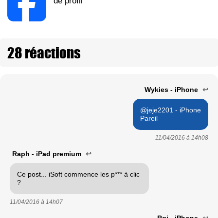
de profil
28 réactions
Wykies - iPhone
↩
@jeje2201 - iPhone
Pareil
11/04/2016 à
14h08
Raph - iPad premium
↩
Ce post... iSoft commence les p*** à clic
?
11/04/2016 à
14h07
Rgi - iPhone
↩