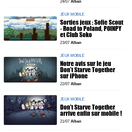
24/07
Alban
JEUX MOBILE
Sorties jeux : Sofie Scout
- Road to Poland, POINPY
et Club Soko
23/07
Alban
JEUX MOBILE
Notre avis sur le jeu
Don’t Starve Together
sur iPhone
22/07
Alban
JEUX MOBILE
Don't Starve Together
arrive enfin sur mobile !
21/07
Alban