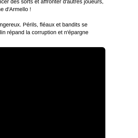
cer des sorts et affronter d'autres joueurs,
ne d'Armello !
ngereux. Périls, fléaux et bandits se
lin répand la corruption et n'épargne