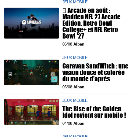
JEUX MOBILE
 Arcade en août :
Madden NFL 27 Arcade
Edition, Retro Bowl
College+ et NFL Retro
Bowl '27
06/08
Alban
JEUX MOBILE
Caravan SandWitch : une
vision douce et colorée
du monde d'après
05/08
Alban
JEUX MOBILE
The Rise of the Golden
Idol revient sur mobile !
04/08
Alban
JEUX MOBILE