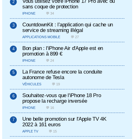
Vous utilisez votre iPhone 17 Pro avec ou
sans coque de protection
IPHONE
💬 34
CountdownKit : l’application qui cache un
service de streaming illégal
APPLICATIONS MOBILE
💬 27
Bon plan : l'iPhone Air d'Apple est en
promotion à 899 €
IPHONE
💬 24
La France refuse encore la conduite
autonome de Tesla
VÉHICULES
💬 19
Souhaitez-vous que l'iPhone 18 Pro
propose la recharge inversée
IPHONE
💬 16
Une belle promotion sur l'Apple TV 4K
2022 à 161 euros
APPLE TV
💬 15