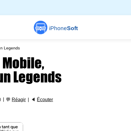
iPhone
Soft
un Legends
 Mobile,
un Legends
💬
Réagir
🔈
Écouter
)