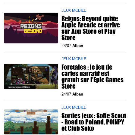
JEUX MOBILE
Reigns: Beyond quitte
Apple Arcade et arrive
sur App Store et Play
Store
28/07
Alban
JEUX MOBILE
Foretales : le jeu de
cartes narratif est
gratuit sur l’Epic Games
Store
24/07
Alban
JEUX MOBILE
Sorties jeux : Sofie Scout
- Road to Poland, POINPY
et Club Soko