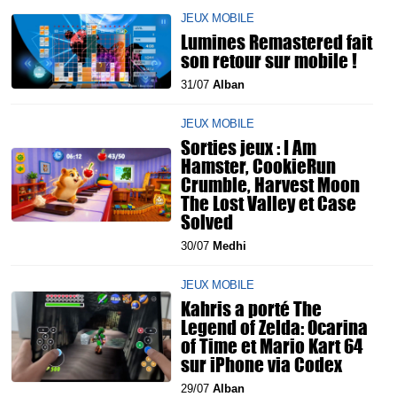
JEUX MOBILE
Lumines Remastered fait
son retour sur mobile !
31/07
Alban
JEUX MOBILE
Sorties jeux : I Am
Hamster, CookieRun
Crumble, Harvest Moon
The Lost Valley et Case
Solved
30/07
Medhi
JEUX MOBILE
Kahris a porté The
Legend of Zelda: Ocarina
of Time et Mario Kart 64
sur iPhone via Codex
29/07
Alban