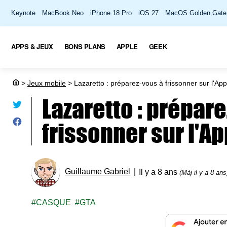
Keynote
MacBook Neo
iPhone 18 Pro
iOS 27
MacOS Golden Gate
APPS & JEUX
BONS PLANS
APPLE
GEEK
>
Jeux mobile
>
Lazaretto : préparez-vous à frissonner sur l'App
Lazaretto : prépar
frissonner sur l'App
Guillaume Gabriel
Il y a 8 ans
(Màj il y a 8 ans
CASQUE
GTA