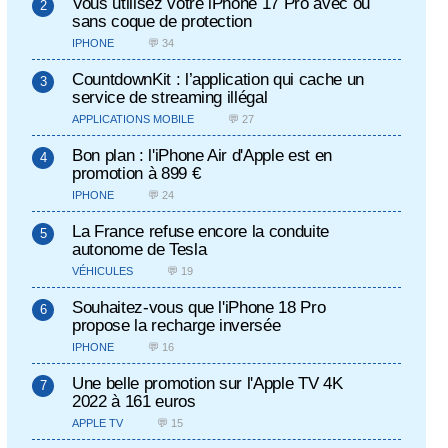
Vous utilisez votre iPhone 17 Pro avec ou
sans coque de protection
IPHONE
💬 34
CountdownKit : l’application qui cache un
service de streaming illégal
APPLICATIONS MOBILE
💬 27
Bon plan : l'iPhone Air d'Apple est en
promotion à 899 €
IPHONE
💬 24
La France refuse encore la conduite
autonome de Tesla
VÉHICULES
💬 19
Souhaitez-vous que l'iPhone 18 Pro
propose la recharge inversée
IPHONE
💬 16
Une belle promotion sur l'Apple TV 4K
2022 à 161 euros
APPLE TV
💬 15