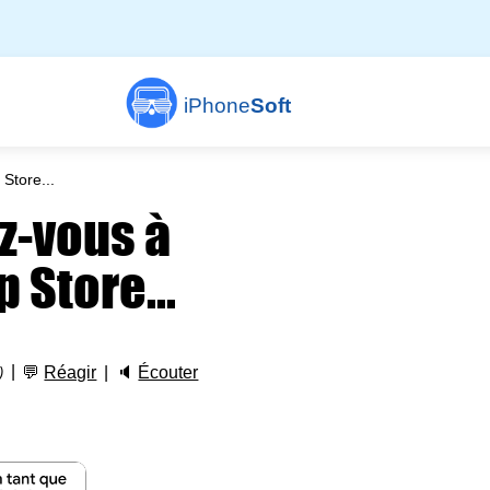
iPhone
Soft
 Store...
ez-vous à
 Store...
💬
Réagir
🔈
Écouter
)