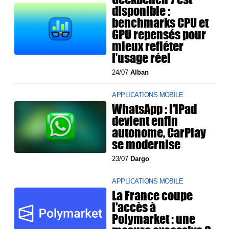
disponible :
benchmarks CPU et
GPU repensés pour
mieux refléter
l’usage réel
24/07
Alban
APPLICATIONS MOBILE
WhatsApp : l'iPad
devient enfin
autonome, CarPlay
se modernise
23/07
Dargo
APPLICATIONS MOBILE
La France coupe
l'accès à
Polymarket : une