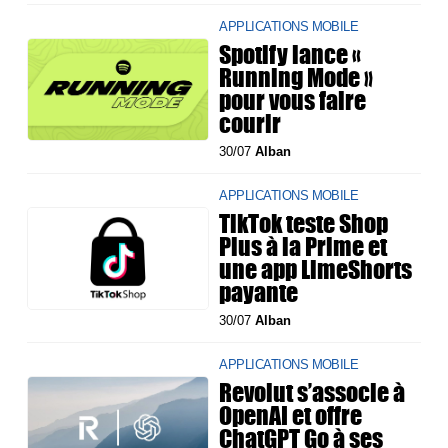
APPLICATIONS MOBILE
Spotify lance «
Running Mode »
pour vous faire
courir
30/07
Alban
APPLICATIONS MOBILE
TikTok teste Shop
Plus à la Prime et
une app LimeShorts
payante
30/07
Alban
APPLICATIONS MOBILE
Revolut s’associe à
OpenAI et offre
ChatGPT Go à ses