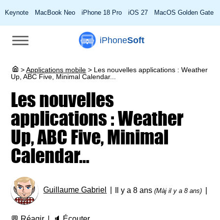
Keynote
MacBook Neo
iPhone 18 Pro
iOS 27
MacOS Golden Gate
iPhone
Soft
>
Applications mobile
>
Les nouvelles applications : Weather
Up, ABC Five, Minimal Calendar...
Les nouvelles
applications : Weather
Up, ABC Five, Minimal
Calendar...
Guillaume Gabriel
Il y a 8 ans
(Màj il y a 8 ans)
💬
Réagir
🔈
Écouter