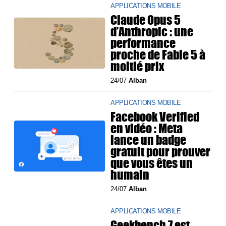
APPLICATIONS MOBILE
Claude Opus 5
d’Anthropic : une
performance
proche de Fable 5 à
moitié prix
24/07
Alban
APPLICATIONS MOBILE
Facebook Verified
en vidéo : Meta
lance un badge
gratuit pour prouver
que vous êtes un
humain
24/07
Alban
APPLICATIONS MOBILE
Geekbench 7 est