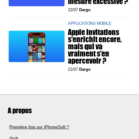
mesure excessive ?
22/07
Dargo
APPLICATIONS MOBILE
Apple Invitations
s'enrichit encore,
mais qui va
vraiment s'en
apercevoir ?
21/07
Dargo
A propos
Première fois sur iPhoneSoft ?
iSoft