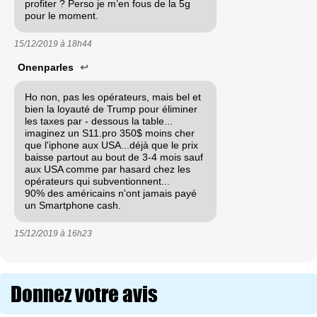
profiter ? Perso je m’en fous de la 5g
pour le moment.
15/12/2019 à
18h44
Onenparles
↩
Ho non, pas les opérateurs, mais bel et
bien la loyauté de Trump pour éliminer
les taxes par - dessous la table...
imaginez un S11.pro 350$ moins cher
que l'iphone aux USA...déjà que le prix
baisse partout au bout de 3-4 mois sauf
aux USA comme par hasard chez les
opérateurs qui subventionnent...
90% des américains n'ont jamais payé
un Smartphone cash.
15/12/2019 à
16h23
Donnez votre avis