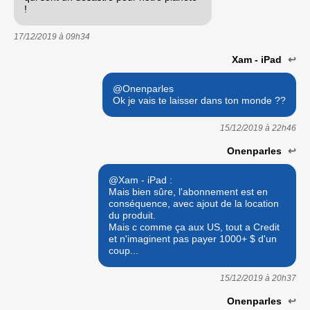
!
17/12/2019 à
09h34
Xam - iPad
↩
@Onenparles
Ok je vais te laisser dans ton monde ??
15/12/2019 à
22h46
Onenparles
↩
@Xam - iPad :
Mais bien sûre, l'abonnement est en
conséquence, avec ajout de la location
du produit.
Mais c comme ça aux US, tout a Credit
et n'imaginent pas payer 1000+ $ d'un
coup...
15/12/2019 à
20h37
Onenparles
↩