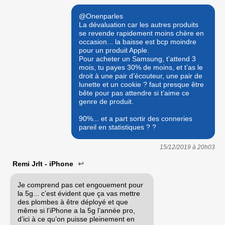
@Onenparles
La dévaluation car les autres produits
se revende rapidement moins chère en
occasion... la baisse est bcp moindre
pour un produit Apple.
Pour acheter un Samsung, t’attend 3
mois, tu payes 30% de moins, et t’as le
droit à une pair d’écouteur, une pair de
lunette et un cookie ? faut presque être
bête pour pas attendre si t’aime ce
genre de produit.
90%... et a part sortir des conneries
pareil en statistiques ? ?
15/12/2019 à
20h03
Remi Jrlt - iPhone
↩
Je comprend pas cet engouement pour
la 5g... c’est évident que ça vas mettre
des plombes à être déployé et que
même si l’iPhone a la 5g l’année pro,
d’ici à ce qu’on puisse pleinement en