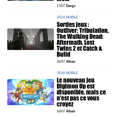
17/07
Dargo
JEUX MOBILE
Sorties jeux :
Outliver: Tribulation,
The Walking Dead:
Aftermath, Lost
Twins 2 et Catch &
Build
16/07
Alban
JEUX MOBILE
Le nouveau jeu
Digimon Up est
disponible, mais ce
n'est pas ce vous
croyez
16/07
Alban