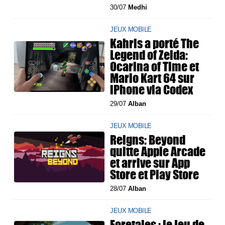
30/07
Medhi
JEUX MOBILE
Kahris a porté The
Legend of Zelda:
Ocarina of Time et
Mario Kart 64 sur
iPhone via Codex
29/07
Alban
JEUX MOBILE
Reigns: Beyond
quitte Apple Arcade
et arrive sur App
Store et Play Store
28/07
Alban
JEUX MOBILE
Foretales : le jeu de