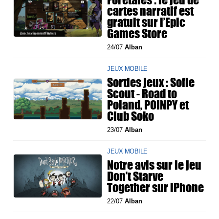
cartes narratif est
gratuit sur l’Epic
Games Store
24/07
Alban
JEUX MOBILE
Sorties jeux : Sofie
Scout - Road to
Poland, POINPY et
Club Soko
23/07
Alban
JEUX MOBILE
Notre avis sur le jeu
Don’t Starve
Together sur iPhone
22/07
Alban