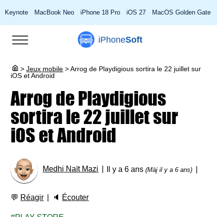
Keynote
MacBook Neo
iPhone 18 Pro
iOS 27
MacOS Golden Gate
iPhone
Soft
>
Jeux mobile
>
Arrog de Playdigious sortira le 22 juillet sur
iOS et Android
Arrog de Playdigious
sortira le 22 juillet sur
iOS et Android
Medhi Naït Mazi
Il y a 6 ans
(Màj il y a 6 ans)
💬
Réagir
🔈
Écouter