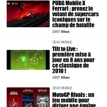
PUBG Mobile X
Ferrari : prenez le
volant de supercars
iconiques sur le
champ de bataille
14/07
Alban
JEUX MOBILE
Tilt to Live :
première mise à
jour en 8 ans pour
ce classique de
2010 !
14/07
Alban
JEUX MOBILE
MotoGP Rivals : un
jeu mobile pour
diriger une équipe