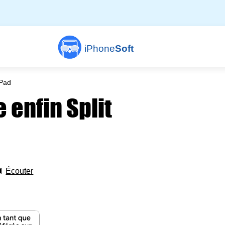
iPhone
Soft
iPad
 enfin Split
🔈
Écouter