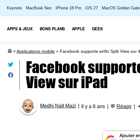
Keynote
MacBook Neo
iPhone 18 Pro
iOS 27
MacOS Golden Gate
APPS & JEUX
BONS PLANS
APPLE
GEEK
>
Applications mobile
>
Facebook supporte enfin Split View sur 
Facebook supporte
View sur iPad
Medhi Naït Mazi
Il y a 6 ans
💬
Réagir