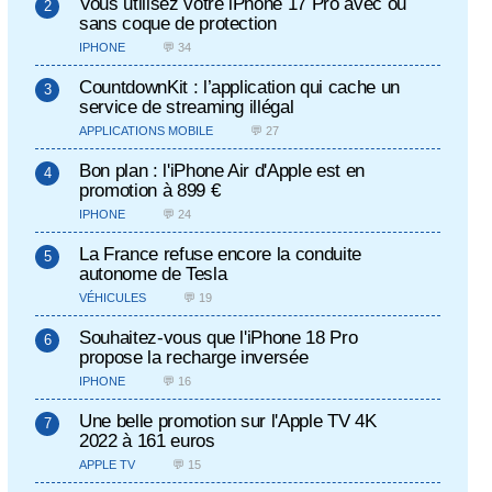
Vous utilisez votre iPhone 17 Pro avec ou
sans coque de protection
IPHONE
💬 34
CountdownKit : l’application qui cache un
service de streaming illégal
APPLICATIONS MOBILE
💬 27
Bon plan : l'iPhone Air d'Apple est en
promotion à 899 €
IPHONE
💬 24
La France refuse encore la conduite
autonome de Tesla
VÉHICULES
💬 19
Souhaitez-vous que l'iPhone 18 Pro
propose la recharge inversée
IPHONE
💬 16
Une belle promotion sur l'Apple TV 4K
2022 à 161 euros
APPLE TV
💬 15