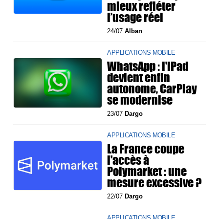
mieux refléter
l’usage réel
24/07
Alban
APPLICATIONS MOBILE
WhatsApp : l'iPad
devient enfin
autonome, CarPlay
se modernise
23/07
Dargo
APPLICATIONS MOBILE
La France coupe
l'accès à
Polymarket : une
mesure excessive ?
22/07
Dargo
APPLICATIONS MOBILE