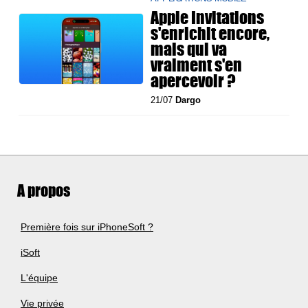
Apple Invitations
s'enrichit encore,
mais qui va
vraiment s'en
apercevoir ?
21/07
Dargo
A propos
Première fois sur iPhoneSoft ?
iSoft
L'équipe
Vie privée