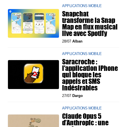
APPLICATIONS MOBILE
Snapchat
transforme la Snap
Map en flux musical
live avec Spotify
28/07
Alban
APPLICATIONS MOBILE
Saracroche :
l'application iPhone
qui bloque les
appels et SMS
indésirables
27/07
Dargo
APPLICATIONS MOBILE
Claude Opus 5
d’Anthropic : une