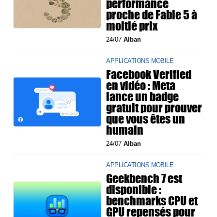
performance
proche de Fable 5 à
moitié prix
24/07
Alban
APPLICATIONS MOBILE
Facebook Verified
en vidéo : Meta
lance un badge
gratuit pour prouver
que vous êtes un
humain
24/07
Alban
APPLICATIONS MOBILE
Geekbench 7 est
disponible :
benchmarks CPU et
GPU repensés pour