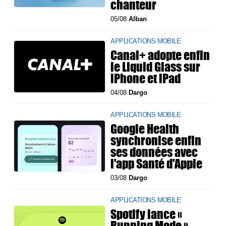
chanteur
05/08
Alban
APPLICATIONS MOBILE
Canal+ adopte enfin
le Liquid Glass sur
iPhone et iPad
04/08
Dargo
APPLICATIONS MOBILE
Google Health
synchronise enfin
ses données avec
l'app Santé d'Apple
03/08
Dargo
APPLICATIONS MOBILE
Spotify lance «
Running Mode »