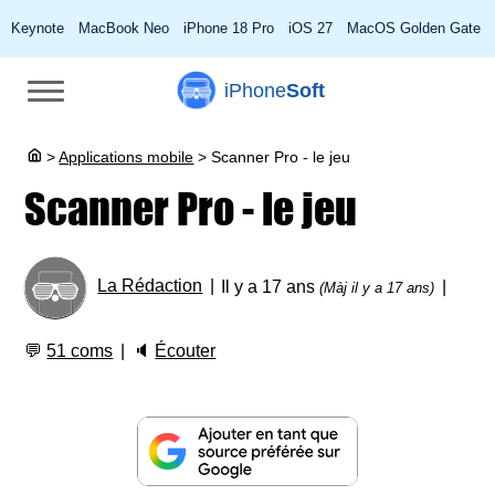
Keynote
MacBook Neo
iPhone 18 Pro
iOS 27
MacOS Golden Gate
iPhone
Soft
>
Applications mobile
>
Scanner Pro - le jeu
Scanner Pro - le jeu
La Rédaction
Il y a 17 ans
(Màj il y a 17 ans)
💬
51 coms
🔈
Écouter