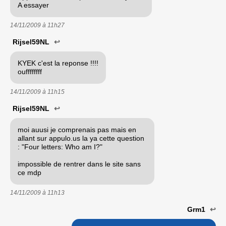
A essayer
14/11/2009 à
11h27
Rijsel59NL
↩
KYEK c'est la reponse !!!!
ouffffffff
14/11/2009 à
11h15
Rijsel59NL
↩
moi auusi je comprenais pas mais en
allant sur appulo.us la ya cette question
: "Four letters: Who am I?"
impossible de rentrer dans le site sans
ce mdp
14/11/2009 à
11h13
Grm1
↩