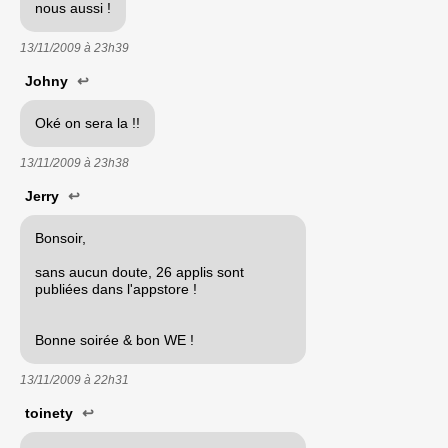
nous aussi !
13/11/2009 à
23h39
Johny
↩
Oké on sera la !!
13/11/2009 à
23h38
Jerry
↩
Bonsoir,
sans aucun doute, 26 applis sont
publiées dans l'appstore !
Bonne soirée & bon WE !
13/11/2009 à
22h31
toinety
↩