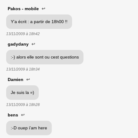
Pakos - mobile
↩
Y'a écrit : a partir de 18h00 !!
13/11/2009 à
18h42
gadydany
↩
:-) alors elle sont ou cest questions
13/11/2009 à
18h34
Damien
↩
Je suis la =)
13/11/2009 à
18h28
bens
↩
:-D ouep i'am here