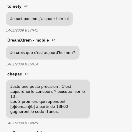
toinety
↩
Je sait pas moi j'ai jouer hier lol
14/11/2009 à
17h41
DreamXtrem - mobile
↩
Je crois que c'est aujourd'hui non?
14/11/2009 à
15h14
chepac
↩
Juste une petite précision , C'est
aujourdhui le concours ? puisque hier le
13 :
Les 2 premiers qui répondent
[b]demain[/b] à partir de 18h00
gagneront le code iTunes.
14/11/2009 à
14h25