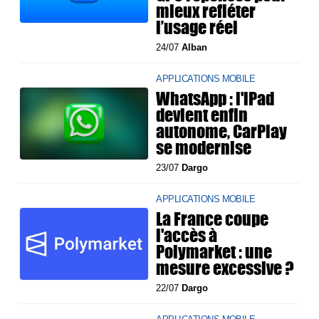
mieux refléter
l’usage réel
24/07
Alban
APPLICATIONS MOBILE
WhatsApp : l'iPad
devient enfin
autonome, CarPlay
se modernise
23/07
Dargo
APPLICATIONS MOBILE
La France coupe
l'accès à
Polymarket : une
mesure excessive ?
22/07
Dargo