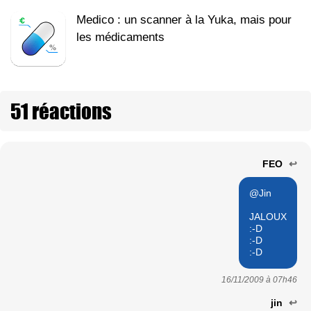
Medico : un scanner à la Yuka, mais pour
les médicaments
51 réactions
FEO
↩
@Jin
JALOUX
:-D
:-D
:-D
16/11/2009 à
07h46
jin
↩