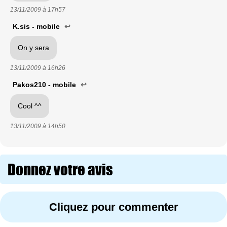
13/11/2009 à
17h57
K.sis - mobile
↩
On y sera
13/11/2009 à
16h26
Pakos210 - mobile
↩
Cool ^^
13/11/2009 à
14h50
Donnez votre avis
Cliquez pour commenter