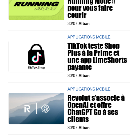
Running Mode »
pour vous faire
courir
30/07
Alban
APPLICATIONS MOBILE
TikTok teste Shop
Plus à la Prime et
une app LimeShorts
payante
30/07
Alban
APPLICATIONS MOBILE
Revolut s’associe à
OpenAI et offre
ChatGPT Go à ses
clients
30/07
Alban