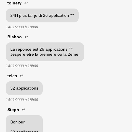
toinety
↩
24H plus tar je di 26 application ^^
14/11/2009 à
18h00
Bishoo
↩
La reponce est 26 applications ^^
Jespere etre la premiere ou la 2eme.
14/11/2009 à
18h00
teles
↩
32 applications
14/11/2009 à
18h00
Steph
↩
Bonjour,
32 applications