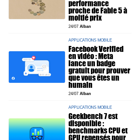
performance
proche de Fable 5 à
moitié prix
24/07
Alban
APPLICATIONS MOBILE
Facebook Verified
en vidéo : Meta
lance un badge
gratuit pour prouver
que vous êtes un
humain
24/07
Alban
APPLICATIONS MOBILE
Geekbench 7 est
disponible :
benchmarks CPU et
GPU repensés pour