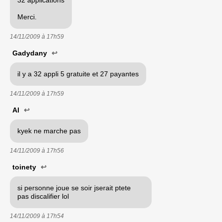
Merci.
14/11/2009 à
17h59
Gadydany
↩
il y a 32 appli 5 gratuite et 27 payantes
14/11/2009 à
17h59
Al
↩
kyek ne marche pas
14/11/2009 à
17h56
toinety
↩
si personne joue se soir jserait ptete
pas discalifier lol
14/11/2009 à
17h54