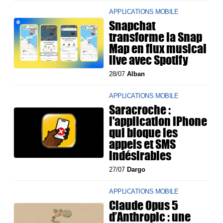
APPLICATIONS MOBILE
Snapchat
transforme la Snap
Map en flux musical
live avec Spotify
28/07
Alban
APPLICATIONS MOBILE
Saracroche :
l'application iPhone
qui bloque les
appels et SMS
indésirables
27/07
Dargo
APPLICATIONS MOBILE
Claude Opus 5
d’Anthropic : une