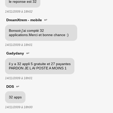
le reponse est 32
14/11/2009 à
18h02
DreamXtrem - mobile
↩
Bonsoir,j'ai compté 32
applications.Merci et bonne chance :)
14/11/2009 à
18h01
Gadydany
↩
il y a 32 appli 5 gratuite et 27 payantes
PARDON JE L AI POSTE A MOINS 1
14/11/2009 à
18h01
DOS
↩
32 apps
14/11/2009 à
18h00