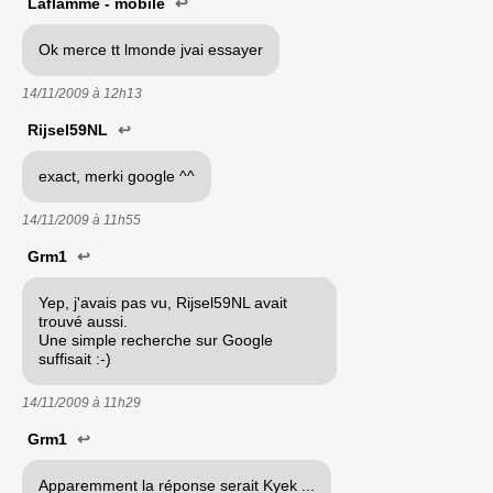
Laflamme - mobile
↩
Ok merce tt lmonde jvai essayer
14/11/2009 à
12h13
Rijsel59NL
↩
exact, merki google ^^
14/11/2009 à
11h55
Grm1
↩
Yep, j'avais pas vu, Rijsel59NL avait
trouvé aussi.
Une simple recherche sur Google
suffisait :-)
14/11/2009 à
11h29
Grm1
↩
Apparemment la réponse serait Kyek ...