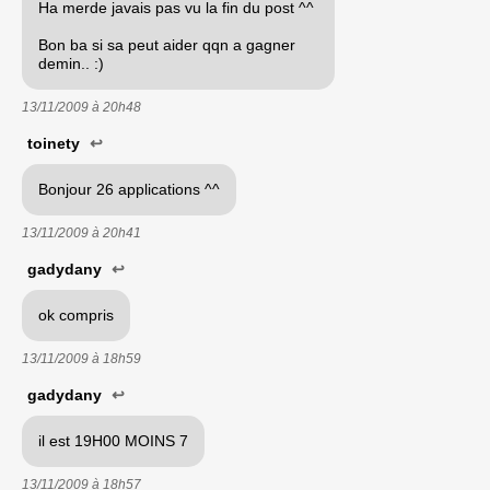
Ha merde javais pas vu la fin du post ^^
Bon ba si sa peut aider qqn a gagner
demin.. :)
13/11/2009 à
20h48
toinety
↩
Bonjour 26 applications ^^
13/11/2009 à
20h41
gadydany
↩
ok compris
13/11/2009 à
18h59
gadydany
↩
il est 19H00 MOINS 7
13/11/2009 à
18h57