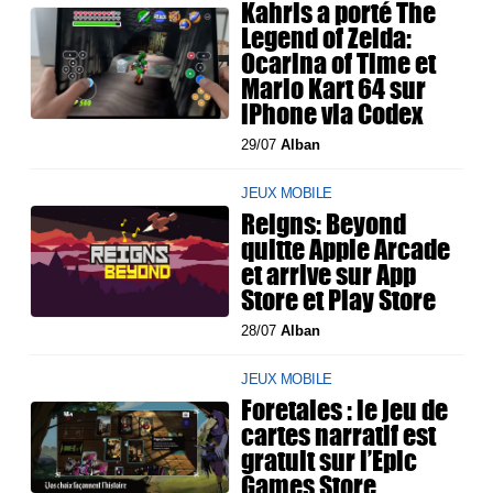
Kahris a porté The
Legend of Zelda:
Ocarina of Time et
Mario Kart 64 sur
iPhone via Codex
29/07
Alban
JEUX MOBILE
Reigns: Beyond
quitte Apple Arcade
et arrive sur App
Store et Play Store
28/07
Alban
JEUX MOBILE
Foretales : le jeu de
cartes narratif est
gratuit sur l’Epic
Games Store