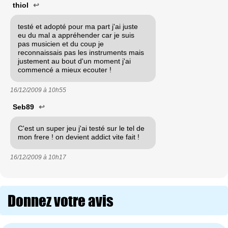
thiol
↩
testé et adopté pour ma part j'ai juste
eu du mal a appréhender car je suis
pas musicien et du coup je
reconnaissais pas les instruments mais
justement au bout d'un moment j'ai
commencé a mieux ecouter !
16/12/2009 à
10h55
Seb89
↩
C'est un super jeu j'ai testé sur le tel de
mon frere ! on devient addict vite fait !
16/12/2009 à
10h17
Donnez votre avis