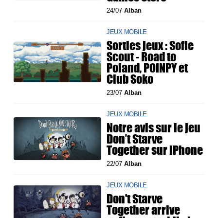
24/07
Alban
JEUX MOBILE
Sorties jeux : Sofie
Scout - Road to
Poland, POINPY et
Club Soko
23/07
Alban
JEUX MOBILE
Notre avis sur le jeu
Don’t Starve
Together sur iPhone
22/07
Alban
JEUX MOBILE
Don't Starve
Together arrive