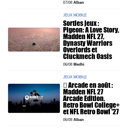
07/08
Alban
JEUX MOBILE
Sorties jeux :
Pigeon: A Love Story,
Madden NFL 27,
Dynasty Warriors
Overlords et
Cluckmech Oasis
06/08
Medhi
JEUX MOBILE
 Arcade en août :
Madden NFL 27
Arcade Edition,
Retro Bowl College+
et NFL Retro Bowl '27
06/08
Alban