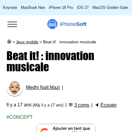
Keynote
MacBook Neo
iPhone 18 Pro
iOS 27
MacOS Golden Gate
iPhone
Soft
>
Jeux mobile
>
Beat it! : innovation musicale
Beat it! : innovation
musicale
Medhi Naït Mazi
Il y a 17 ans
💬
3 coms
🔈
Écouter
(Màj il y a 17 ans)
CONCEPT