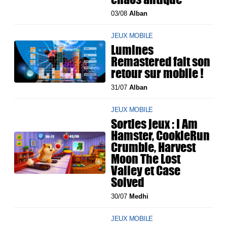
03/08
Alban
JEUX MOBILE
Lumines
Remastered fait son
retour sur mobile !
31/07
Alban
JEUX MOBILE
Sorties jeux : I Am
Hamster, CookieRun
Crumble, Harvest
Moon The Lost
Valley et Case
Solved
30/07
Medhi
JEUX MOBILE