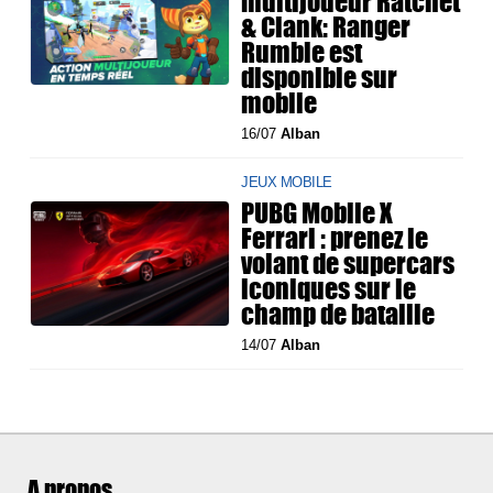
multijoueur Ratchet
& Clank: Ranger
Rumble est
disponible sur
mobile
16/07
Alban
JEUX MOBILE
PUBG Mobile X
Ferrari : prenez le
volant de supercars
iconiques sur le
champ de bataille
14/07
Alban
A propos