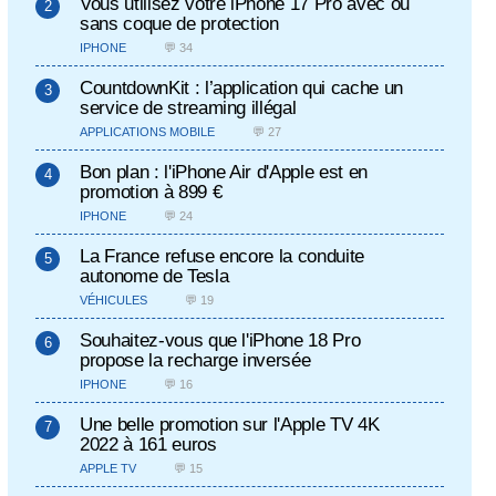
Vous utilisez votre iPhone 17 Pro avec ou
sans coque de protection
IPHONE
💬 34
CountdownKit : l’application qui cache un
service de streaming illégal
APPLICATIONS MOBILE
💬 27
Bon plan : l'iPhone Air d'Apple est en
promotion à 899 €
IPHONE
💬 24
La France refuse encore la conduite
autonome de Tesla
VÉHICULES
💬 19
Souhaitez-vous que l'iPhone 18 Pro
propose la recharge inversée
IPHONE
💬 16
Une belle promotion sur l'Apple TV 4K
2022 à 161 euros
APPLE TV
💬 15