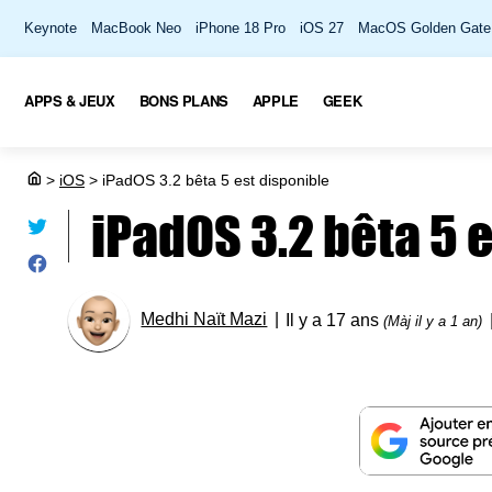
Keynote
MacBook Neo
iPhone 18 Pro
iOS 27
MacOS Golden Gate
APPS & JEUX
BONS PLANS
APPLE
GEEK
>
iOS
>
iPadOS 3.2 bêta 5 est disponible
iPadOS 3.2 bêta 5 
Medhi Naït Mazi
Il y a 17 ans
(Màj il y a 1 an)