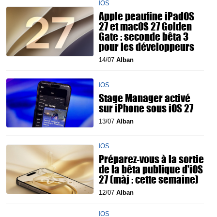
IOS
Apple peaufine iPadOS
27 et macOS 27 Golden
Gate : seconde bêta 3
pour les développeurs
14/07
Alban
IOS
Stage Manager activé
sur iPhone sous iOS 27
13/07
Alban
IOS
Préparez-vous à la sortie
de la bêta publique d'iOS
27 (màj : cette semaine)
12/07
Alban
IOS