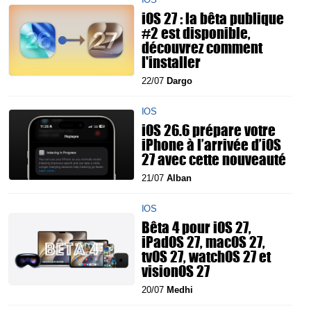
iOS 27 : la bêta publique
#2 est disponible,
découvrez comment
l'installer
22/07
Dargo
IOS
iOS 26.6 prépare votre
iPhone à l’arrivée d’iOS
27 avec cette nouveauté
21/07
Alban
IOS
Bêta 4 pour iOS 27,
iPadOS 27, macOS 27,
tvOS 27, watchOS 27 et
visionOS 27
20/07
Medhi