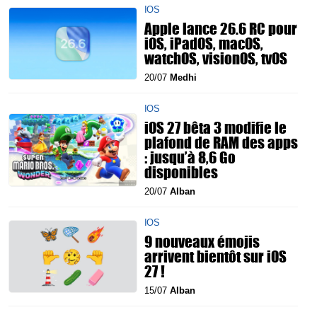
IOS
Apple lance 26.6 RC pour
iOS, iPadOS, macOS,
watchOS, visionOS, tvOS
20/07
Medhi
IOS
iOS 27 bêta 3 modifie le
plafond de RAM des apps
: jusqu’à 8,6 Go
disponibles
20/07
Alban
IOS
9 nouveaux émojis
arrivent bientôt sur iOS
27 !
15/07
Alban