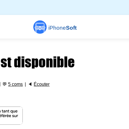
iPhone
Soft
est disponible
💬
5 coms
🔈
Écouter