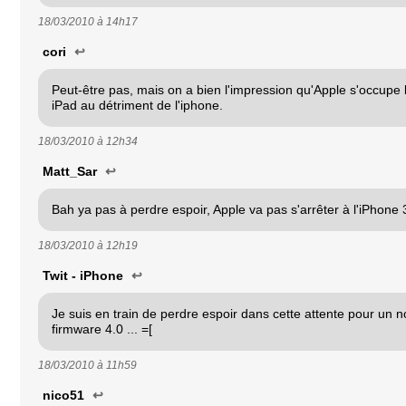
18/03/2010 à
14h17
cori
↩
Peut-être pas, mais on a bien l'impression qu'Apple s'occupe 
iPad au détriment de l'iphone.
18/03/2010 à
12h34
Matt_Sar
↩
Bah ya pas à perdre espoir, Apple va pas s'arrêter à l'iPhone 
18/03/2010 à
12h19
Twit - iPhone
↩
Je suis en train de perdre espoir dans cette attente pour un 
firmware 4.0 ... =[
18/03/2010 à
11h59
nico51
↩