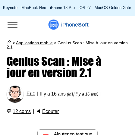
Keynote
MacBook Neo
iPhone 18 Pro
iOS 27
MacOS Golden Gate
iPhone
Soft
>
Applications mobile
>
Genius Scan : Mise à jour en version
2.1
Genius Scan : Mise à
jour en version 2.1
Eric
Il y a 16 ans
(Màj il y a 16 ans)
💬
12 coms
🔈
Écouter