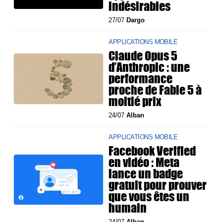
indésirables
27/07
Dargo
APPLICATIONS MOBILE
Claude Opus 5
d’Anthropic : une
performance
proche de Fable 5 à
moitié prix
24/07
Alban
APPLICATIONS MOBILE
Facebook Verified
en vidéo : Meta
lance un badge
gratuit pour prouver
que vous êtes un
humain
24/07
Alban