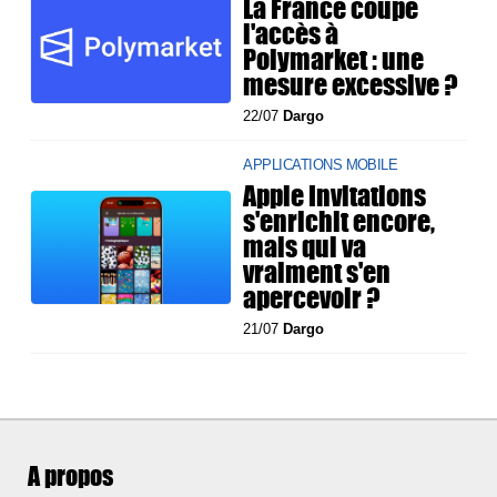
La France coupe
l'accès à
Polymarket : une
mesure excessive ?
22/07
Dargo
APPLICATIONS MOBILE
Apple Invitations
s'enrichit encore,
mais qui va
vraiment s'en
apercevoir ?
21/07
Dargo
A propos