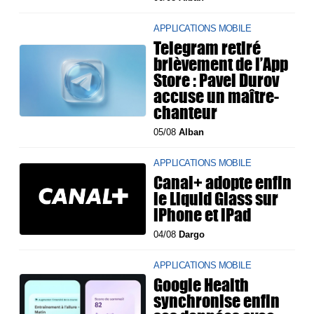
APPLICATIONS MOBILE
Telegram retiré
brièvement de l’App
Store : Pavel Durov
accuse un maître-
chanteur
05/08
Alban
APPLICATIONS MOBILE
Canal+ adopte enfin
le Liquid Glass sur
iPhone et iPad
04/08
Dargo
APPLICATIONS MOBILE
Google Health
synchronise enfin