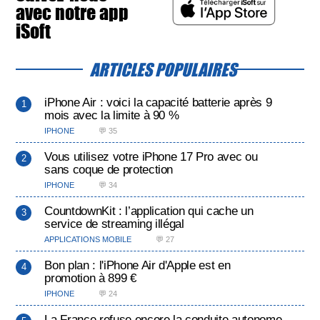
avec notre app
iSoft
ARTICLES POPULAIRES
iPhone Air : voici la capacité batterie après 9
mois avec la limite à 90 %
IPHONE
💬 35
Vous utilisez votre iPhone 17 Pro avec ou
sans coque de protection
IPHONE
💬 34
CountdownKit : l’application qui cache un
service de streaming illégal
APPLICATIONS MOBILE
💬 27
Bon plan : l'iPhone Air d'Apple est en
promotion à 899 €
IPHONE
💬 24
La France refuse encore la conduite autonome