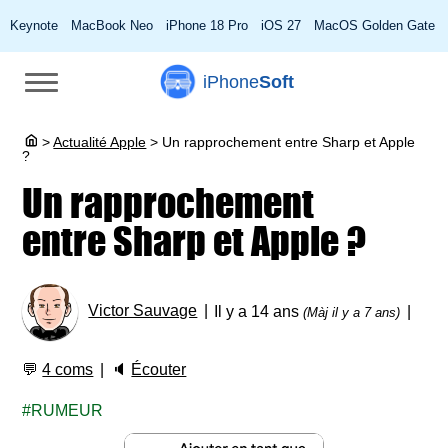
Keynote
MacBook Neo
iPhone 18 Pro
iOS 27
MacOS Golden Gate
iPhone
Soft
>
Actualité Apple
>
Un rapprochement entre Sharp et Apple
?
Un rapprochement
entre Sharp et Apple ?
Victor Sauvage
Il y a 14 ans
(Màj il y a 7 ans)
💬
4 coms
🔈
Écouter
RUMEUR