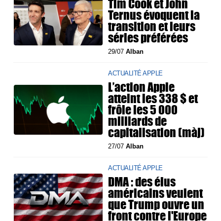
Tim Cook et John
Ternus évoquent la
transition et leurs
séries préférées
29/07
Alban
ACTUALITÉ APPLE
L’action Apple
atteint les 338 $ et
frôle les 5 000
milliards de
capitalisation (màj)
27/07
Alban
ACTUALITÉ APPLE
DMA : des élus
américains veulent
que Trump ouvre un
front contre l'Europe