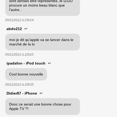
sont sensés être représentés, le IZGO
procure un moins beau blanc que
l'autre..
05/11/2012 à
23h14
abdo212
↩
moi je dit qu'apple va se lancer dans le
marché de la tv
05/11/2012 à
22h25
ipadafon - iPod touch
↩
Cool bonne nouvelle
05/11/2012 à
20h55
Didier87 - iPhone
↩
Donc ce serait une bonne chose pour
Apple TV ?!