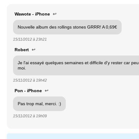
Wawote - iPhone
↩
Nouvelle album des rollings stones GRRR! A 0,69€
15/11/2012 à
23h21
Robert
↩
Je l'ai essayé quelques semaines et difficile d'y rester car peu
moi.
15/11/2012 à
19h42
Pon - iPhone
↩
Pas trop mal, merci. :)
15/11/2012 à
19h09