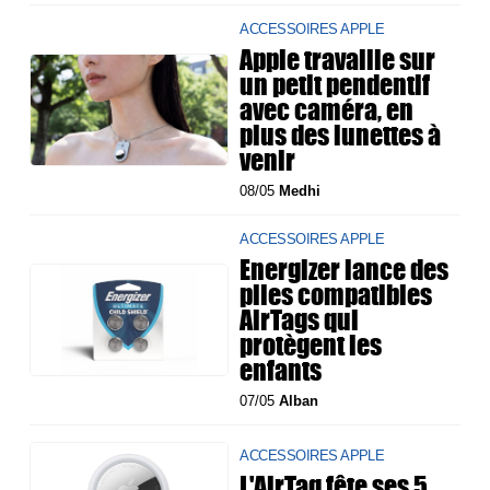
ACCESSOIRES APPLE
Apple travaille sur
un petit pendentif
avec caméra, en
plus des lunettes à
venir
08/05
Medhi
ACCESSOIRES APPLE
Energizer lance des
piles compatibles
AirTags qui
protègent les
enfants
07/05
Alban
ACCESSOIRES APPLE
L'AirTag fête ses 5