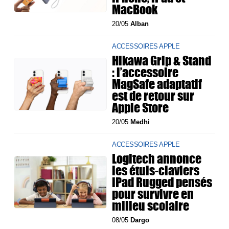
MacBook
20/05
Alban
ACCESSOIRES APPLE
Hikawa Grip & Stand
: l’accessoire
MagSafe adaptatif
est de retour sur
Apple Store
20/05
Medhi
ACCESSOIRES APPLE
Logitech annonce
les étuis-claviers
iPad Rugged pensés
pour survivre en
milieu scolaire
08/05
Dargo