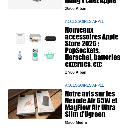
iRing » chez Apple
26/06
Alban
ACCESSOIRES APPLE
Nouveaux
accessoires Apple
Store 2026 :
PopSockets,
Herschel, batteries
externes, etc
17/06
Alban
ACCESSOIRES APPLE
Notre avis sur les
Nexode Air 65W et
MagFlow Air Ultra
Slim d'Ugreen
05/06
Medhi