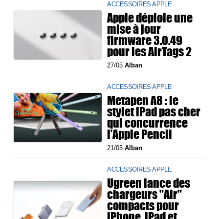
ACCESSOIRES APPLE
Apple déploie une
mise à jour
firmware 3.0.49
pour les AirTags 2
27/05
Alban
ACCESSOIRES APPLE
Metapen A8 : le
stylet iPad pas cher
qui concurrence
l’Apple Pencil
21/05
Alban
ACCESSOIRES APPLE
Ugreen lance des
chargeurs "Air"
compacts pour
iPhone, iPad et