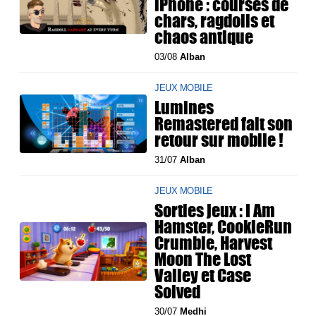
iPhone : courses de
chars, ragdolls et
chaos antique
03/08
Alban
JEUX MOBILE
Lumines
Remastered fait son
retour sur mobile !
31/07
Alban
JEUX MOBILE
Sorties jeux : I Am
Hamster, CookieRun
Crumble, Harvest
Moon The Lost
Valley et Case
Solved
30/07
Medhi