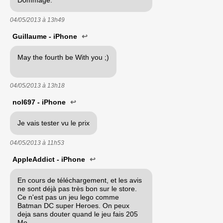
04/05/2013 à
13h49
Guillaume - iPhone
↩
May the fourth be With you ;)
04/05/2013 à
13h18
nol697 - iPhone
↩
Je vais tester vu le prix
04/05/2013 à
11h53
AppleAddict - iPhone
↩
En cours de téléchargement, et les avis
ne sont déjà pas très bon sur le store.
Ce n'est pas un jeu lego comme
Batman DC super Heroes. On peux
deja sans douter quand le jeu fais 205
Mo.