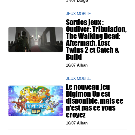
17/07
Dargo
JEUX MOBILE
Sorties jeux :
Outliver: Tribulation,
The Walking Dead:
Aftermath, Lost
Twins 2 et Catch &
Build
16/07
Alban
JEUX MOBILE
Le nouveau jeu
Digimon Up est
disponible, mais ce
n'est pas ce vous
croyez
16/07
Alban