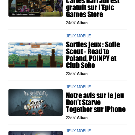
cartes narratif est
gratuit sur l’Epic
Games Store
24/07
Alban
JEUX MOBILE
Sorties jeux : Sofie
Scout - Road to
Poland, POINPY et
Club Soko
23/07
Alban
JEUX MOBILE
Notre avis sur le jeu
Don’t Starve
Together sur iPhone
22/07
Alban
JEUX MOBILE