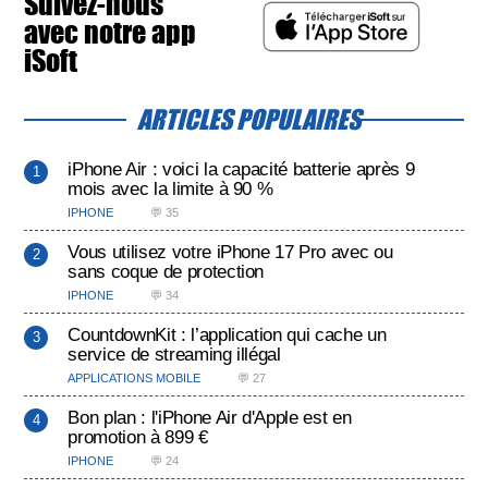
Suivez-nous
avec notre app
iSoft
ARTICLES POPULAIRES
iPhone Air : voici la capacité batterie après 9
mois avec la limite à 90 %
IPHONE
💬 35
Vous utilisez votre iPhone 17 Pro avec ou
sans coque de protection
IPHONE
💬 34
CountdownKit : l’application qui cache un
service de streaming illégal
APPLICATIONS MOBILE
💬 27
Bon plan : l'iPhone Air d'Apple est en
promotion à 899 €
IPHONE
💬 24