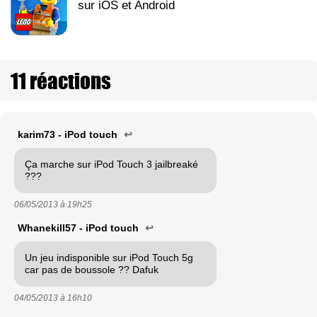
sur iOS et Android
11 réactions
karim73 - iPod touch
↩
Ça marche sur iPod Touch 3 jailbreaké
???
06/05/2013 à
19h25
Whanekill57 - iPod touch
↩
Un jeu indisponible sur iPod Touch 5g
car pas de boussole ?? Dafuk
04/05/2013 à
16h10