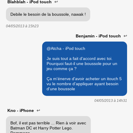
Blahblah - iPod touch
↩
Debile le besoin de la boussole, nawak !
04/05/2013 à
15h23
Benjamin - iPod touch
↩
@Atcha - iPod touch
Je suis tout a fait d'accord avec toi.
Pourquoi faut-il une boussole pour un
jeu comme ça ?
Ça m'énerve d'avoir acheter un itouch 5
vu le nombre d'appliquer ayant besoin
d'une boussole
04/05/2013 à
14h31
Kno - iPhone
↩
Bof, il est pas terrible ... Rien à voir avec
Batman DC et Harry Potter Lego.
Dommage.