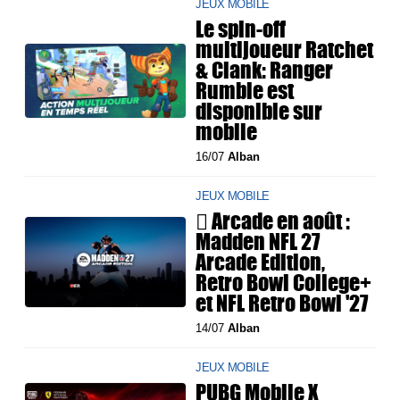
JEUX MOBILE
Le spin-off
multijoueur Ratchet
& Clank: Ranger
Rumble est
disponible sur
mobile
16/07
Alban
JEUX MOBILE
 Arcade en août :
Madden NFL 27
Arcade Edition,
Retro Bowl College+
et NFL Retro Bowl '27
14/07
Alban
JEUX MOBILE
PUBG Mobile X