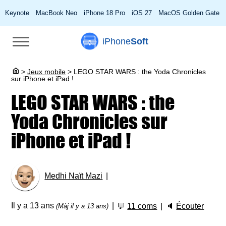
Keynote
MacBook Neo
iPhone 18 Pro
iOS 27
MacOS Golden Gate
iPhone
Soft
>
Jeux mobile
>
LEGO STAR WARS : the Yoda Chronicles
sur iPhone et iPad !
LEGO STAR WARS : the
Yoda Chronicles sur
iPhone et iPad !
Medhi Naït Mazi
Il y a 13 ans
💬
11 coms
🔈
Écouter
(Màj il y a 13 ans)