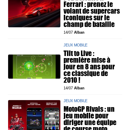
Ferrari : prenez le
volant de supercars
iconiques sur le
champ de bataille
14/07
Alban
JEUX MOBILE
Tilt to Live :
première mise à
jour en 8 ans pour
ce classique de
2010 !
14/07
Alban
JEUX MOBILE
MotoGP Rivals : un
jeu mobile pour
diriger une équipe
de course moto