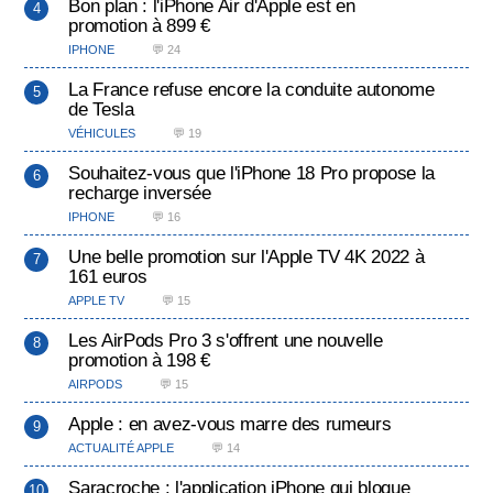
Bon plan : l'iPhone Air d'Apple est en
promotion à 899 €
IPHONE
💬 24
La France refuse encore la conduite autonome
de Tesla
VÉHICULES
💬 19
Souhaitez-vous que l'iPhone 18 Pro propose la
recharge inversée
IPHONE
💬 16
Une belle promotion sur l'Apple TV 4K 2022 à
161 euros
APPLE TV
💬 15
Les AirPods Pro 3 s'offrent une nouvelle
promotion à 198 €
AIRPODS
💬 15
Apple : en avez-vous marre des rumeurs
ACTUALITÉ APPLE
💬 14
Saracroche : l'application iPhone qui bloque