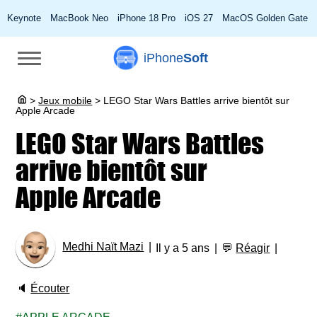
Keynote
MacBook Neo
iPhone 18 Pro
iOS 27
MacOS Golden Gate
iPhone
Soft
>
Jeux mobile
>
LEGO Star Wars Battles arrive bientôt sur
Apple Arcade
LEGO Star Wars Battles
arrive bientôt sur
Apple Arcade
Medhi Naït Mazi
Il y a 5 ans
💬
Réagir
🔈
Écouter