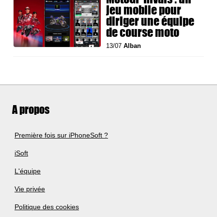
jeu mobile pour
diriger une équipe
de course moto
13/07
Alban
A propos
Première fois sur iPhoneSoft ?
iSoft
L'équipe
Vie privée
Politique des cookies