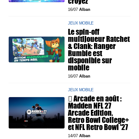
croyez
16/07
Alban
JEUX MOBILE
Le spin-off
multijoueur Ratchet
& Clank: Ranger
Rumble est
disponible sur
mobile
16/07
Alban
JEUX MOBILE
 Arcade en août :
Madden NFL 27
Arcade Edition,
Retro Bowl College+
et NFL Retro Bowl '27
14/07
Alban