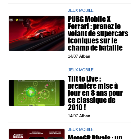
JEUX MOBILE
PUBG Mobile X
Ferrari : prenez le
volant de supercars
iconiques sur le
champ de bataille
14/07
Alban
JEUX MOBILE
Tilt to Live :
première mise à
jour en 8 ans pour
ce classique de
2010 !
14/07
Alban
JEUX MOBILE
MotoGP Rivals : un