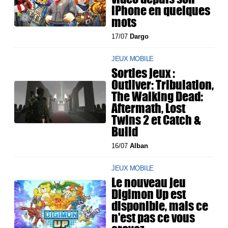
iPhone en quelques
mots
17/07
Dargo
JEUX MOBILE
Sorties jeux :
Outliver: Tribulation,
The Walking Dead:
Aftermath, Lost
Twins 2 et Catch &
Build
16/07
Alban
JEUX MOBILE
Le nouveau jeu
Digimon Up est
disponible, mais ce
n'est pas ce vous