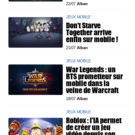
22/07
Alban
JEUX MOBILE
Don't Starve
Together arrive
enfin sur mobile !
21/07
Alban
JEUX MOBILE
War Legends : un
RTS prometteur sur
mobile dans la
veine de Warcraft
18/07
Alban
JEUX MOBILE
Roblox : l'IA permet
de créer un jeu
vidéo depuis son