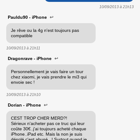
10/09/2013 à
21h13
Pauldu90 - iPhone
↩
Je rêve ou la 4g n'est toujours pas
compatible
10/09/2013 à
21h11
Dragonrave - iPhone
↩
Personnellement je vais faire un tour
chez xiaomi, je vais prendre le mi3 qui
envoie sec !
10/09/2013 à
21h10
Dorian - iPhone
↩
CEST TROP CHER MERD?!
Sérieux n'acheter pas ce truc qui leur
coûte 30€..j'ai toujours acheté chaque
iPhone..iPad etc. Mais la non je suis
désolé c'est abusé ..! Surtout quand je