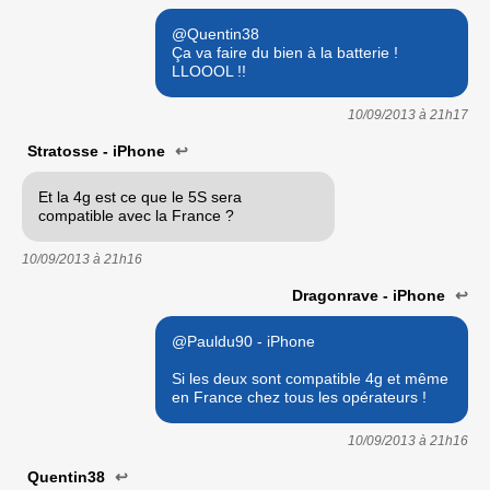
@Quentin38
Ça va faire du bien à la batterie !
LLOOOL !!
10/09/2013 à
21h17
Stratosse - iPhone
↩
Et la 4g est ce que le 5S sera
compatible avec la France ?
10/09/2013 à
21h16
Dragonrave - iPhone
↩
@Pauldu90 - iPhone
Si les deux sont compatible 4g et même
en France chez tous les opérateurs !
10/09/2013 à
21h16
Quentin38
↩