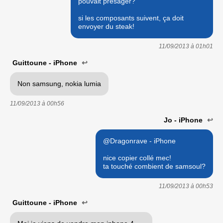
pouvait presager?
si les composants suivent, ça doit
envoyer du steak!
11/09/2013 à
01h01
Guittoune - iPhone
↩
Non samsung, nokia lumia
11/09/2013 à
00h56
Jo - iPhone
↩
@Dragonrave - iPhone
nice copier collé mec!
ta touché combient de samsoul?
11/09/2013 à
00h53
Guittoune - iPhone
↩