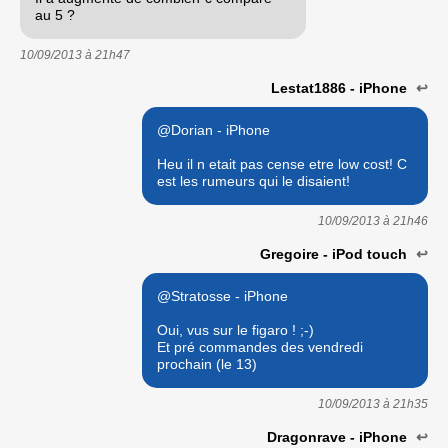
au 5 ?
10/09/2013 à
21h47
Lestat1886 - iPhone
↩
@Dorian - iPhone
Heu il n etait pas cense etre low cost! C
est les rumeurs qui le disaient!
10/09/2013 à
21h46
Gregoire - iPod touch
↩
@Stratosse - iPhone
Oui, vus sur le figaro ! ;-)
Et pré commandes des vendredi
prochain (le 13)
10/09/2013 à
21h35
Dragonrave - iPhone
↩