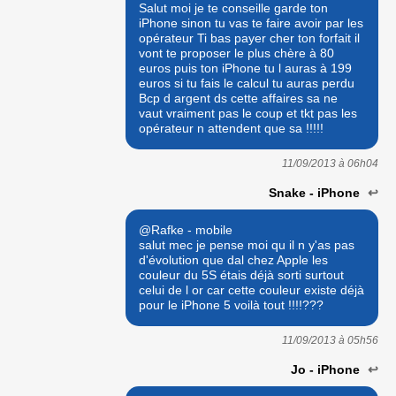
Salut moi je te conseille garde ton
iPhone sinon tu vas te faire avoir par les
opérateur Ti bas payer cher ton forfait il
vont te proposer le plus chère à 80
euros puis ton iPhone tu l auras à 199
euros si tu fais le calcul tu auras perdu
Bcp d argent ds cette affaires sa ne
vaut vraiment pas le coup et tkt pas les
opérateur n attendent que sa !!!!!
11/09/2013 à
06h04
Snake - iPhone
↩
@Rafke - mobile
salut mec je pense moi qu il n y'as pas
d'évolution que dal chez Apple les
couleur du 5S étais déjà sorti surtout
celui de l or car cette couleur existe déjà
pour le iPhone 5 voilà tout !!!!???
11/09/2013 à
05h56
Jo - iPhone
↩