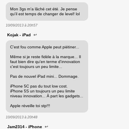
Mon 3gs m'a lâché cet été. Je pense
qu'il est temps de changer de level! lol
10/09/2013 à
20h57
Kojak - iPad
↩
C'est fou comme Apple peut piétiner...
Même si je reste fidèle à la marque... Il
faut bien dire qu'en terme d'innovation
c'est toujours un peu limite...
Pas de nouvel iPad mini... Dommage.
iPhone 5C pas du tout low cost.
iPhone 5S un toujours un peu limite
niveau innovation... À part les gadgets...
Apple réveille toi stp!!!
10/09/2013 à
20h48
Jam2314 - iPhone
↩