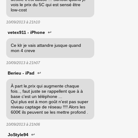
vois le prix du 5C qui est sensé être
low-cost
10/09/2013 à
21h10
vetex911 - iPhone
↩
Ce klr je vais attandre jusque quand
mon 4 creve
10/09/2013 à
21h07
Berieu - iPad
↩
À part le,prix qui augmente chaque
fois.., faut juste se rappellent que à à
base c'est un téléphone ...
Qui plus est à mon goût n'est pas super
niveau captage de réseau !!!! Alors les
600€ ils peuvent se les mettre profond .
10/09/2013 à
21h06
JoStyle94
↩