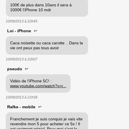
100€ de plus dans 10ans il sera à
1000€ l'iPhone 10 mdr
10/09/2013 à
22h45
Loi - iPhone
↩
Caca noisette ou caca carotte .. Dans la
vie ont peux pas tous avoir
10/09/2013 à
22h07
pseudo
↩
Vidéo de l'iPhone 5C! :
www.youtube.com/watch?v=r...
10/09/2013 à
21h58
Rafke - mobile
↩
Franchement je suis conquis je vais vite
revendre mon 5 pour acheter ce 5s ! Il
est vraiment génial. Pour moi c'est la