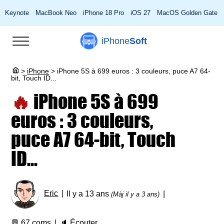
Keynote
MacBook Neo
iPhone 18 Pro
iOS 27
MacOS Golden Gate
iPhone
Soft
>
iPhone
>
iPhone 5S à 699 euros : 3 couleurs, puce A7 64-
bit, Touch ID...
🔥
iPhone 5S à 699
euros : 3 couleurs,
puce A7 64-bit, Touch
ID...
Eric
Il y a 13 ans
(Màj il y a 3 ans)
💬
67 coms
🔈
Écouter