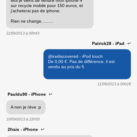
Moi je viens de vendre mon iphone 4
sur recycle mobile pour 150 euros, et
j'acheterai pas de iphone.
Rien ne change..........
11/09/2013 à
00h43
Patrick28 - iPad
↩
@irediscovered - iPod touch
De 0,00 €. Pas de différence, il est
vendu au pris du 5.
11/09/2013 à
00h28
Pauldu90 - iPhone
↩
A non je rêve :p
10/09/2013 à
22h50
2frais - iPhone
↩