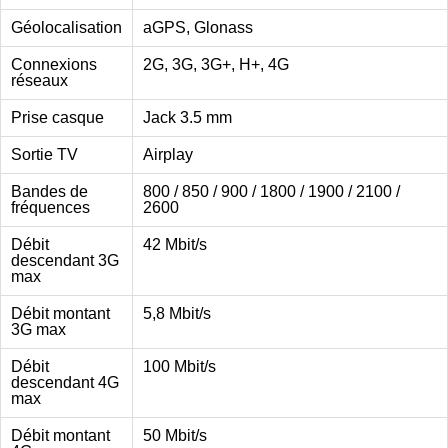
Géolocalisation
aGPS, Glonass
Connexions
2G, 3G, 3G+, H+, 4G
réseaux
Prise casque
Jack 3.5 mm
Sortie TV
Airplay
Bandes de
800 / 850 / 900 / 1800 / 1900 / 2100 /
fréquences
2600
Débit
42 Mbit/s
descendant 3G
max
Débit montant
5,8 Mbit/s
3G max
Débit
100 Mbit/s
descendant 4G
max
Débit montant
50 Mbit/s