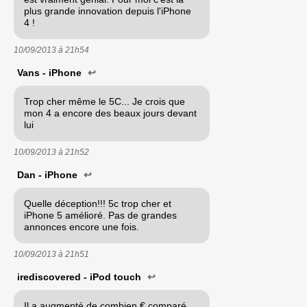
plus grande innovation depuis l'iPhone
4 !
10/09/2013 à
21h54
Vans - iPhone
↩
Trop cher même le 5C... Je crois que
mon 4 a encore des beaux jours devant
lui
10/09/2013 à
21h52
Dan - iPhone
↩
Quelle déception!!! 5c trop cher et
iPhone 5 amélioré. Pas de grandes
annonces encore une fois.
10/09/2013 à
21h51
irediscovered - iPod touch
↩
Il a augmenté de combien € comparé