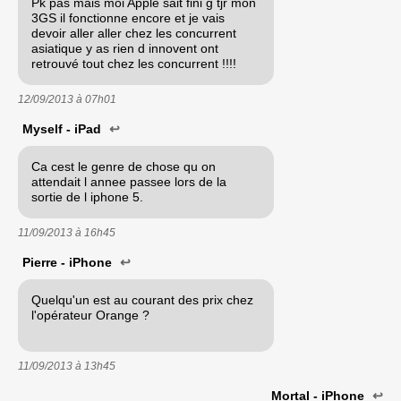
Pk pas mais moi Apple sait fini g tjr mon
3GS il fonctionne encore et je vais
devoir aller aller chez les concurrent
asiatique y as rien d innovent ont
retrouvé tout chez les concurrent !!!!
12/09/2013 à
07h01
Myself - iPad
↩
Ca cest le genre de chose qu on
attendait l annee passee lors de la
sortie de l iphone 5.
11/09/2013 à
16h45
Pierre - iPhone
↩
Quelqu'un est au courant des prix chez
l'opérateur Orange ?
11/09/2013 à
13h45
Mortal - iPhone
↩