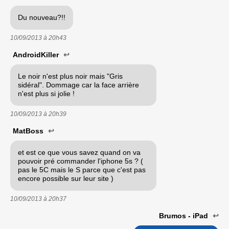
Du nouveau?!!
10/09/2013 à
20h43
AndroidKiller
↩
Le noir n'est plus noir mais "Gris
sidéral". Dommage car la face arrière
n'est plus si jolie !
10/09/2013 à
20h39
MatBoss
↩
et est ce que vous savez quand on va
pouvoir pré commander l'iphone 5s ? (
pas le 5C mais le S parce que c'est pas
encore possible sur leur site )
10/09/2013 à
20h37
Brumos - iPad
↩