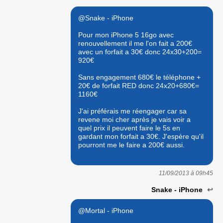
@Snake - iPhone
Pour mon iPhone 5 16go avec
renouvellement il me l'on fait a 200€
avec un forfait a 30€ donc 24x30+200=
920€
Sans engagement 680€ le téléphone +
20€ de forfait RED donc 24x20+680€=
1160€
J'ai préférais me réengager car sa
revene moi cher après je vais voir a
quel prix il peuvent faire le 5s en
gardant mon forfait a 30€. J'espère qu'il
pourront me le faire a 200€ aussi.
11/09/2013 à
09h45
Snake - iPhone
↩
@Mortal - iPhone